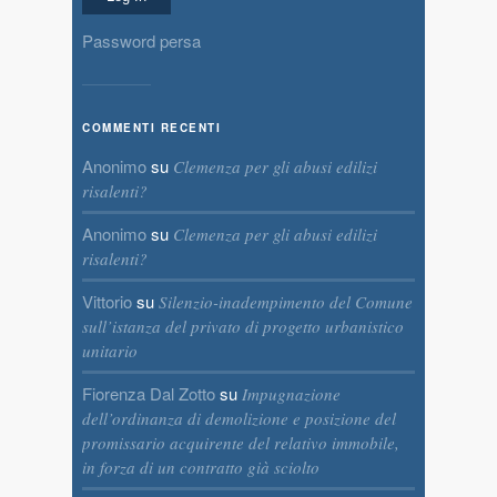
Password persa
COMMENTI RECENTI
Anonimo
su
Clemenza per gli abusi edilizi
risalenti?
Anonimo
su
Clemenza per gli abusi edilizi
risalenti?
Vittorio
su
Silenzio-inadempimento del Comune
sull’istanza del privato di progetto urbanistico
unitario
Fiorenza Dal Zotto
su
Impugnazione
dell’ordinanza di demolizione e posizione del
promissario acquirente del relativo immobile,
in forza di un contratto già sciolto