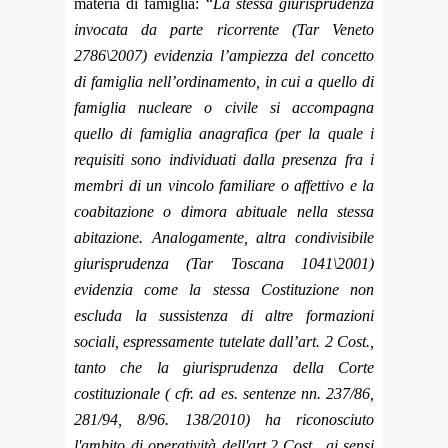
materia di famiglia: “
La stessa giurisprudenza
invocata da parte ricorrente (Tar Veneto
2786\2007) evidenzia l’ampiezza del concetto
di famiglia nell’ordinamento, in cui a quello di
famiglia nucleare o civile si accompagna
quello di famiglia anagrafica (per la quale i
requisiti sono individuati dalla presenza fra i
membri di un vincolo familiare o affettivo e la
coabitazione o dimora abituale nella stessa
abitazione. Analogamente, altra condivisibile
giurisprudenza (Tar Toscana 1041\2001)
evidenzia come la stessa Costituzione non
escluda la sussistenza di altre formazioni
sociali, espressamente tutelate dall’art. 2 Cost.,
tanto che la giurisprudenza della Corte
costituzionale ( cfr. ad es. sentenze nn. 237/86,
281/94, 8/96. 138/2010) ha riconosciuto
l'ambito di operatività dell'art.2 Cost., ai sensi