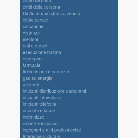
diritti dell'uomo
diritti della persona
Diritto amministrativo veneto
diritto penale
discariche
distanze
elezioni
enti e organi
esecuzione forzata
esproprio
farmacie
fideiussione e garanzie
gas ed energia
geometri
impianti distribuzione carburanti
impianti fotovoltaici
impianti telefonia
imposte e tasse
indennizzo
industrie insalubri
ingegneri e altri professionisti
Interesse culturale