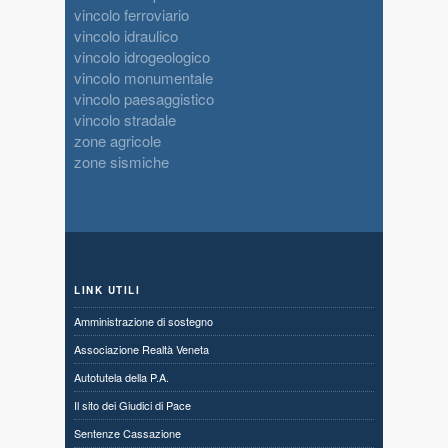
vincolo ferroviario
vincolo idraulico
vincolo idrogeologico
vincolo monumentale
vincolo paesaggistico
vincolo stradale
zone agricole
zone sismiche
LINK UTILI
Amministrazione di sostegno
Associazione Realtà Veneta
Autotutela della P.A.
Il sito dei Giudici di Pace
Sentenze Cassazione