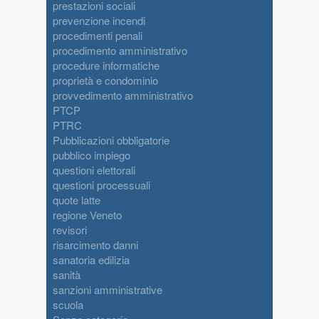
prestazioni sociali
prevenzione incendi
procedimenti penali
procedimento amministrativo
procedure informatiche
proprietà e condominio
provvedimento amministrativo
PTCP
PTRC
Pubblicazioni obbligatorie
pubblico impiego
questioni elettorali
questioni processuali
quote latte
regione Veneto
revisori
risarcimento danni
sanatoria edilizia
sanità
sanzioni amministrative
scuola