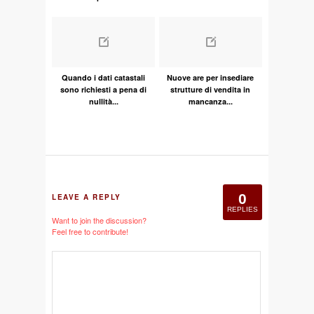
Quando i dati catastali
Nuove are per insediare
sono richiesti a pena di
strutture di vendita in
nullità...
mancanza...
0
LEAVE A REPLY
REPLIES
Want to join the discussion?
Feel free to contribute!