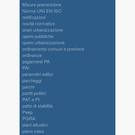
Misure prevenzione
Norme UNI EN ISO
notificazioni
novità normative
oneri urbanizzazione
opere pubbliche
opere urbanizzazione
ordinamento comuni e province
ordinanze
pagamenti PA
PAI
parametri edilizi
parcheggi
parchi
partiti politici
PAT e PI
patto di stabilità
Peep
PGRA
piani attuativi
piano casa