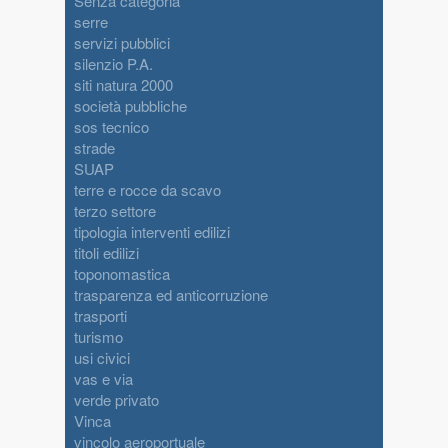
Senza categoria
serre
servizi pubblici
silenzio P.A.
siti natura 2000
società pubbliche
sos tecnico
strade
SUAP
terre e rocce da scavo
terzo settore
tipologia interventi edilizi
titoli edilizi
toponomastica
trasparenza ed anticorruzione
trasporti
turismo
usi civici
vas e via
verde privato
Vinca
vincolo aeroportuale