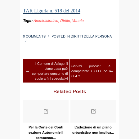
TAR Liguria n. 518 del 2014
Amministrativo
,
Diritto
,
Veneto
Tags:
0 COMMENTS
POSTED IN
DIRITTI DELLA PERSONA
/
/
Il Comune di Asiago: il
Servizi pubblici: è
piano casa può
←
competente il G.O. od il
→
comportare consumo di
G.A.?
suolo a fini speculativi
Related Posts
Per la Corte dei Conti
L’adozione di un piano
sezione Autonomie il
urbanistico non implica...
compenso...