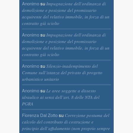
Anonimo
su
Impugnazione dell’ordinanza di
demolizione e posizione del promissario
acquirente del relativo immobile, in forza di un
contratto già sciolto
Anonimo
su
Impugnazione dell’ordinanza di
demolizione e posizione del promissario
acquirente del relativo immobile, in forza di un
contratto già sciolto
Anonimo
su
Silenzio-inadempimento del
Comune sull’istanza del privato di progetto
urbanistico unitario
Anonimo
su
Le aree soggette a dissesto
idraulico ai sensi dell’art. 8 delle NTA del
PGRA
Fiorenza Dal Zotto
su
Correzione postuma del
calcolo del contributo di costruzione e
principio dell’affidamento (non proprio sempre