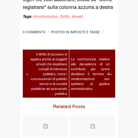
registrarsi" sulla colonna azzurra a destra
Amministrativo
,
Diritto
,
Veneto
Tags:
0 COMMENTS
POSTED IN
IMPOSTE E TASSE
/
/
Il diritto di accesso si
applica anche ai soggetti
Le controversie relative
privati che espletano
alla decadenza di un
compiti di interesse
contributo per avere
←
pubblico, come i
disatteso il termine di
→
concessionari di pubblici
rendicontazione non
servizi e le società
spettano al giudice
pubbliche ad azionariato
amministrativo
pubblico
Related Posts