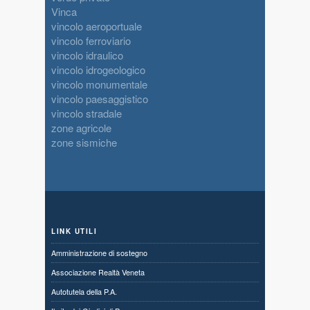
Vinca
vincolo aeroportuale
vincolo ferroviario
vincolo idraulico
vincolo idrogeologico
vincolo monumentale
vincolo paesaggistico
vincolo stradale
zone agricole
zone sismiche
LINK UTILI
Amministrazione di sostegno
Associazione Realtà Veneta
Autotutela della P.A.