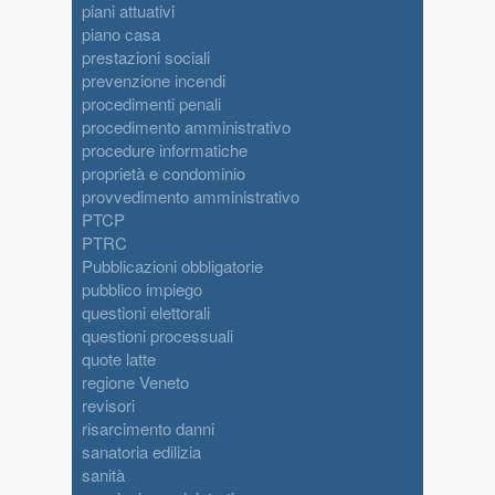
piani attuativi
piano casa
prestazioni sociali
prevenzione incendi
procedimenti penali
procedimento amministrativo
procedure informatiche
proprietà e condominio
provvedimento amministrativo
PTCP
PTRC
Pubblicazioni obbligatorie
pubblico impiego
questioni elettorali
questioni processuali
quote latte
regione Veneto
revisori
risarcimento danni
sanatoria edilizia
sanità