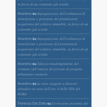
in forza di un contratto già sciolto
Anonimo
su
Impugnazione dell’ordinanza di
demolizione e posizione del promissario
acquirente del relativo immobile, in forza di un
contratto già sciolto
Anonimo
su
Impugnazione dell’ordinanza di
demolizione e posizione del promissario
acquirente del relativo immobile, in forza di un
contratto già sciolto
Anonimo
su
Silenzio-inadempimento del
Comune sull’istanza del privato di progetto
urbanistico unitario
Anonimo
su
Le aree soggette a dissesto
idraulico ai sensi dell’art. 8 delle NTA del
PGRA
Fiorenza Dal Zotto
su
Correzione postuma del