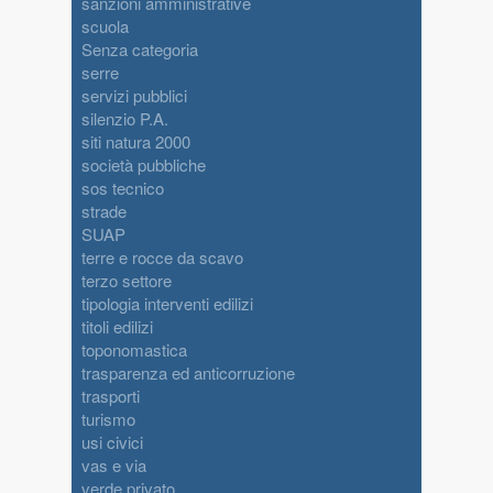
sanzioni amministrative
scuola
Senza categoria
serre
servizi pubblici
silenzio P.A.
siti natura 2000
società pubbliche
sos tecnico
strade
SUAP
terre e rocce da scavo
terzo settore
tipologia interventi edilizi
titoli edilizi
toponomastica
trasparenza ed anticorruzione
trasporti
turismo
usi civici
vas e via
verde privato