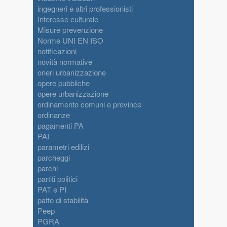
ingegneri e altri professionisti
Interesse culturale
Misure prevenzione
Norme UNI EN ISO
notificazioni
novità normative
oneri urbanizzazione
opere pubbliche
opere urbanizzazione
ordinamento comuni e province
ordinanze
pagamenti PA
PAI
parametri edilizi
parcheggi
parchi
partiti politici
PAT e PI
patto di stabilità
Peep
PGRA