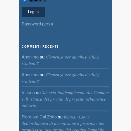
Password persa
COMMENTI RECENTI
Anonimo
su
Clemenza per gli abusi edilizi
risalenti?
Anonimo
su
Clemenza per gli abusi edilizi
risalenti?
Vittorio
su
Silenzio-inadempimento del Comune
sull’istanza del privato di progetto urbanistico
unitario
Fiorenza Dal Zotto
su
Impugnazione
dell’ordinanza di demolizione e posizione del
promissario acquirente del relativo immobile,