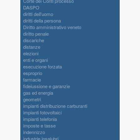
Corte dei Conti processo
DASPO
diritti dell'uomo
diritti della persona
Diritto amministrativo veneto
diritto penale
discariche
distanze
elezioni
enti e organi
esecuzione forzata
esproprio
farmacie
fideiussione e garanzie
gas ed energia
geometri
impianti distribuzione carburanti
impianti fotovoltaici
impianti telefonia
imposte e tasse
indennizzo
industrie insalubri