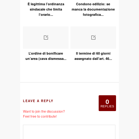
È legittima l’ordinanza
Condono edilizio: se
sindacale che limita
manca la documentazione
l’orario...
fotografica...
L’ordine di bonificare
Il termine di 60 giorni
un’area (cava dismessa...
assegnato dall’art. 46...
0
LEAVE A REPLY
REPLIES
Want to join the discussion?
Feel free to contribute!