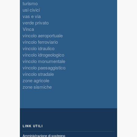
turismo
usi civici
vas e via
verde privato
Vinca
vincolo aeroportuale
vincolo ferroviario
vincolo idraulico
vincolo idrogeologico
vincolo monumentale
vincolo paesaggistico
vincolo stradale
zone agricole
zone sismiche
LINK UTILI
Amministrazione di sostegno