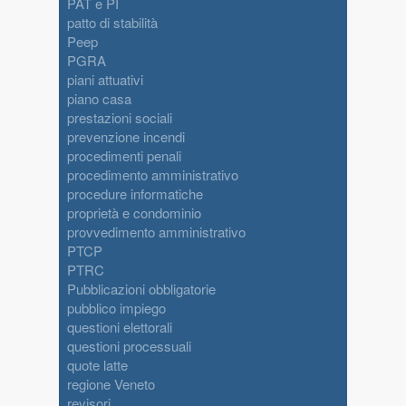
PAT e PI
patto di stabilità
Peep
PGRA
piani attuativi
piano casa
prestazioni sociali
prevenzione incendi
procedimenti penali
procedimento amministrativo
procedure informatiche
proprietà e condominio
provvedimento amministrativo
PTCP
PTRC
Pubblicazioni obbligatorie
pubblico impiego
questioni elettorali
questioni processuali
quote latte
regione Veneto
revisori