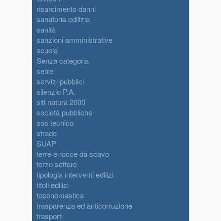
risarcimento danni
sanatoria edilizia
sanità
sanzioni amministrative
scuola
Senza categoria
serre
servizi pubblici
silenzio P.A.
siti natura 2000
società pubbliche
sos tecnico
strade
SUAP
terre e rocce da scavo
terzo settore
tipologia interventi edilizi
titoli edilizi
toponomastica
trasparenza ed anticorruzione
trasporti