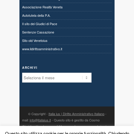
Associazione Realtà Veneta
Autotutela della P.A.
Il sito dei Giudici di Pace
Sentenze Cassazione
Sito old Venetoius
www.ildirittoamministrativo.it
ARCHIVI
Archivi
© Copyright -
Italia ius | Diritto Amministrativo Italiano
-
mail:
info@italiaius.it
- Questo sito è gestito da Cosmo
Giuridico Veneto s.a.s. di Marangon Ivonne, con sede in via
Questo sito utilizza cookie per le proprie funzionalità. Chiudendo
Centro 80, fraz. Priabona 36030 Monte di Malo (VI) - P. IVA