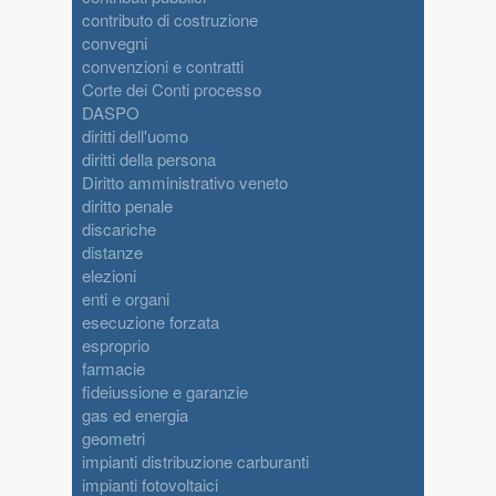
contributo di costruzione
convegni
convenzioni e contratti
Corte dei Conti processo
DASPO
diritti dell'uomo
diritti della persona
Diritto amministrativo veneto
diritto penale
discariche
distanze
elezioni
enti e organi
esecuzione forzata
esproprio
farmacie
fideiussione e garanzie
gas ed energia
geometri
impianti distribuzione carburanti
impianti fotovoltaici