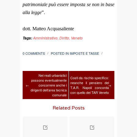
patrimoniale può essere imposta se non in base
alla legge
”.
dott. Matteo Acquasaliente
Amministrativo
,
Diritto
,
Veneto
Tags:
0 COMMENTS
POSTED IN
IMPOSTE E TASSE
/
/
Nei reati urbanistici
Costi da rischio specifico:
possono eventualmente
neanche il pensiero del
←
concorrere anche i
→
T.A.R. Napoli concorda
dirigenti dell’area tecnica
con quello del TAR Veneto
comunale
Related Posts