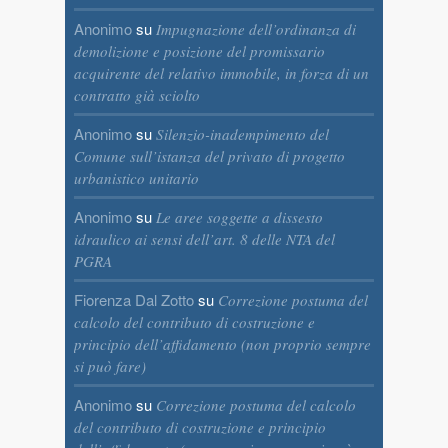
Anonimo
su
Impugnazione dell’ordinanza di
demolizione e posizione del promissario
acquirente del relativo immobile, in forza di un
contratto già sciolto
Anonimo
su
Silenzio-inadempimento del
Comune sull’istanza del privato di progetto
urbanistico unitario
Anonimo
su
Le aree soggette a dissesto
idraulico ai sensi dell’art. 8 delle NTA del
PGRA
Fiorenza Dal Zotto
su
Correzione postuma del
calcolo del contributo di costruzione e
principio dell’affidamento (non proprio sempre
si può fare)
Anonimo
su
Correzione postuma del calcolo
del contributo di costruzione e principio