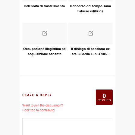
Indennità di trasferimento
Il decorso del tempo sana
l’abuso edilizio?
Occupazione illegittima ed
Il diniego di condono ex
acquisizione sanante
art. 35 della L. n. 47/85...
0
LEAVE A REPLY
REPLIES
Want to join the discussion?
Feel free to contribute!