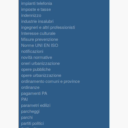
impianti telefonia
imposte e tasse
indennizzo
industrie insalubri
ingegneri e altri professionisti
Interesse culturale
Misure prevenzione
Norme UNI EN ISO
notificazioni
novità normative
oneri urbanizzazione
opere pubbliche
opere urbanizzazione
ordinamento comuni e province
ordinanze
pagamenti PA
PAI
parametri edilizi
parcheggi
parchi
partiti politici