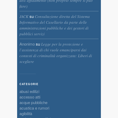
dell’affidamento (non proprio sempre si può
fare)
su
JACK
Consultazione diretta del Sistema
Informativo del Casellario da parte delle
amministrazioni pubbliche e dei gestori di
pubblici servizi
Anonimo
su
Legge per la protezione e
l’assistenza di chi vuole emanciparsi dai
contesti di criminalità organizzata: Liberi di
scegliere
CATEGORIE
abusi edilizi
accesso atti
acque pubbliche
acustica e rumori
agibilità