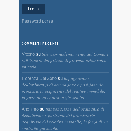
Password persa
COMMENTI RECENTI
Vittorio
su
Silenzio-inadempimento del Comune
sull’istanza del privato di progetto urbanistico
unitario
Fiorenza Dal Zotto
su
Impugnazione
dell’ordinanza di demolizione e posizione del
promissario acquirente del relativo immobile,
in forza di un contratto già sciolto
Anonimo
su
Impugnazione dell’ordinanza di
demolizione e posizione del promissario
acquirente del relativo immobile, in forza di un
contratto già sciolto