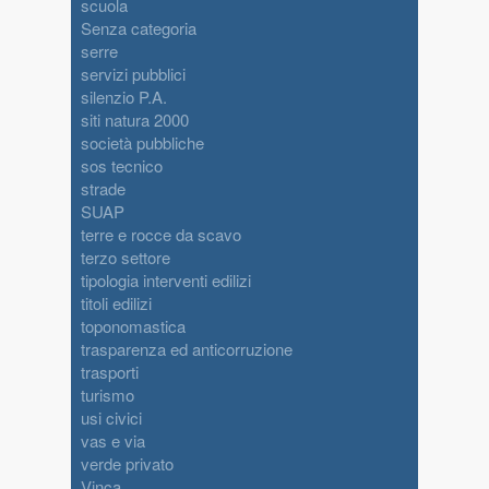
scuola
Senza categoria
serre
servizi pubblici
silenzio P.A.
siti natura 2000
società pubbliche
sos tecnico
strade
SUAP
terre e rocce da scavo
terzo settore
tipologia interventi edilizi
titoli edilizi
toponomastica
trasparenza ed anticorruzione
trasporti
turismo
usi civici
vas e via
verde privato
Vinca