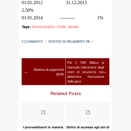
01.01.2012 31.12.2013
2,50%
01.01.2014 ---------- 1%
Amministrativo
,
Diritto
,
Veneto
Tags:
0 COMMENTS
POSTED IN
PAGAMENTI PA
/
/
Per il TAR Milano la
mancata indicazione degli
Sistema di pagamenti
←
oneri di sicurezza non
→
SEPA
determina l’esclusione
della gara
Related Posts
I provvedimenti in materia
Diritto di accesso agli atti di