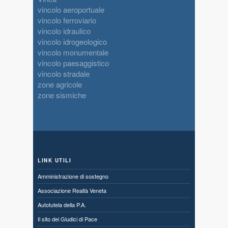
vincolo aeroportuale
vincolo ferroviario
vincolo idraulico
vincolo idrogeologico
vincolo monumentale
vincolo paesaggistico
vincolo stradale
zone agricole
zone sismiche
LINK UTILI
Amministrazione di sostegno
Associazione Realtà Veneta
Autotutela della P.A.
Il sito dei Giudici di Pace