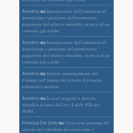
Anonimo
su
Impugnazione dell’ordinanza di
demolizione e posizione del promissario
acquirente del relativo immobile, in forza di un
contratto già sciolto
Anonimo
su
Impugnazione dell’ordinanza di
demolizione e posizione del promissario
acquirente del relativo immobile, in forza di un
contratto già sciolto
Anonimo
su
Silenzio-inadempimento del
Comune sull’istanza del privato di progetto
urbanistico unitario
Anonimo
su
Le aree soggette a dissesto
idraulico ai sensi dell’art. 8 delle NTA del
PGRA
Fiorenza Dal Zotto
su
Correzione postuma del
calcolo del contributo di costruzione e