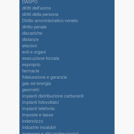
DASPO
diritti dell'uomo
diritti della persona
Diritto amministrativo veneto
diritto penale
discariche
distanze
elezioni
enti e organi
esecuzione forzata
esproprio
farmacie
fideiussione e garanzie
gas ed energia
geometri
impianti distribuzione carburanti
impianti fotovoltaici
impianti telefonia
imposte e tasse
indennizzo
industrie insalubri
ingegneri e altri professionisti