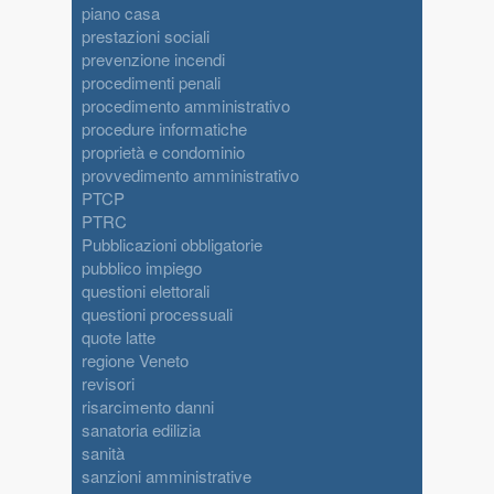
piano casa
prestazioni sociali
prevenzione incendi
procedimenti penali
procedimento amministrativo
procedure informatiche
proprietà e condominio
provvedimento amministrativo
PTCP
PTRC
Pubblicazioni obbligatorie
pubblico impiego
questioni elettorali
questioni processuali
quote latte
regione Veneto
revisori
risarcimento danni
sanatoria edilizia
sanità
sanzioni amministrative