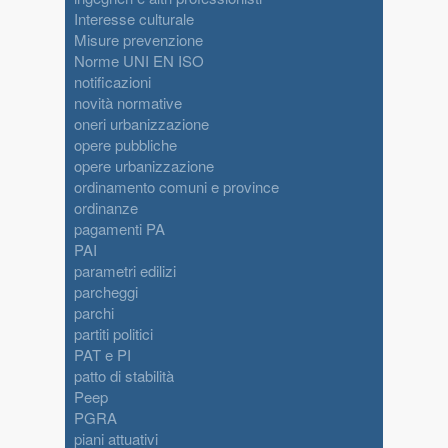
Interesse culturale
Misure prevenzione
Norme UNI EN ISO
notificazioni
novità normative
oneri urbanizzazione
opere pubbliche
opere urbanizzazione
ordinamento comuni e province
ordinanze
pagamenti PA
PAI
parametri edilizi
parcheggi
parchi
partiti politici
PAT e PI
patto di stabilità
Peep
PGRA
piani attuativi