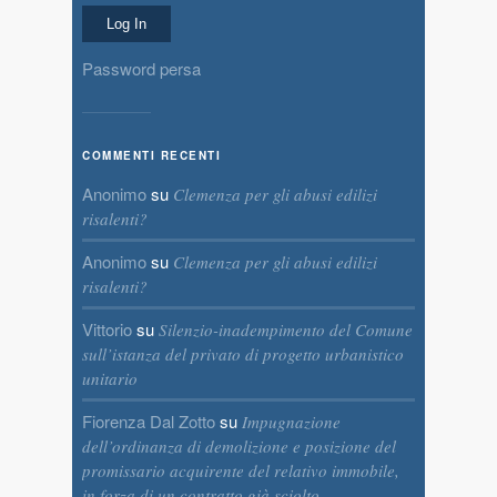
Password persa
COMMENTI RECENTI
Anonimo
su
Clemenza per gli abusi edilizi
risalenti?
Anonimo
su
Clemenza per gli abusi edilizi
risalenti?
Vittorio
su
Silenzio-inadempimento del Comune
sull’istanza del privato di progetto urbanistico
unitario
Fiorenza Dal Zotto
su
Impugnazione
dell’ordinanza di demolizione e posizione del
promissario acquirente del relativo immobile,
in forza di un contratto già sciolto