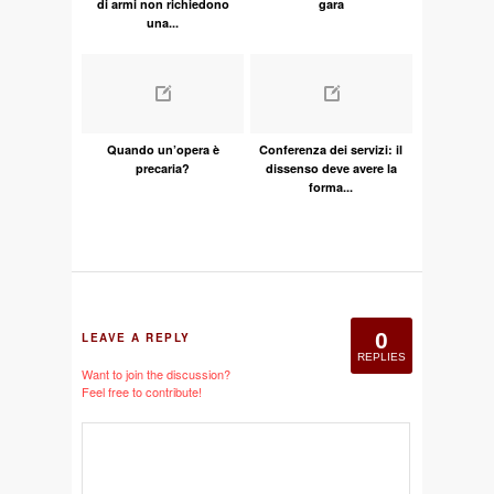
di armi non richiedono
gara
una...
Quando un’opera è
Conferenza dei servizi: il
precaria?
dissenso deve avere la
forma...
0
LEAVE A REPLY
REPLIES
Want to join the discussion?
Feel free to contribute!