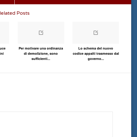
elated Posts
luce
Per motivare una ordinanza
Lo schema del nuovo
ini
di demolizione, sono
codice appalti trasmesso dal
sufficienti...
governo...