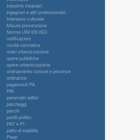
industrie insalubri
ingegneri e altri professionisti
Interesse culturale
Misure prevenzione
Norme UNI EN ISO
notificazioni
novità normative
oneri urbanizzazione
opere pubbliche
opere urbanizzazione
ordinamento comuni e province
ordinanze
pagamenti PA
PAI
parametri edilizi
parcheggi
parchi
partiti politici
PAT e PI
patto di stabilità
Peep