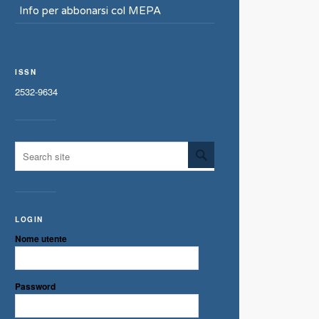
Info per abbonarsi col MEPA
ISSN
2532-9634
LOGIN
Nome utente
Password