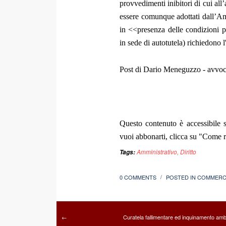
provvedimenti inibitori di cui al
essere comunque adottati dall’Am
in <<presenza delle condizioni pr
in sede di autotutela) richiedono 
Post di Dario Meneguzzo - avvo
Questo contenuto è accessibile s
vuoi abbonarti, clicca su "Come re
Amministrativo
,
Diritto
Tags:
0 COMMENTS
POSTED IN
COMMERC
/
Curatela fallimentare ed inquinamento amb
←