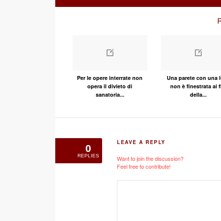
R
Per le opere interrate non
Una parete con una 
opera il divieto di
non è finestrata ai f
sanatoria...
della...
LEAVE A REPLY
0
REPLIES
Want to join the discussion?
Feel free to contribute!