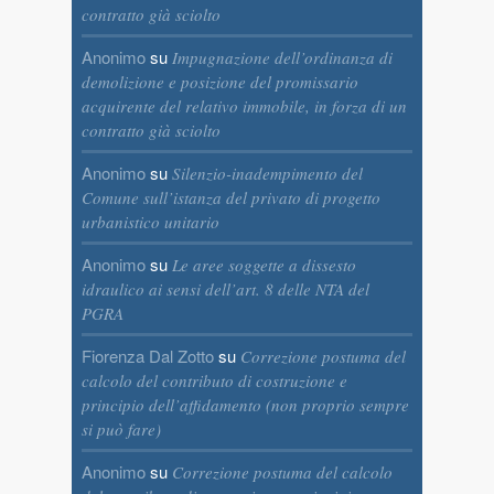
contratto già sciolto
Anonimo
su
Impugnazione dell’ordinanza di
demolizione e posizione del promissario
acquirente del relativo immobile, in forza di un
contratto già sciolto
Anonimo
su
Silenzio-inadempimento del
Comune sull’istanza del privato di progetto
urbanistico unitario
Anonimo
su
Le aree soggette a dissesto
idraulico ai sensi dell’art. 8 delle NTA del
PGRA
Fiorenza Dal Zotto
su
Correzione postuma del
calcolo del contributo di costruzione e
principio dell’affidamento (non proprio sempre
si può fare)
Anonimo
su
Correzione postuma del calcolo