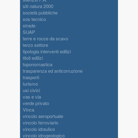
siti natura 2000
società pubbliche
sos tecnico
strade
SUAP
terre e rocce da scavo
terzo settore
tipologia interventi edilizi
titoli edilizi
toponomastica
trasparenza ed anticorruzione
trasporti
turismo
usi civici
vas e via
verde privato
Vinca
vincolo aeroportuale
vincolo ferroviario
vincolo idraulico
vincolo idrogeologico