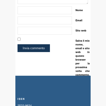
Nome
Email
Sito web
Salva il mio
nome,
email e sito
web in
questo
browser
per la
prossima
volta che
commento.
ISSN
2532-9634