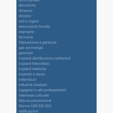
discariche
distanze
elezioni
enti e organi
esecuzione forzata
esproprio
farmacie
fideiussione e garanzie
gas ed energia
geometri
impianti distribuzione carburanti
impianti fotovoltaici
impianti telefonia
imposte e tasse
indennizzo
industrie insalubri
ingegneri e altri professionisti
Interesse culturale
Misure prevenzione
Norme UNI EN ISO
notificazioni