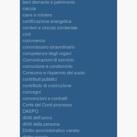
beni demanio e patrimonio
caccia
cave e miniere
certificazione energetica
cimiteri e vincolo cimiteriale
civit
commercio
commissario straordinario
competenze degli organi
Comunicazioni di servizio
comunione e condominio
Consumo e risparmio del suolo
contributi pubblici
contributo di costruzione
convegni
convenzioni e contratti
Corte dei Conti processo
DASPO
diritti dell'uomo
diritti della persona
Diritto amministrativo veneto
diritto penale