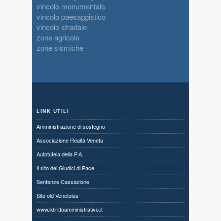
vincolo monumentale
vincolo paesaggistico
vincolo stradale
zone agricole
zone sismiche
LINK UTILI
Amministrazione di sostegno
Associazione Realtà Veneta
Autotutela della P.A.
Il sito dei Giudici di Pace
Sentenze Cassazione
Sito old Venetoius
www.ildirittoamministrativo.it