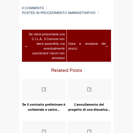
0 COMMENTS
/
POSTED IN
PROCEDIMENTO AMMINISTRATIVO
/
Se viene presentarla una
C.I.L.A., il Comune non
deve assentirla, ma
Gare e revisione dei
←
→
eventualmente
prezzi
sanzionare i lavori non
ammessi
Related Posts
Se il contratto preliminare è
L’annullamento del
unilaterale a carico...
progetto di una discarica...