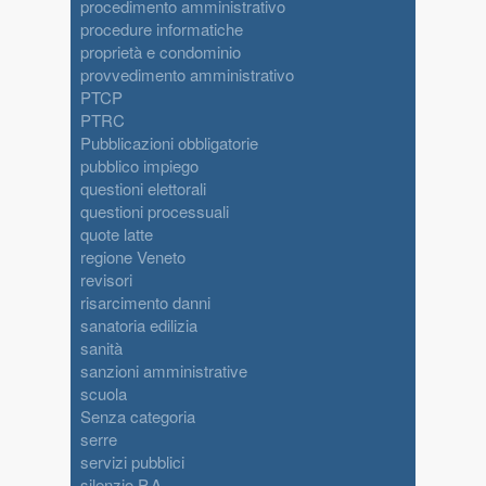
procedimento amministrativo
procedure informatiche
proprietà e condominio
provvedimento amministrativo
PTCP
PTRC
Pubblicazioni obbligatorie
pubblico impiego
questioni elettorali
questioni processuali
quote latte
regione Veneto
revisori
risarcimento danni
sanatoria edilizia
sanità
sanzioni amministrative
scuola
Senza categoria
serre
servizi pubblici
silenzio P.A.