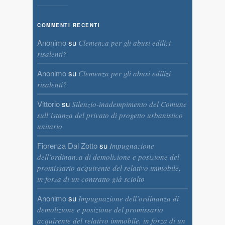
COMMENTI RECENTI
Anonimo
su
Clemenza per gli abusi edilizi
risalenti?
Anonimo
su
Clemenza per gli abusi edilizi
risalenti?
Vittorio
su
Silenzio-inadempimento del Comune
sull’istanza del privato di progetto urbanistico
unitario
Fiorenza Dal Zotto
su
Impugnazione
dell’ordinanza di demolizione e posizione del
promissario acquirente del relativo immobile,
in forza di un contratto già sciolto
Anonimo
su
Impugnazione dell’ordinanza di
demolizione e posizione del promissario
acquirente del relativo immobile, in forza di un