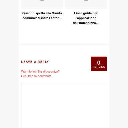
Quando spetta alla Giunta
Linee guida per
comunale fissare i criteri...
l’applicazione
dell’indennizzo...
0
LEAVE A REPLY
REPLIES
Want to join the discussion?
Feel free to contribute!