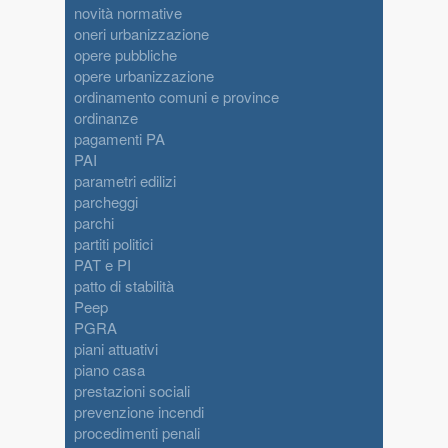
novità normative
oneri urbanizzazione
opere pubbliche
opere urbanizzazione
ordinamento comuni e province
ordinanze
pagamenti PA
PAI
parametri edilizi
parcheggi
parchi
partiti politici
PAT e PI
patto di stabilità
Peep
PGRA
piani attuativi
piano casa
prestazioni sociali
prevenzione incendi
procedimenti penali