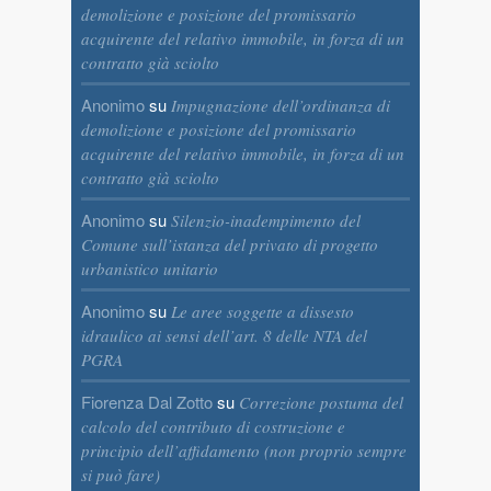
demolizione e posizione del promissario
acquirente del relativo immobile, in forza di un
contratto già sciolto
Anonimo
su
Impugnazione dell’ordinanza di
demolizione e posizione del promissario
acquirente del relativo immobile, in forza di un
contratto già sciolto
Anonimo
su
Silenzio-inadempimento del
Comune sull’istanza del privato di progetto
urbanistico unitario
Anonimo
su
Le aree soggette a dissesto
idraulico ai sensi dell’art. 8 delle NTA del
PGRA
Fiorenza Dal Zotto
su
Correzione postuma del
calcolo del contributo di costruzione e
principio dell’affidamento (non proprio sempre
si può fare)