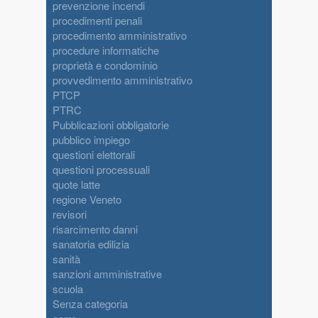
prevenzione incendi
procedimenti penali
procedimento amministrativo
procedure informatiche
proprietà e condominio
provvedimento amministrativo
PTCP
PTRC
Pubblicazioni obbligatorie
pubblico impiego
questioni elettorali
questioni processuali
quote latte
regione Veneto
revisori
risarcimento danni
sanatoria edilizia
sanità
sanzioni amministrative
scuola
Senza categoria