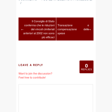
/
Il Consiglio di Stato
conferma che le riduzioni
Transazione e
←
dei vincoli cimiteriali
compensazione delle
→
anteriori al 2002 non sono
spese
più efficaci
0
LEAVE A REPLY
REPLIES
Want to join the discussion?
Feel free to contribute!