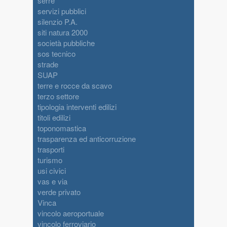
serre
servizi pubblici
silenzio P.A.
siti natura 2000
società pubbliche
sos tecnico
strade
SUAP
terre e rocce da scavo
terzo settore
tipologia interventi edilizi
titoli edilizi
toponomastica
trasparenza ed anticorruzione
trasporti
turismo
usi civici
vas e via
verde privato
Vinca
vincolo aeroportuale
vincolo ferroviario