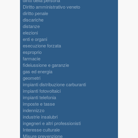
diritti della persona
Diritto amministrativo veneto
diritto penale
discariche
distanze
elezioni
enti e organi
esecuzione forzata
esproprio
farmacie
fideiussione e garanzie
gas ed energia
geometri
impianti distribuzione carburanti
impianti fotovoltaici
impianti telefonia
imposte e tasse
indennizzo
industrie insalubri
ingegneri e altri professionisti
Interesse culturale
Misure prevenzione