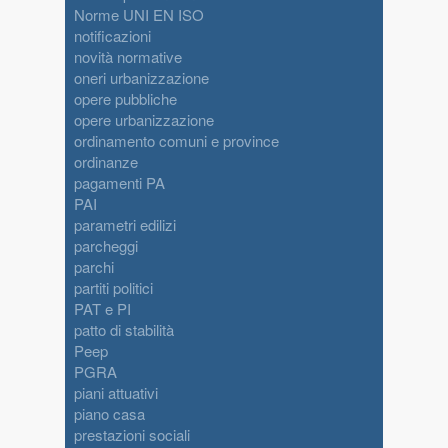
Norme UNI EN ISO
notificazioni
novità normative
oneri urbanizzazione
opere pubbliche
opere urbanizzazione
ordinamento comuni e province
ordinanze
pagamenti PA
PAI
parametri edilizi
parcheggi
parchi
partiti politici
PAT e PI
patto di stabilità
Peep
PGRA
piani attuativi
piano casa
prestazioni sociali