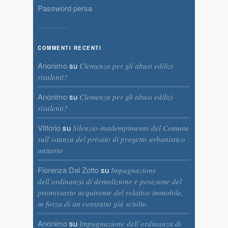
Password persa
COMMENTI RECENTI
Anonimo
su
Clemenza per gli abusi edilizi
risalenti?
Anonimo
su
Clemenza per gli abusi edilizi
risalenti?
Vittorio
su
Silenzio-inadempimento del Comune
sull’istanza del privato di progetto urbanistico
unitario
Fiorenza Dal Zotto
su
Impugnazione
dell’ordinanza di demolizione e posizione del
promissario acquirente del relativo immobile,
in forza di un contratto già sciolto
Anonimo
su
Impugnazione dell’ordinanza di