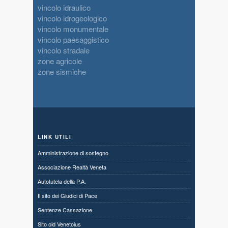
vincolo idraulico
vincolo idrogeologico
vincolo monumentale
vincolo paesaggistico
vincolo stradale
zone agricole
zone sismiche
LINK UTILI
Amministrazione di sostegno
Associazione Realtà Veneta
Autotutela della P.A.
Il sito dei Giudici di Pace
Sentenze Cassazione
Sito old Venetoius