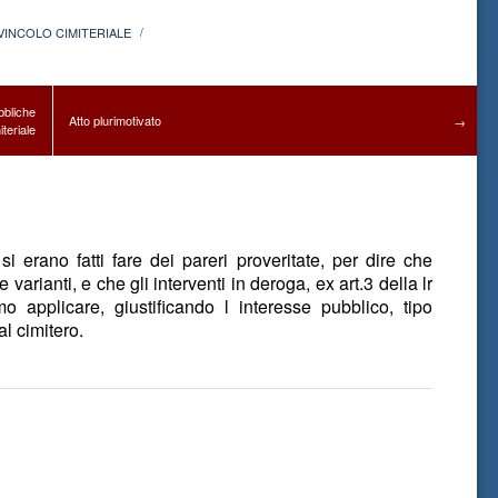
 VINCOLO CIMITERIALE
/
bbliche
Atto plurimotivato
→
iteriale
 erano fatti fare dei pareri proveritate, per dire che
 varianti, e che gli interventi in deroga, ex art.3 della lr
o applicare, giustificando l interesse pubblico, tipo
l cimitero.