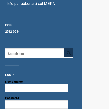
Info per abbonarsi col MEPA
ISSN
2532-9634
LOGIN
Nome utente
Password