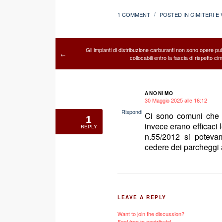
1 COMMENT
POSTED IN
CIMITERI E
/
Gli impianti di distribuzione carburanti non sono opere pu
←
collocabili entro la fascia di rispetto cim
ANONIMO
30 Maggio 2025 alle 16:12
says:
Rispondi
Ci sono comuni che si
1
invece erano efficaci le
REPLY
n.55/2012 si potevam
cedere dei parcheggi a
LEAVE A REPLY
Want to join the discussion?
Feel free to contribute!