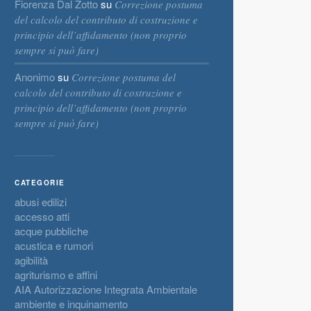
Fiorenza Dal Zotto
su
Correzione postuma
del calcolo del contributo di costruzione e
principio dell’affidamento (non proprio
sempre si può fare)
Anonimo
su
Correzione postuma del
calcolo del contributo di costruzione e
principio dell’affidamento (non proprio
sempre si può fare)
CATEGORIE
abusi edilizi
accesso atti
acque pubbliche
acustica e rumori
agibilità
agriturismo e affini
AIA Autorizzazione Integrata Ambientale
ambiente e inquinamento