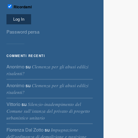
Ricordami
Password persa
COMMENTI RECENTI
Anonimo
su
Clemenza per gli abusi edilizi
risalenti?
Anonimo
su
Clemenza per gli abusi edilizi
risalenti?
Vittorio
su
Silenzio-inadempimento del
Comune sull’istanza del privato di progetto
urbanistico unitario
Fiorenza Dal Zotto
su
Impugnazione
dell’ordinanza di demolizione e posizione