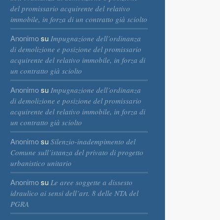
del promissario acquirente del relativo
immobile, in forza di un contratto già sciolto
Anonimo
su
Impugnazione dell’ordinanza
di demolizione e posizione del promissario
acquirente del relativo immobile, in forza di
un contratto già sciolto
Anonimo
su
Impugnazione dell’ordinanza
di demolizione e posizione del promissario
acquirente del relativo immobile, in forza di
un contratto già sciolto
Anonimo
su
Silenzio-inadempimento del
Comune sull’istanza del privato di progetto
urbanistico unitario
Anonimo
su
Le aree soggette a dissesto
idraulico ai sensi dell’art. 8 delle NTA del
PGRA