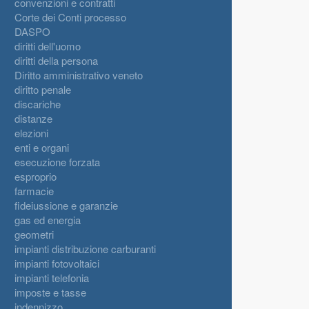
convenzioni e contratti
Corte dei Conti processo
DASPO
diritti dell'uomo
diritti della persona
Diritto amministrativo veneto
diritto penale
discariche
distanze
elezioni
enti e organi
esecuzione forzata
esproprio
farmacie
fideiussione e garanzie
gas ed energia
geometri
impianti distribuzione carburanti
impianti fotovoltaici
impianti telefonia
imposte e tasse
indennizzo