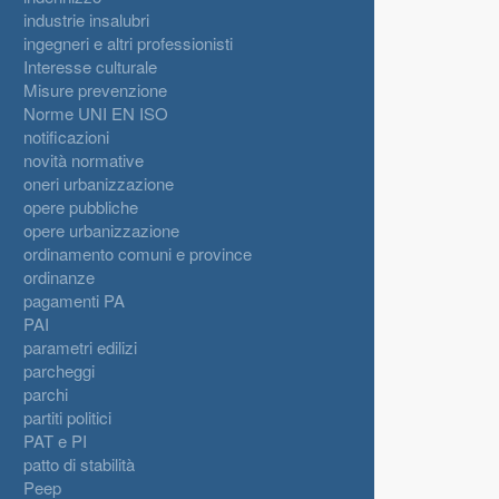
industrie insalubri
ingegneri e altri professionisti
Interesse culturale
Misure prevenzione
Norme UNI EN ISO
notificazioni
novità normative
oneri urbanizzazione
opere pubbliche
opere urbanizzazione
ordinamento comuni e province
ordinanze
pagamenti PA
PAI
parametri edilizi
parcheggi
parchi
partiti politici
PAT e PI
patto di stabilità
Peep