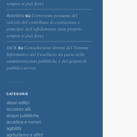
sempre si può fare)
Anonimo
su
Correzione postuma del
calcolo del contributo di costruzione e
principio dell’affidamento (non proprio
sempre si può fare)
su
JACK
Consultazione diretta del Sistema
Informativo del Casellario da parte delle
amministrazioni pubbliche e dei gestori di
pubblici servizi
CATEGORIE
abusi edilizi
accesso atti
acque pubbliche
acustica e rumori
agibilità
agriturismo e affini