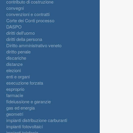
contributo di costruzione
convegni
convenzioni e contratti
Corte dei Conti processo
DASPO
diritti dell'uomo
diritti della persona
Diritto amministrativo veneto
diritto penale
discariche
distanze
elezioni
enti e organi
esecuzione forzata
esproprio
farmacie
fideiussione e garanzie
gas ed energia
geometri
impianti distribuzione carburanti
impianti fotovoltaici
impianti telefonia