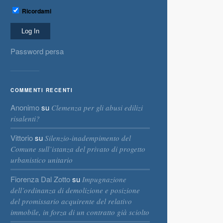
Ricordami
Password persa
COMMENTI RECENTI
Anonimo
su
Clemenza per gli abusi edilizi
risalenti?
Vittorio
su
Silenzio-inadempimento del
Comune sull’istanza del privato di progetto
urbanistico unitario
Fiorenza Dal Zotto
su
Impugnazione
dell’ordinanza di demolizione e posizione
del promissario acquirente del relativo
immobile, in forza di un contratto già sciolto