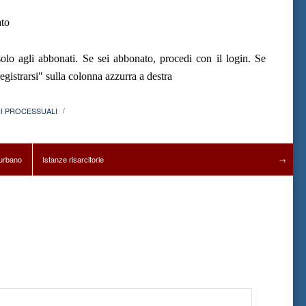
ato
olo agli abbonati. Se sei abbonato, procedi con il login. Se
gistrarsi" sulla colonna azzurra a destra
I PROCESSUALI
/
urbano
Istanze risarcitorie
→