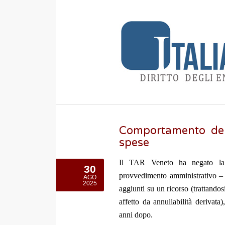
Comportamento dell
spese
Il TAR Veneto ha negato la 
30
provvedimento amministrativo – a
AGO
2025
aggiunti su un ricorso (trattando
affetto da annullabilità derivat
anni dopo.