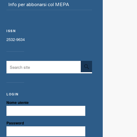
Info per abbonarsi col MEPA
ISSN
2532-9634
LOGIN
Nome utente
Password