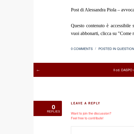
Post di Alessandra Piola – avvoc
Questo contenuto è accessibile s
vuoi abbonarti, clicca su "Come re
0 COMMENTS
POSTED IN
QUESTION
/
Il cd. DASPO 
←
LEAVE A REPLY
0
REPLIES
Want to join the discussion?
Feel free to contribute!