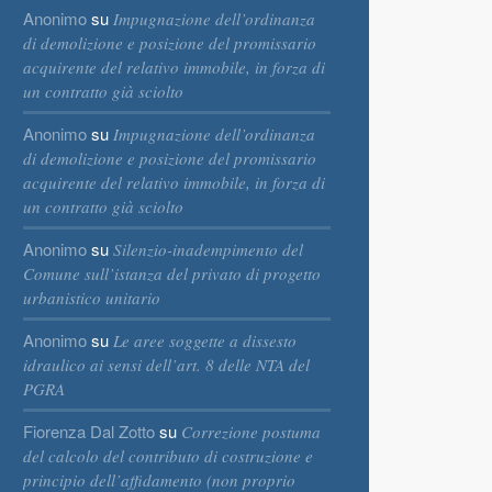
Anonimo
su
Impugnazione dell’ordinanza
di demolizione e posizione del promissario
acquirente del relativo immobile, in forza di
un contratto già sciolto
Anonimo
su
Impugnazione dell’ordinanza
di demolizione e posizione del promissario
acquirente del relativo immobile, in forza di
un contratto già sciolto
Anonimo
su
Silenzio-inadempimento del
Comune sull’istanza del privato di progetto
urbanistico unitario
Anonimo
su
Le aree soggette a dissesto
idraulico ai sensi dell’art. 8 delle NTA del
PGRA
Fiorenza Dal Zotto
su
Correzione postuma
del calcolo del contributo di costruzione e
principio dell’affidamento (non proprio