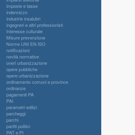
imposte e tasse
indennizzo
industrie insalubri
ingegneri e altri professionisti
Interesse culturale
Misure prevenzione
Norme UNI EN ISO
notificazioni
novità normative
oneri urbanizzazione
opere pubbliche
opere urbanizzazione
ordinamento comuni e province
ordinanze
pagamenti PA
PAI
parametri edilizi
parcheggi
parchi
partiti politici
PAT e PI