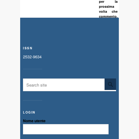
per la
prossima
volta che
commento.
ISSN
2532-9634
LOGIN
Nome utente