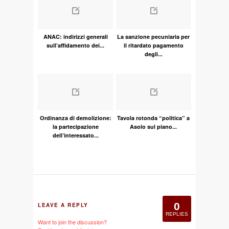
ANAC: indirizzi generali
La sanzione pecuniaria per
sull’affidamento dei...
il ritardato pagamento
degli...
Ordinanza di demolizione:
Tavola rotonda “politica” a
la partecipazione
Asolo sul piano...
dell’interessato...
0
LEAVE A REPLY
REPLIES
Want to join the discussion?