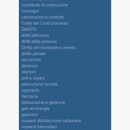
contributo di costruzione
convegni
convenzioni e contratti
Corte dei Conti processo
DASPO
diritti dell'uomo
diritti della persona
Diritto amministrativo veneto
diritto penale
discariche
distanze
elezioni
enti e organi
esecuzione forzata
esproprio
farmacie
fideiussione e garanzie
gas ed energia
geometri
impianti distribuzione carburanti
impianti fotovoltaici