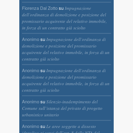
Fiorenza Dal Zotto
su
Impugnazione
dell’ordinanza di demolizione e posizione del
promissario acquirente del relativo immobile,
in forza di un contratto già sciolto
Anonimo
su
Impugnazione dell’ordinanza di
demolizione e posizione del promissario
acquirente del relativo immobile, in forza di un
contratto già sciolto
Anonimo
su
Impugnazione dell’ordinanza di
demolizione e posizione del promissario
acquirente del relativo immobile, in forza di un
contratto già sciolto
Anonimo
su
Silenzio-inadempimento del
Comune sull’istanza del privato di progetto
urbanistico unitario
Anonimo
su
Le aree soggette a dissesto
idraulico ai sensi dell’art. 8 delle NTA del