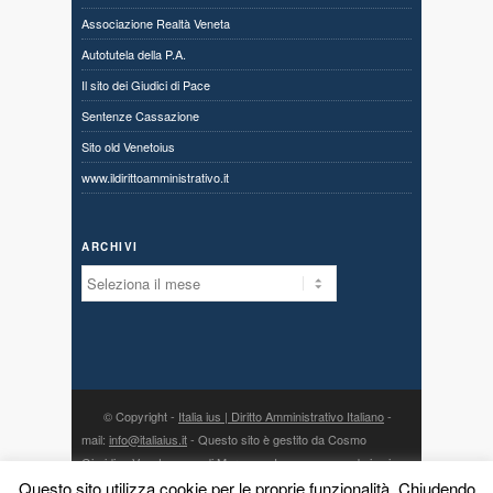
Associazione Realtà Veneta
Autotutela della P.A.
Il sito dei Giudici di Pace
Sentenze Cassazione
Sito old Venetoius
www.ildirittoamministrativo.it
ARCHIVI
Archivi
© Copyright -
Italia ius | Diritto Amministrativo Italiano
-
mail:
info@italiaius.it
- Questo sito è gestito da Cosmo
Giuridico Veneto s.a.s. di Marangon Ivonne, con sede in via
Questo sito utilizza cookie per le proprie funzionalità. Chiudendo
Centro 80, fraz. Priabona 36030 Monte di Malo (VI) - P. IVA