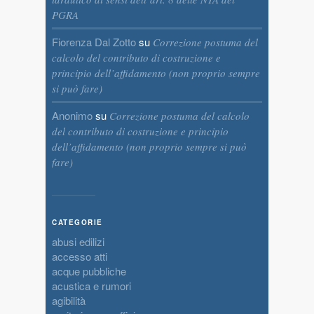
PGRA
Fiorenza Dal Zotto
su
Correzione postuma del
calcolo del contributo di costruzione e
principio dell’affidamento (non proprio sempre
si può fare)
Anonimo
su
Correzione postuma del calcolo
del contributo di costruzione e principio
dell’affidamento (non proprio sempre si può
fare)
CATEGORIE
abusi edilizi
accesso atti
acque pubbliche
acustica e rumori
agibilità