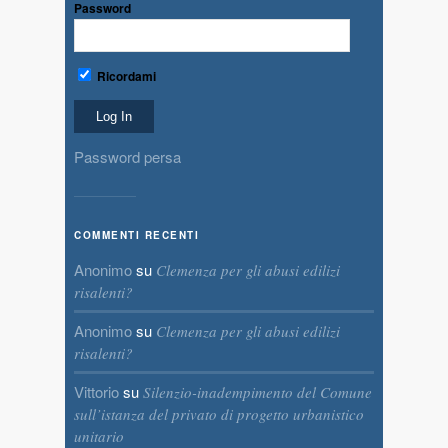
Password
Ricordami
Password persa
COMMENTI RECENTI
Anonimo
su
Clemenza per gli abusi edilizi
risalenti?
Anonimo
su
Clemenza per gli abusi edilizi
risalenti?
Vittorio
su
Silenzio-inadempimento del Comune
sull’istanza del privato di progetto urbanistico
unitario