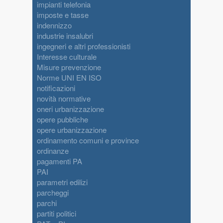
impianti telefonia
imposte e tasse
indennizzo
industrie insalubri
ingegneri e altri professionisti
Interesse culturale
Misure prevenzione
Norme UNI EN ISO
notificazioni
novità normative
oneri urbanizzazione
opere pubbliche
opere urbanizzazione
ordinamento comuni e province
ordinanze
pagamenti PA
PAI
parametri edilizi
parcheggi
parchi
partiti politici