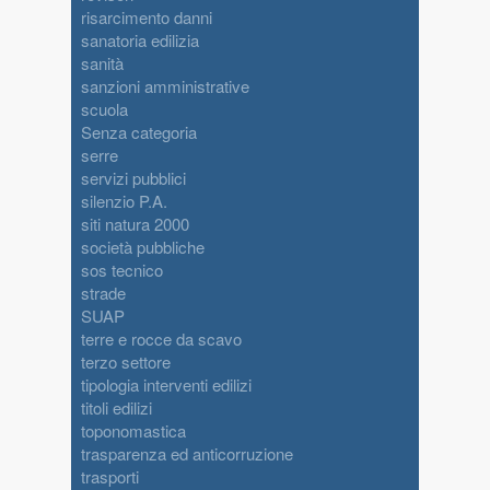
risarcimento danni
sanatoria edilizia
sanità
sanzioni amministrative
scuola
Senza categoria
serre
servizi pubblici
silenzio P.A.
siti natura 2000
società pubbliche
sos tecnico
strade
SUAP
terre e rocce da scavo
terzo settore
tipologia interventi edilizi
titoli edilizi
toponomastica
trasparenza ed anticorruzione
trasporti