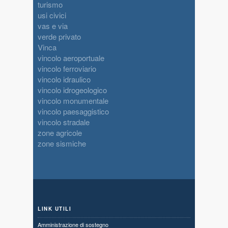
turismo
usi civici
vas e via
verde privato
Vinca
vincolo aeroportuale
vincolo ferroviario
vincolo idraulico
vincolo idrogeologico
vincolo monumentale
vincolo paesaggistico
vincolo stradale
zone agricole
zone sismiche
LINK UTILI
Amministrazione di sostegno