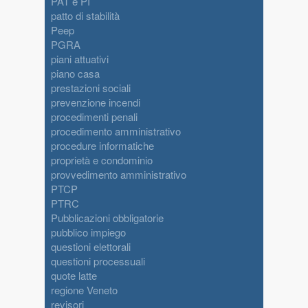
PAT e PI
patto di stabilità
Peep
PGRA
piani attuativi
piano casa
prestazioni sociali
prevenzione incendi
procedimenti penali
procedimento amministrativo
procedure informatiche
proprietà e condominio
provvedimento amministrativo
PTCP
PTRC
Pubblicazioni obbligatorie
pubblico impiego
questioni elettorali
questioni processuali
quote latte
regione Veneto
revisori