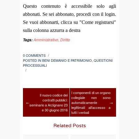
Questo contenuto è accessibile solo agli
abbonati. Se sei abbonato, procedi con il login.
Se vuoi abbonarti, clicca su "Come registrarsi"
sulla colonna azzurra a destra
Amministrativo
,
Diritto
Tags:
0 COMMENTS
/
POSTED IN
BENI DEMANIO E PATRIMONIO
,
QUESTIONI
PROCESSUALI
/
I componenti di un organo
Il nuovo codice dei
collegiale non sono
contratti pubblici:
←
automaticamente
→
seminario a Arzignano 23
legittimati all’accesso a
e 30 giugno 2016
tutti i verbali
Related Posts