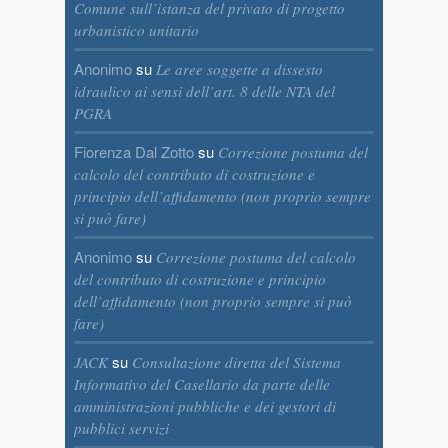
Comune sull’istanza del privato di progetto
urbanistico unitario
Anonimo
su
Le aree soggette a dissesto
idraulico ai sensi dell’art. 8 delle NTA del
PGRA
Fiorenza Dal Zotto
su
Correzione postuma del
calcolo del contributo di costruzione e
principio dell’affidamento (non proprio sempre
si può fare)
Anonimo
su
Correzione postuma del calcolo
del contributo di costruzione e principio
dell’affidamento (non proprio sempre si può
fare)
su
JACK
Consultazione diretta del Sistema
Informativo del Casellario da parte delle
amministrazioni pubbliche e dei gestori di
pubblici servizi