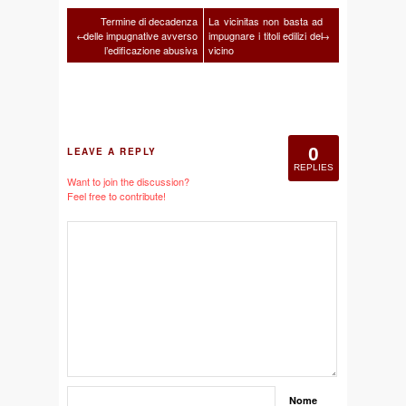
Termine di decadenza
La vicinitas non basta ad
←
delle impugnative avverso
impugnare i titoli edilizi del
→
l’edificazione abusiva
vicino
0
LEAVE A REPLY
REPLIES
Want to join the discussion?
Feel free to contribute!
Nome