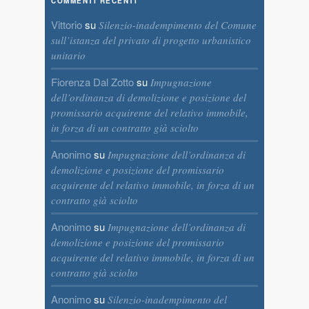
COMMENTI RECENTI
Vittorio
su
Silenzio-inadempimento del Comune
sull’istanza del privato di progetto urbanistico
unitario
Fiorenza Dal Zotto
su
Impugnazione
dell’ordinanza di demolizione e posizione del
promissario acquirente del relativo immobile,
in forza di un contratto già sciolto
Anonimo
su
Impugnazione dell’ordinanza di
demolizione e posizione del promissario
acquirente del relativo immobile, in forza di un
contratto già sciolto
Anonimo
su
Impugnazione dell’ordinanza di
demolizione e posizione del promissario
acquirente del relativo immobile, in forza di un
contratto già sciolto
Anonimo
su
Silenzio-inadempimento del