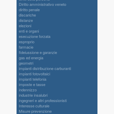
Diritto amministrativo veneto
diritto penale
discariche
distanze
elezioni
enti e organi
esecuzione forzata
esproprio
farmacie
fideiussione e garanzie
gas ed energia
geometri
impianti distribuzione carburanti
impianti fotovoltaici
impianti telefonia
imposte e tasse
indennizzo
industrie insalubri
ingegneri e altri professionisti
Interesse culturale
Misure prevenzione