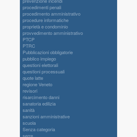
prevenzione incendi
procedimenti penali
procedimento amministrativo
procedure informatiche
proprietà e condominio
provvedimento amministrativo
PTCP
PTRC
Pubblicazioni obbligatorie
pubblico impiego
questioni elettorali
questioni processuali
quote latte
regione Veneto
revisori
risarcimento danni
sanatoria edilizia
sanità
sanzioni amministrative
scuola
Senza categoria
serre