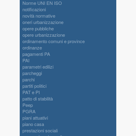
Norme UNI EN ISO
notificazioni
novità normative
oneri urbanizzazione
opere pubbliche
opere urbanizzazione
ordinamento comuni e province
ordinanze
pagamenti PA
PAI
parametri edilizi
parcheggi
parchi
partiti politici
PAT e PI
patto di stabilità
Peep
PGRA
piani attuativi
piano casa
prestazioni sociali