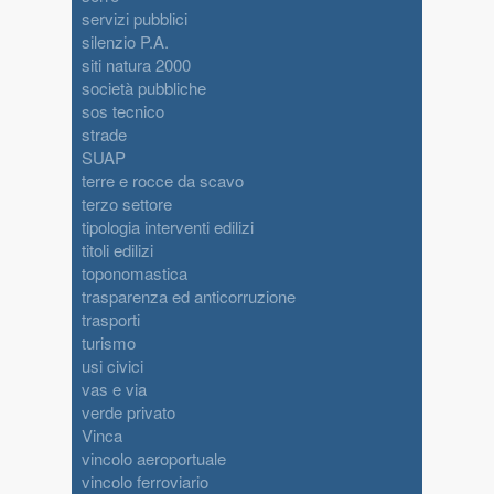
servizi pubblici
silenzio P.A.
siti natura 2000
società pubbliche
sos tecnico
strade
SUAP
terre e rocce da scavo
terzo settore
tipologia interventi edilizi
titoli edilizi
toponomastica
trasparenza ed anticorruzione
trasporti
turismo
usi civici
vas e via
verde privato
Vinca
vincolo aeroportuale
vincolo ferroviario