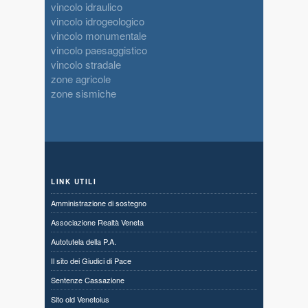
vincolo idraulico
vincolo idrogeologico
vincolo monumentale
vincolo paesaggistico
vincolo stradale
zone agricole
zone sismiche
LINK UTILI
Amministrazione di sostegno
Associazione Realtà Veneta
Autotutela della P.A.
Il sito dei Giudici di Pace
Sentenze Cassazione
Sito old Venetoius