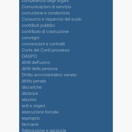
competenze degli organi
Comunicazioni di servizio
comunione e condominio
Consumo e risparmio del suolo
contributi pubblici
contributo di costruzione
convegni
convenzioni e contratti
Corte dei Conti processo
DASPO
diritti dell'uomo
diritti della persona
Diritto amministrativo veneto
diritto penale
discariche
distanze
elezioni
enti e organi
esecuzione forzata
esproprio
farmacie
fideiussione e garanzie