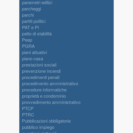
parametri edilizi
parcheggi
parchi
partiti politici
PAT e PI
patto di stabilità
Peep
PGRA
piani attuativi
piano casa
prestazioni sociali
prevenzione incendi
procedimenti penali
procedimento amministrativo
procedure informatiche
proprietà e condominio
provvedimento amministrativo
PTCP
PTRC
Pubblicazioni obbligatorie
pubblico impiego