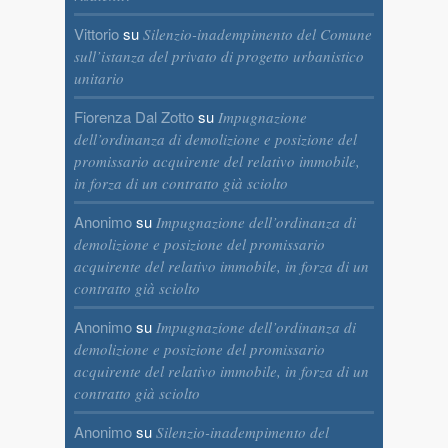
Vittorio
su
Silenzio-inadempimento del Comune
sull’istanza del privato di progetto urbanistico
unitario
Fiorenza Dal Zotto
su
Impugnazione
dell’ordinanza di demolizione e posizione del
promissario acquirente del relativo immobile,
in forza di un contratto già sciolto
Anonimo
su
Impugnazione dell’ordinanza di
demolizione e posizione del promissario
acquirente del relativo immobile, in forza di un
contratto già sciolto
Anonimo
su
Impugnazione dell’ordinanza di
demolizione e posizione del promissario
acquirente del relativo immobile, in forza di un
contratto già sciolto
Anonimo
su
Silenzio-inadempimento del