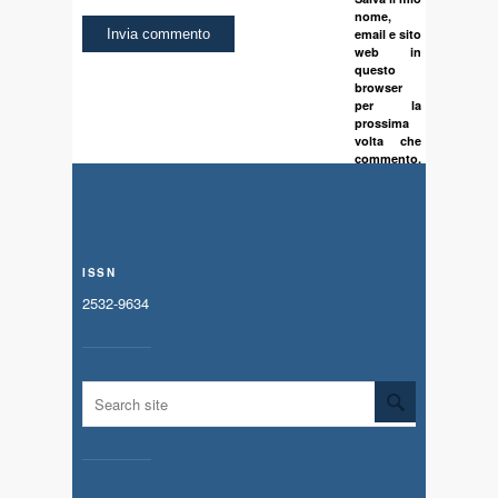
nome,
email e sito
web in
questo
browser
per la
prossima
volta che
commento.
ISSN
2532-9634