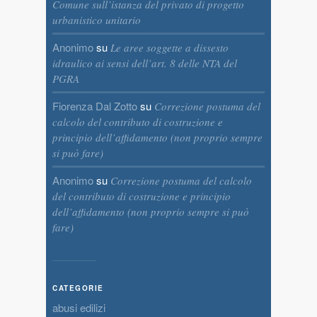
Comune sull’istanza del privato di progetto
urbanistico unitario
Anonimo
su
Le aree soggette a dissesto
idraulico ai sensi dell’art. 8 delle NTA del
PGRA
Fiorenza Dal Zotto
su
Correzione postuma del
calcolo del contributo di costruzione e
principio dell’affidamento (non proprio sempre
si può fare)
Anonimo
su
Correzione postuma del calcolo
del contributo di costruzione e principio
dell’affidamento (non proprio sempre si può
fare)
CATEGORIE
abusi edilizi