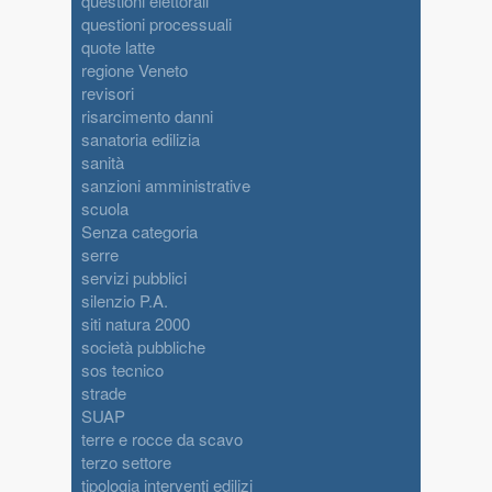
questioni elettorali
questioni processuali
quote latte
regione Veneto
revisori
risarcimento danni
sanatoria edilizia
sanità
sanzioni amministrative
scuola
Senza categoria
serre
servizi pubblici
silenzio P.A.
siti natura 2000
società pubbliche
sos tecnico
strade
SUAP
terre e rocce da scavo
terzo settore
tipologia interventi edilizi