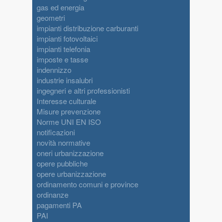
gas ed energia
geometri
impianti distribuzione carburanti
impianti fotovoltaici
impianti telefonia
imposte e tasse
indennizzo
industrie insalubri
ingegneri e altri professionisti
Interesse culturale
Misure prevenzione
Norme UNI EN ISO
notificazioni
novità normative
oneri urbanizzazione
opere pubbliche
opere urbanizzazione
ordinamento comuni e province
ordinanze
pagamenti PA
PAI