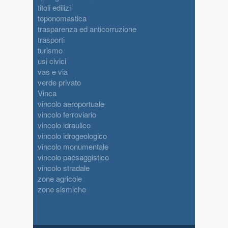
titoli edilizi
toponomastica
trasparenza ed anticorruzione
trasporti
turismo
usi civici
vas e via
verde privato
Vinca
vincolo aeroportuale
vincolo ferroviario
vincolo idraulico
vincolo idrogeologico
vincolo monumentale
vincolo paesaggistico
vincolo stradale
zone agricole
zone sismiche