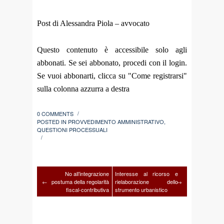
Post di Alessandra Piola – avvocato
Questo contenuto è accessibile solo agli
abbonati. Se sei abbonato, procedi con il login.
Se vuoi abbonarti, clicca su "Come registrarsi"
sulla colonna azzurra a destra
0 COMMENTS
/
POSTED IN
PROVVEDIMENTO AMMINISTRATIVO
,
QUESTIONI PROCESSUALI
/
No all’integrazione
Interesse al ricorso e
←
postuma della regolarità
rielaborazione dello
→
fiscal-contributiva
strumento urbanistico