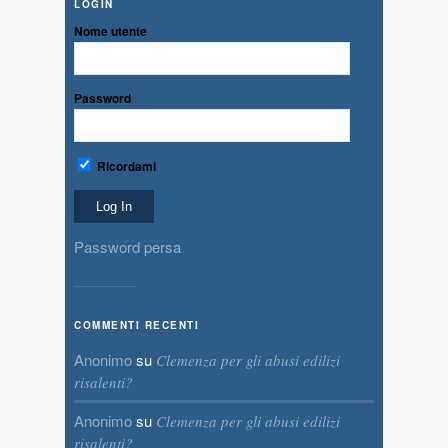
LOGIN
Nome utente
Password
Ricordami
Password persa
COMMENTI RECENTI
Anonimo
su
Clemenza per gli abusi edilizi
risalenti?
Anonimo
su
Clemenza per gli abusi edilizi
risalenti?