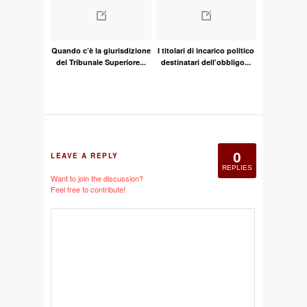
Quando c’è la giurisdizione
I titolari di incarico politico
del Tribunale Superiore...
destinatari dell’obbligo...
0
LEAVE A REPLY
REPLIES
Want to join the discussion?
Feel free to contribute!