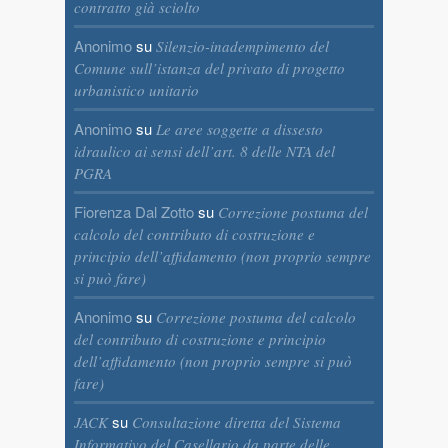
contratto già sciolto
Anonimo
su
Silenzio-inadempimento del
Comune sull’istanza del privato di progetto
urbanistico unitario
Anonimo
su
Le aree soggette a dissesto
idraulico ai sensi dell’art. 8 delle NTA del
PGRA
Fiorenza Dal Zotto
su
Correzione postuma del
calcolo del contributo di costruzione e
principio dell’affidamento (non proprio sempre
si può fare)
Anonimo
su
Correzione postuma del calcolo
del contributo di costruzione e principio
dell’affidamento (non proprio sempre si può
fare)
su
JACK
Consultazione diretta del Sistema
Informativo del Casellario da parte delle