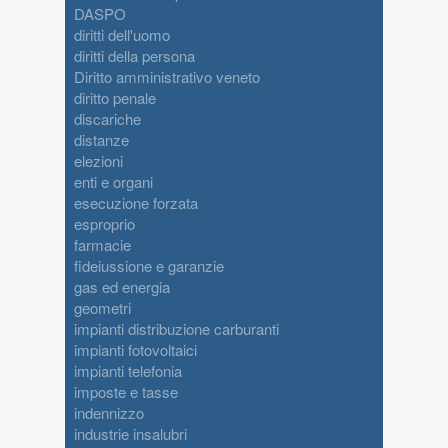
DASPO
diritti dell'uomo
diritti della persona
Diritto amministrativo veneto
diritto penale
discariche
distanze
elezioni
enti e organi
esecuzione forzata
esproprio
farmacie
fideiussione e garanzie
gas ed energia
geometri
impianti distribuzione carburanti
impianti fotovoltaici
impianti telefonia
imposte e tasse
indennizzo
industrie insalubri