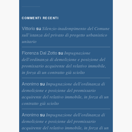
COMMENTI RECENTI
Vittorio
su
Silenzio-inadempimento del Comune
sull’istanza del privato di progetto urbanistico
unitario
Fiorenza Dal Zotto
su
Impugnazione
dell’ordinanza di demolizione e posizione del
promissario acquirente del relativo immobile,
in forza di un contratto già sciolto
Anonimo
su
Impugnazione dell’ordinanza di
demolizione e posizione del promissario
acquirente del relativo immobile, in forza di un
contratto già sciolto
Anonimo
su
Impugnazione dell’ordinanza di
demolizione e posizione del promissario
acquirente del relativo immobile, in forza di un