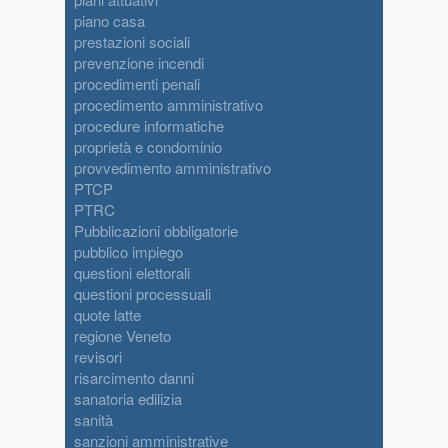
piano casa
prestazioni sociali
prevenzione incendi
procedimenti penali
procedimento amministrativo
procedure informatiche
proprietà e condominio
provvedimento amministrativo
PTCP
PTRC
Pubblicazioni obbligatorie
pubblico impiego
questioni elettorali
questioni processuali
quote latte
regione Veneto
revisori
risarcimento danni
sanatoria edilizia
sanità
sanzioni amministrative