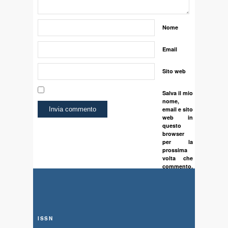
Nome
Email
Sito web
Salva il mio
nome,
email e sito
web in
questo
browser
per la
prossima
volta che
commento.
ISSN