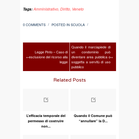
Amministrativo
,
Diritto
,
Veneto
Tags:
0 COMMENTS
POSTED IN
SCUOLA
/
/
Quando il marciapiede di
Legge Pinto – Caso di
un condominio può
←
esclusione del ricorso alla
diventare area pubblica o
→
legge
soggetta a servitù di uso
pubblico
Related Posts
L’efficacia temporale del
Quando il Comune può
permesso di costruire
“annullare” la D...
non...