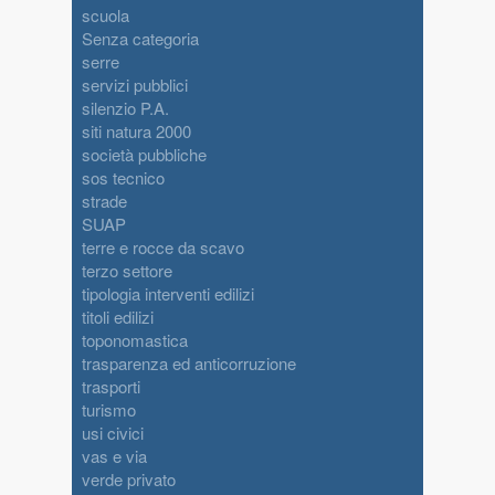
scuola
Senza categoria
serre
servizi pubblici
silenzio P.A.
siti natura 2000
società pubbliche
sos tecnico
strade
SUAP
terre e rocce da scavo
terzo settore
tipologia interventi edilizi
titoli edilizi
toponomastica
trasparenza ed anticorruzione
trasporti
turismo
usi civici
vas e via
verde privato