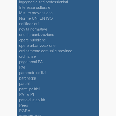
ingegneri e altri professionisti
Interesse culturale
Misure prevenzione
Norme UNI EN ISO
notificazioni
novità normative
oneri urbanizzazione
opere pubbliche
opere urbanizzazione
ordinamento comuni e province
ordinanze
pagamenti PA
PAI
parametri edilizi
parcheggi
parchi
partiti politici
PAT e PI
patto di stabilità
Peep
PGRA
piani attuativi