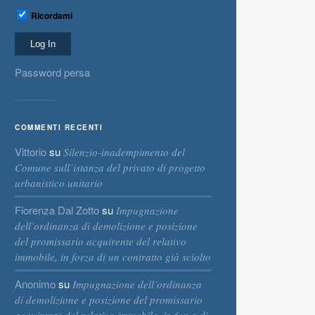
Ricordami
Password persa
COMMENTI RECENTI
Vittorio
su
Silenzio-inadempimento del
Comune sull’istanza del privato di progetto
urbanistico unitario
Fiorenza Dal Zotto
su
Impugnazione
dell’ordinanza di demolizione e posizione
del promissario acquirente del relativo
immobile, in forza di un contratto già sciolto
Anonimo
su
Impugnazione dell’ordinanza
di demolizione e posizione del promissario