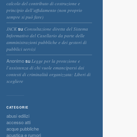
calcolo del contributo di costruzione e
principio dell’affidamento (non proprio
sempre si può fare)
su
JACK
Consultazione diretta del Sistema
Informativo del Casellario da parte delle
amministrazioni pubbliche e dei gestori di
pubblici servizi
Anonimo
su
Legge per la protezione e
l’assistenza di chi vuole emanciparsi dai
contesti di criminalità organizzata: Liberi di
scegliere
CATEGORIE
abusi edilizi
accesso atti
acque pubbliche
acustica e rumori