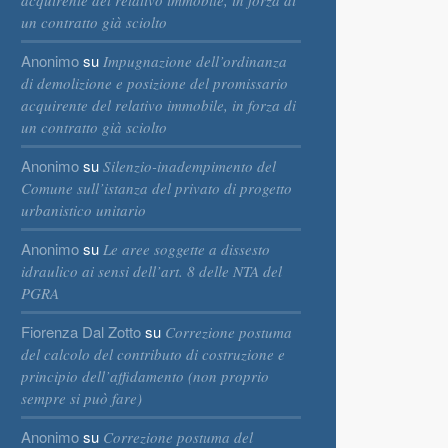
acquirente del relativo immobile, in forza di
un contratto già sciolto
Anonimo
su
Impugnazione dell’ordinanza
di demolizione e posizione del promissario
acquirente del relativo immobile, in forza di
un contratto già sciolto
Anonimo
su
Silenzio-inadempimento del
Comune sull’istanza del privato di progetto
urbanistico unitario
Anonimo
su
Le aree soggette a dissesto
idraulico ai sensi dell’art. 8 delle NTA del
PGRA
Fiorenza Dal Zotto
su
Correzione postuma
del calcolo del contributo di costruzione e
principio dell’affidamento (non proprio
sempre si può fare)
Anonimo
su
Correzione postuma del