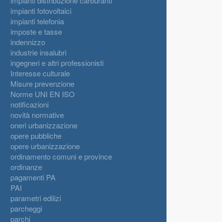
impianti distribuzione carburanti
impianti fotovoltaici
impianti telefonia
imposte e tasse
indennizzo
industrie insalubri
ingegneri e altri professionisti
Interesse culturale
Misure prevenzione
Norme UNI EN ISO
notificazioni
novità normative
oneri urbanizzazione
opere pubbliche
opere urbanizzazione
ordinamento comuni e province
ordinanze
pagamenti PA
PAI
parametri edilizi
parcheggi
parchi