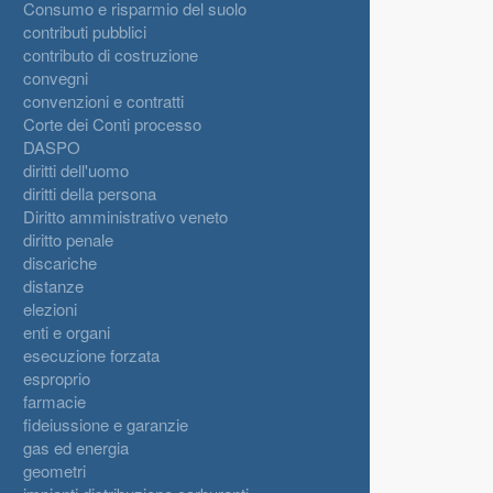
Consumo e risparmio del suolo
contributi pubblici
contributo di costruzione
convegni
convenzioni e contratti
Corte dei Conti processo
DASPO
diritti dell'uomo
diritti della persona
Diritto amministrativo veneto
diritto penale
discariche
distanze
elezioni
enti e organi
esecuzione forzata
esproprio
farmacie
fideiussione e garanzie
gas ed energia
geometri