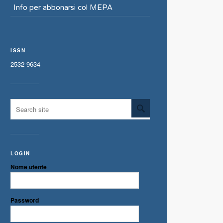
Info per abbonarsi col MEPA
ISSN
2532-9634
LOGIN
Nome utente
Password