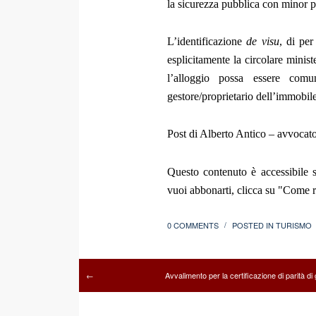
la sicurezza pubblica con minor pr
L’identificazione
de visu
, di per
esplicitamente la circolare minist
l’alloggio possa essere comu
gestore/proprietario dell’immobile
Post di Alberto Antico – avvocat
Questo contenuto è accessibile s
vuoi abbonarti, clicca su "Come re
0 COMMENTS
POSTED IN
TURISMO
/
Avvalimento per la certificazione di parità di
←