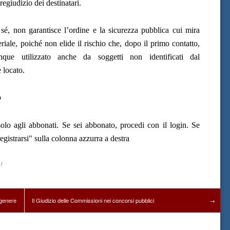
egiudizio dei destinatari.
 sé, non garantisce l’ordine e la sicurezza pubblica cui mira
eriale, poiché non elide il rischio che, dopo il primo contatto,
nque utilizzato anche da soggetti non identificati dal
 locato.
o
olo agli abbonati. Se sei abbonato, procedi con il login. Se
gistrarsi" sulla colonna azzurra a destra
/
 genere
Il Giudizio delle Commissioni nei concorsi pubblici
→