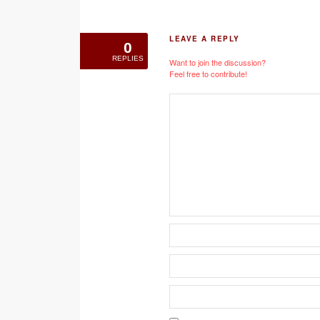
LEAVE A REPLY
0
REPLIES
Want to join the discussion?
Feel free to contribute!