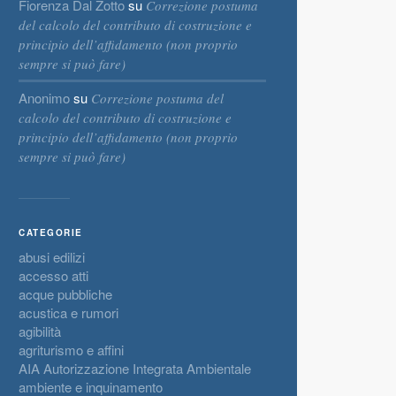
Fiorenza Dal Zotto
su
Correzione postuma
del calcolo del contributo di costruzione e
principio dell’affidamento (non proprio
sempre si può fare)
Anonimo
su
Correzione postuma del
calcolo del contributo di costruzione e
principio dell’affidamento (non proprio
sempre si può fare)
CATEGORIE
abusi edilizi
accesso atti
acque pubbliche
acustica e rumori
agibilità
agriturismo e affini
AIA Autorizzazione Integrata Ambientale
ambiente e inquinamento