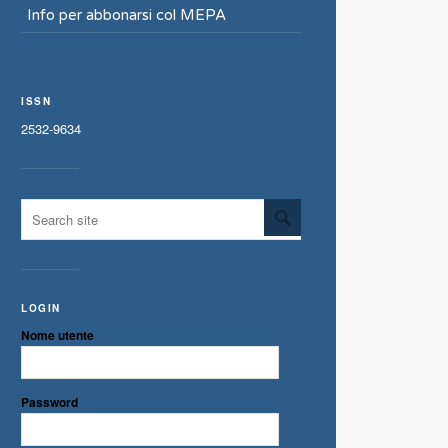
Info per abbonarsi col MEPA
ISSN
2532-9634
LOGIN
Nome utente
Password