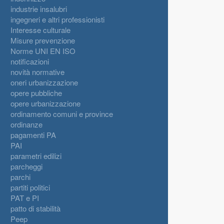
industrie insalubri
ingegneri e altri professionisti
Interesse culturale
Misure prevenzione
Norme UNI EN ISO
notificazioni
novità normative
oneri urbanizzazione
opere pubbliche
opere urbanizzazione
ordinamento comuni e province
ordinanze
pagamenti PA
PAI
parametri edilizi
parcheggi
parchi
partiti politici
PAT e PI
patto di stabilità
Peep