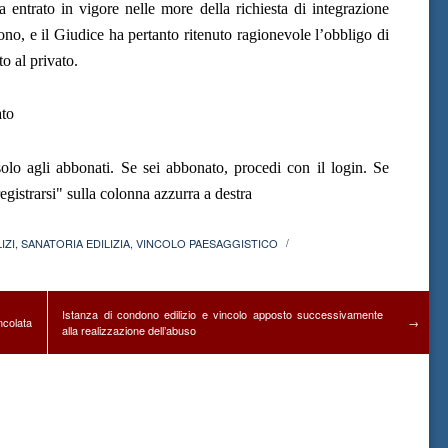
a entrato in vigore nelle more della richiesta di integrazione
no, e il Giudice ha pertanto ritenuto ragionevole l’obbligo di
o al privato.
ato
olo agli abbonati. Se sei abbonato, procedi con il login. Se
gistrarsi" sulla colonna azzurra a destra
IZI
,
SANATORIA EDILIZIA
,
VINCOLO PAESAGGISTICO
/
Istanza di condono edilizio e vincolo apposto successivamente
ncolata
→
alla realizzazione dell’abuso