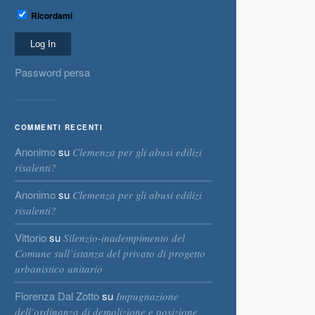
Ricordami
Password persa
COMMENTI RECENTI
Anonimo
su
Clemenza per gli abusi edilizi
risalenti?
Anonimo
su
Clemenza per gli abusi edilizi
risalenti?
Vittorio
su
Silenzio-inadempimento del
Comune sull’istanza del privato di progetto
urbanistico unitario
Fiorenza Dal Zotto
su
Impugnazione
dell’ordinanza di demolizione e posizione