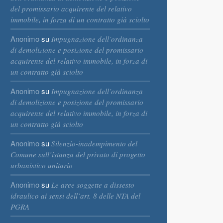
del promissario acquirente del relativo
immobile, in forza di un contratto già sciolto
Anonimo
su
Impugnazione dell’ordinanza
di demolizione e posizione del promissario
acquirente del relativo immobile, in forza di
un contratto già sciolto
Anonimo
su
Impugnazione dell’ordinanza
di demolizione e posizione del promissario
acquirente del relativo immobile, in forza di
un contratto già sciolto
Anonimo
su
Silenzio-inadempimento del
Comune sull’istanza del privato di progetto
urbanistico unitario
Anonimo
su
Le aree soggette a dissesto
idraulico ai sensi dell’art. 8 delle NTA del
PGRA