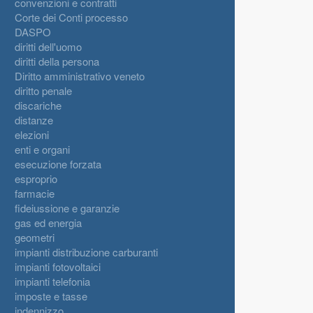
convenzioni e contratti
Corte dei Conti processo
DASPO
diritti dell'uomo
diritti della persona
Diritto amministrativo veneto
diritto penale
discariche
distanze
elezioni
enti e organi
esecuzione forzata
esproprio
farmacie
fideiussione e garanzie
gas ed energia
geometri
impianti distribuzione carburanti
impianti fotovoltaici
impianti telefonia
imposte e tasse
indennizzo