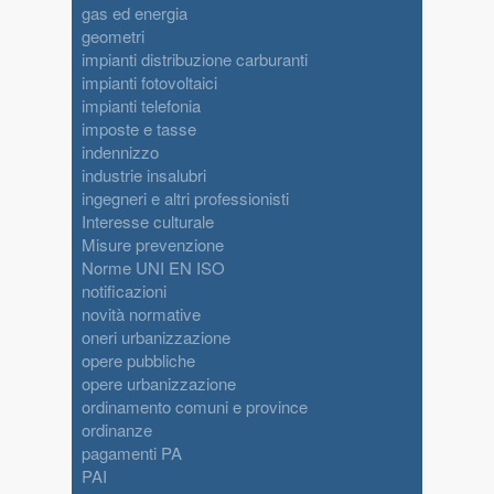
gas ed energia
geometri
impianti distribuzione carburanti
impianti fotovoltaici
impianti telefonia
imposte e tasse
indennizzo
industrie insalubri
ingegneri e altri professionisti
Interesse culturale
Misure prevenzione
Norme UNI EN ISO
notificazioni
novità normative
oneri urbanizzazione
opere pubbliche
opere urbanizzazione
ordinamento comuni e province
ordinanze
pagamenti PA
PAI