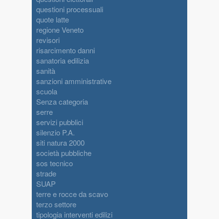
questioni processuali
quote latte
regione Veneto
revisori
risarcimento danni
sanatoria edilizia
sanità
sanzioni amministrative
scuola
Senza categoria
serre
servizi pubblici
silenzio P.A.
siti natura 2000
società pubbliche
sos tecnico
strade
SUAP
terre e rocce da scavo
terzo settore
tipologia interventi edilizi