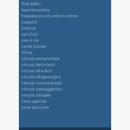
titoli edilizi
toponomastica
trasparenza ed anticorruzione
trasporti
turismo
usi civici
vas e via
verde privato
Vinca
vincolo aeroportuale
vincolo ferroviario
vincolo idraulico
vincolo idrogeologico
vincolo monumentale
vincolo paesaggistico
vincolo stradale
zone agricole
zone sismiche