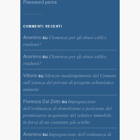
Password persa
COMMENTI RECENTI
Anonimo
su
Clemenza per gli abusi edilizi
risalenti?
Anonimo
su
Clemenza per gli abusi edilizi
risalenti?
Vittorio
su
Silenzio-inadempimento del Comune
sull’istanza del privato di progetto urbanistico
unitario
Fiorenza Dal Zotto
su
Impugnazione
dell’ordinanza di demolizione e posizione del
promissario acquirente del relativo immobile,
in forza di un contratto già sciolto
Anonimo
su
Impugnazione dell’ordinanza di