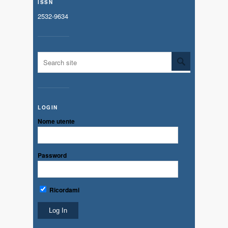
ISSN
2532-9634
LOGIN
Nome utente
Password
Ricordami