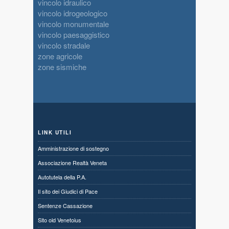
vincolo idraulico
vincolo idrogeologico
vincolo monumentale
vincolo paesaggistico
vincolo stradale
zone agricole
zone sismiche
LINK UTILI
Amministrazione di sostegno
Associazione Realtà Veneta
Autotutela della P.A.
Il sito dei Giudici di Pace
Sentenze Cassazione
Sito old Venetoius