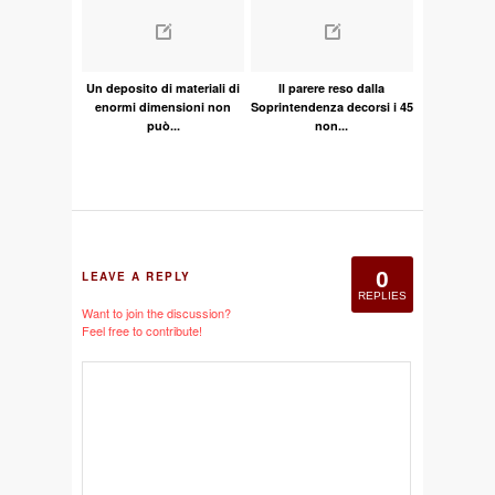
Un deposito di materiali di
Il parere reso dalla
enormi dimensioni non
Soprintendenza decorsi i 45
può...
non...
0
LEAVE A REPLY
REPLIES
Want to join the discussion?
Feel free to contribute!