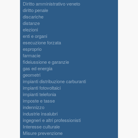
Diritto amministrativo veneto
diritto penale
discariche
distanze
elezioni
enti e organi
esecuzione forzata
esproprio
farmacie
fideiussione e garanzie
gas ed energia
geometri
impianti distribuzione carburanti
impianti fotovoltaici
impianti telefonia
imposte e tasse
indennizzo
industrie insalubri
ingegneri e altri professionisti
Interesse culturale
Misure prevenzione