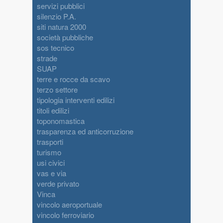
servizi pubblici
silenzio P.A.
siti natura 2000
società pubbliche
sos tecnico
strade
SUAP
terre e rocce da scavo
terzo settore
tipologia interventi edilizi
titoli edilizi
toponomastica
trasparenza ed anticorruzione
trasporti
turismo
usi civici
vas e via
verde privato
Vinca
vincolo aeroportuale
vincolo ferroviario