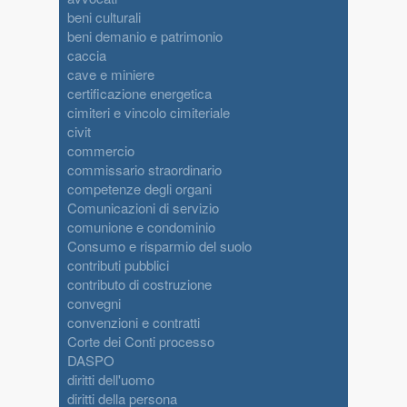
beni culturali
beni demanio e patrimonio
caccia
cave e miniere
certificazione energetica
cimiteri e vincolo cimiteriale
civit
commercio
commissario straordinario
competenze degli organi
Comunicazioni di servizio
comunione e condominio
Consumo e risparmio del suolo
contributi pubblici
contributo di costruzione
convegni
convenzioni e contratti
Corte dei Conti processo
DASPO
diritti dell'uomo
diritti della persona