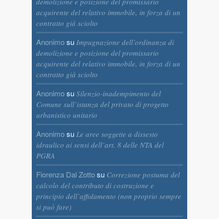
demolizione e posizione del promissario
acquirente del relativo immobile, in forza di un
contratto già sciolto
Anonimo
su
Impugnazione dell’ordinanza di
demolizione e posizione del promissario
acquirente del relativo immobile, in forza di un
contratto già sciolto
Anonimo
su
Silenzio-inadempimento del
Comune sull’istanza del privato di progetto
urbanistico unitario
Anonimo
su
Le aree soggette a dissesto
idraulico ai sensi dell’art. 8 delle NTA del
PGRA
Fiorenza Dal Zotto
su
Correzione postuma del
calcolo del contributo di costruzione e
principio dell’affidamento (non proprio sempre
si può fare)