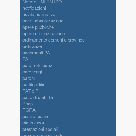
Norme UNI EN ISO
notificazioni
novità normative
oneri urbanizzazione
opere pubbliche
opere urbanizzazione
ordinamento comuni e province
ordinanze
pagamenti PA
PAI
parametri edilizi
parcheggi
parchi
partiti politici
PAT e PI
patto di stabilità
Peep
PGRA
piani attuativi
piano casa
prestazioni sociali
prevenzione incendi