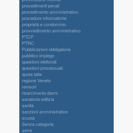
procedimenti penali
procedimento amministrativo
procedure informatiche
proprietà e condominio
provvedimento amministrativo
PTCP
PTRC
Pubblicazioni obbligatorie
pubblico impiego
questioni elettorali
questioni processuali
quote latte
regione Veneto
revisori
risarcimento danni
sanatoria edilizia
sanità
sanzioni amministrative
scuola
Senza categoria
serre