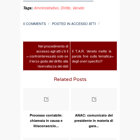
Amministrativo
,
Diritto
,
Veneto
Tags:
0 COMMENTS
POSTED IN
ACCESSO ATTI
/
/
Nel procedimento di
accesso agli atti c’è il
Il T.A.R. Veneto mette la
←
controinteressato solo se
parola fine sulla tematica
→
il terzo goda del diritto alla
degli oneri specifici?
riservatezza dei dati
Related Posts
Processo contabile:
ANAC: comunicato del
chiamata in causa e
presidente in materia di
litisconsorzio...
gara...