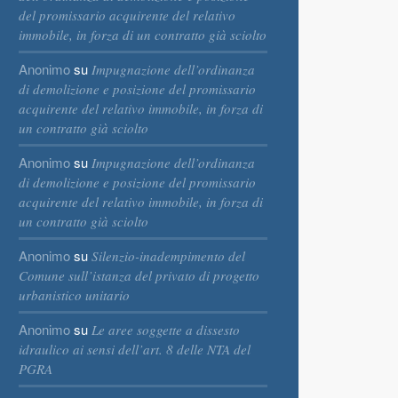
del promissario acquirente del relativo
immobile, in forza di un contratto già sciolto
Anonimo
su
Impugnazione dell’ordinanza
di demolizione e posizione del promissario
acquirente del relativo immobile, in forza di
un contratto già sciolto
Anonimo
su
Impugnazione dell’ordinanza
di demolizione e posizione del promissario
acquirente del relativo immobile, in forza di
un contratto già sciolto
Anonimo
su
Silenzio-inadempimento del
Comune sull’istanza del privato di progetto
urbanistico unitario
Anonimo
su
Le aree soggette a dissesto
idraulico ai sensi dell’art. 8 delle NTA del
PGRA