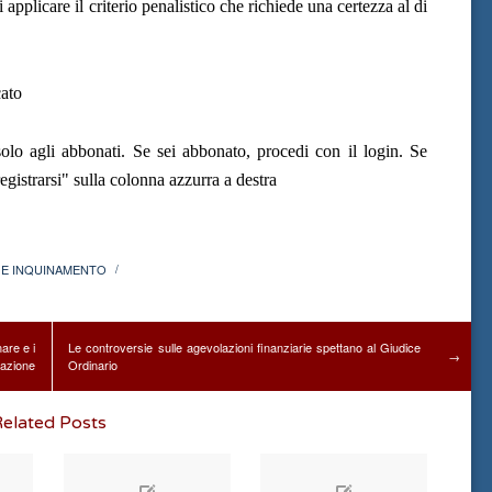
 applicare il criterio penalistico che richiede una certezza al di
ato
olo agli abbonati. Se sei abbonato, procedi con il login. Se
gistrarsi" sulla colonna azzurra a destra
 E INQUINAMENTO
/
nare e i
Le controversie sulle agevolazioni finanziarie spettano al Giudice
→
 azione
Ordinario
elated Posts