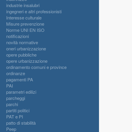
industrie insalubri
ingegneri e altri professionisti
Interesse culturale
Misure prevenzione
Norme UNI EN ISO
notificazioni
novità normative
oneri urbanizzazione
opere pubbliche
opere urbanizzazione
ordinamento comuni e province
ordinanze
pagamenti PA
PAI
parametri edilizi
parcheggi
parchi
partiti politici
PAT e PI
patto di stabilità
Peep