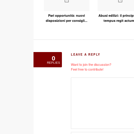
Pari opportunità: nuovi
Abusi edilizi: il princip
disposizioni per consigli...
tempus regit actum.
LEAVE A REPLY
0
REPLIES
Want to join the discussion?
Feel free to contribute!