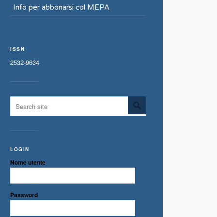
Info per abbonarsi col MEPA
ISSN
2532-9634
LOGIN
Nome utente
Password