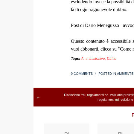
escludendo invece la possibilità di
là di ogni ragionevole dubbio.
Post di Dario Meneguzzo - avvoc
Questo contenuto è accessibile s
vuoi abbonarti, clicca su "Come re
Amministrativo
,
Diritto
Tags:
0 COMMENTS
POSTED IN
AMBIENTE
/
Distinzione tra i regolamenti cd. volizione prelimi
←
regolamenti cd. volizione
R