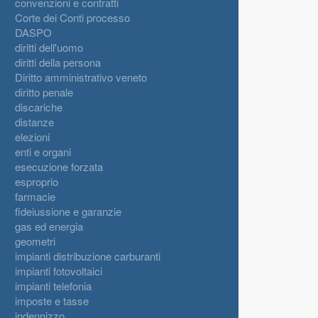
convenzioni e contratti
Corte dei Conti processo
DASPO
diritti dell'uomo
diritti della persona
Diritto amministrativo veneto
diritto penale
discariche
distanze
elezioni
enti e organi
esecuzione forzata
esproprio
farmacie
fideiussione e garanzie
gas ed energia
geometri
impianti distribuzione carburanti
impianti fotovoltaici
impianti telefonia
imposte e tasse
indennizzo