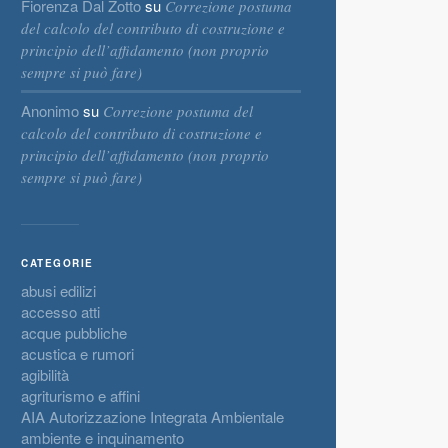
Fiorenza Dal Zotto
su
Correzione postuma
del calcolo del contributo di costruzione e
principio dell’affidamento (non proprio
sempre si può fare)
Anonimo
su
Correzione postuma del
calcolo del contributo di costruzione e
principio dell’affidamento (non proprio
sempre si può fare)
CATEGORIE
abusi edilizi
accesso atti
acque pubbliche
acustica e rumori
agibilità
agriturismo e affini
AIA Autorizzazione Integrata Ambientale
ambiente e inquinamento