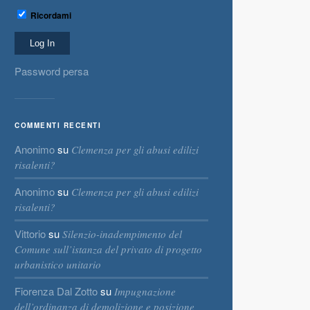
Ricordami
Password persa
COMMENTI RECENTI
Anonimo
su
Clemenza per gli abusi edilizi
risalenti?
Anonimo
su
Clemenza per gli abusi edilizi
risalenti?
Vittorio
su
Silenzio-inadempimento del
Comune sull’istanza del privato di progetto
urbanistico unitario
Fiorenza Dal Zotto
su
Impugnazione
dell’ordinanza di demolizione e posizione