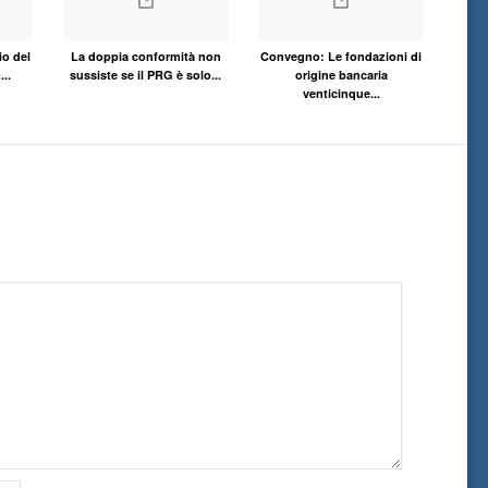
io del
La doppia conformità non
Convegno: Le fondazioni di
..
sussiste se il PRG è solo...
origine bancaria
venticinque...