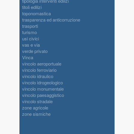
tipologia interventi edilizi
titoli edilizi
toponomastica
trasparenza ed anticorruzione
trasporti
turismo
usi civici
vas e via
verde privato
Vinca
vincolo aeroportuale
vincolo ferroviario
vincolo idraulico
vincolo idrogeologico
vincolo monumentale
vincolo paesaggistico
vincolo stradale
zone agricole
zone sismiche