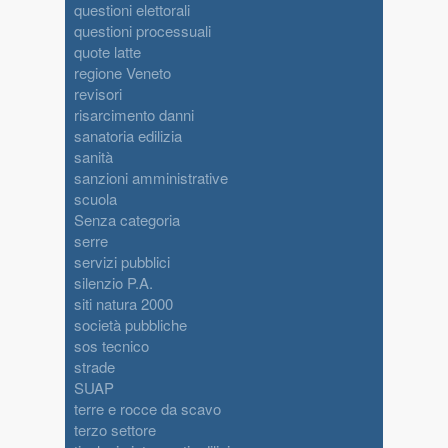
questioni elettorali
questioni processuali
quote latte
regione Veneto
revisori
risarcimento danni
sanatoria edilizia
sanità
sanzioni amministrative
scuola
Senza categoria
serre
servizi pubblici
silenzio P.A.
siti natura 2000
società pubbliche
sos tecnico
strade
SUAP
terre e rocce da scavo
terzo settore