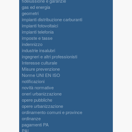
fideiussione e garanzie
gas ed energia
geometri
impianti distribuzione carburanti
impianti fotovoltaici
impianti telefonia
imposte e tasse
indennizzo
industrie insalubri
ingegneri e altri professionisti
Interesse culturale
Misure prevenzione
Norme UNI EN ISO
notificazioni
novità normative
oneri urbanizzazione
opere pubbliche
opere urbanizzazione
ordinamento comuni e province
ordinanze
pagamenti PA
PAI