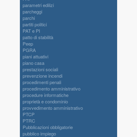
parametri edilizi
parcheggi
parchi
partiti politici
PAT e PI
patto di stabilità
Peep
PGRA
piani attuativi
piano casa
prestazioni sociali
prevenzione incendi
procedimenti penali
procedimento amministrativo
procedure informatiche
proprietà e condominio
provvedimento amministrativo
PTCP
PTRC
Pubblicazioni obbligatorie
pubblico impiego