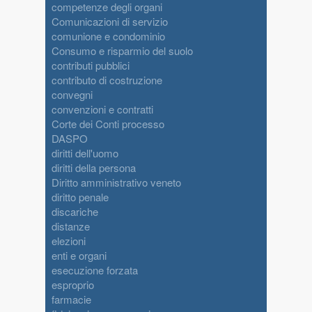
competenze degli organi
Comunicazioni di servizio
comunione e condominio
Consumo e risparmio del suolo
contributi pubblici
contributo di costruzione
convegni
convenzioni e contratti
Corte dei Conti processo
DASPO
diritti dell'uomo
diritti della persona
Diritto amministrativo veneto
diritto penale
discariche
distanze
elezioni
enti e organi
esecuzione forzata
esproprio
farmacie