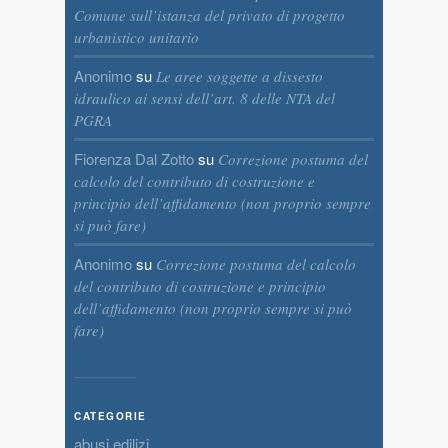
Comune sull’istanza del privato di progetto
urbanistico unitario
Anonimo
su
Le aree soggette a dissesto
idraulico ai sensi dell’art. 8 delle NTA del
PGRA
Fiorenza Dal Zotto
su
Correzione postuma del
calcolo del contributo di costruzione e
principio dell’affidamento (non proprio sempre
si può fare)
Anonimo
su
Correzione postuma del calcolo
del contributo di costruzione e principio
dell’affidamento (non proprio sempre si può
fare)
CATEGORIE
abusi edilizi