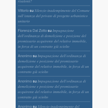
risalenti?
Vittorio
su
Silenzio-inadempimento del Comune
sull’istanza del privato di progetto urbanistico
unitario
Fiorenza Dal Zotto
su
Impugnazione
dell’ordinanza di demolizione e posizione del
promissario acquirente del relativo immobile,
in forza di un contratto già sciolto
Anonimo
su
Impugnazione dell’ordinanza di
demolizione e posizione del promissario
acquirente del relativo immobile, in forza di un
contratto già sciolto
Anonimo
su
Impugnazione dell’ordinanza di
demolizione e posizione del promissario
acquirente del relativo immobile, in forza di un
contratto già sciolto
Anonimo
su
Silenzio-inadempimento del