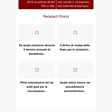
2013 su articolo 38 del
una servitù è ricompreso
Ptrc e VAS
nell’ indennità di esproprio
Related Posts
Da quale momento decorre
Il diritto di rivalsa dello
il termine annuale di
Stato per le violazioni...
decadenza...
Primi orientamenti del tar
Quale valore hanno nel
sulle gare per la
procedimento
concessione...
amministrativo...