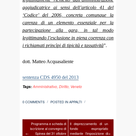
aggiudicatrice ai sensi dell’articolo 41 del
‘Codice’ del 2006, concreta comunque la
carenza di un elemento essenziale per la
partecipazione alla gara, in tal modo
legittimando l’esclusione in piena coerenza con
i richiamati princìpi di tipicità e tassatività
”.
dott. Matteo Acquasaliente
sentenza CDS 4950 del 2013
Amministrativo
,
Diritto
,
Veneto
Tags:
0 COMMENTS
POSTED IN
APPALTI
/
/
Programma e scheda di
Il deprezzamento di un
iscrizione al convegno di
fondo espropriato
←
Spinea del 31 ottobre
mediante l’imposizione di
→