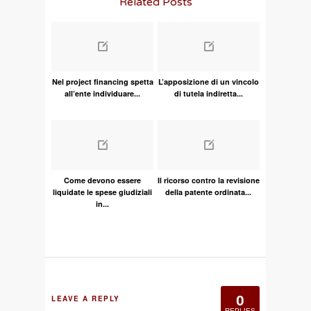
Related Posts
Nel project financing spetta
L’apposizione di un vincolo
all’ente individuare...
di tutela indiretta...
Come devono essere
Il ricorso contro la revisione
liquidate le spese giudiziali
della patente ordinata...
in...
0
LEAVE A REPLY
REPLIES