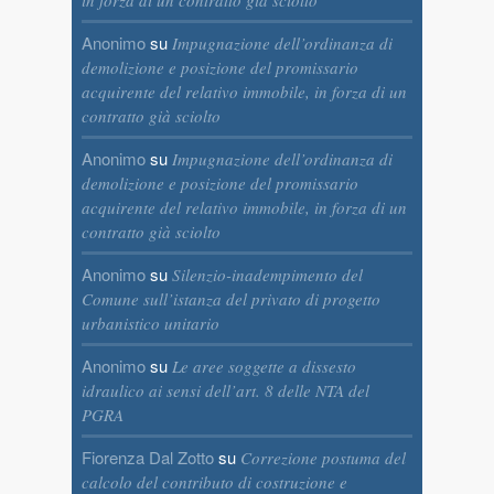
Anonimo
su
Impugnazione dell’ordinanza di
demolizione e posizione del promissario
acquirente del relativo immobile, in forza di un
contratto già sciolto
Anonimo
su
Impugnazione dell’ordinanza di
demolizione e posizione del promissario
acquirente del relativo immobile, in forza di un
contratto già sciolto
Anonimo
su
Silenzio-inadempimento del
Comune sull’istanza del privato di progetto
urbanistico unitario
Anonimo
su
Le aree soggette a dissesto
idraulico ai sensi dell’art. 8 delle NTA del
PGRA
Fiorenza Dal Zotto
su
Correzione postuma del
calcolo del contributo di costruzione e