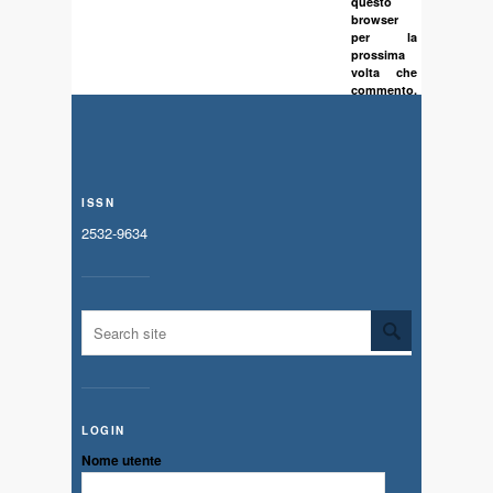
questo
browser
per la
prossima
volta che
commento.
ISSN
2532-9634
LOGIN
Nome utente