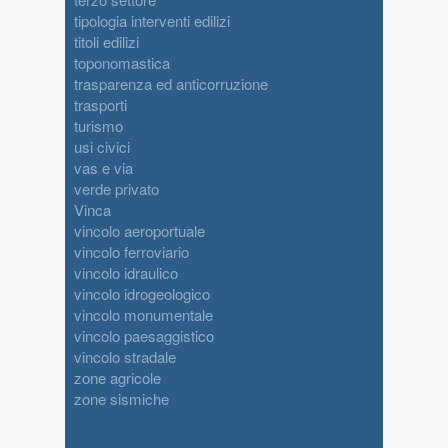
tipologia interventi edilizi
titoli edilizi
toponomastica
trasparenza ed anticorruzione
trasporti
turismo
usi civici
vas e via
verde privato
Vinca
vincolo aeroportuale
vincolo ferroviario
vincolo idraulico
vincolo idrogeologico
vincolo monumentale
vincolo paesaggistico
vincolo stradale
zone agricole
zone sismiche