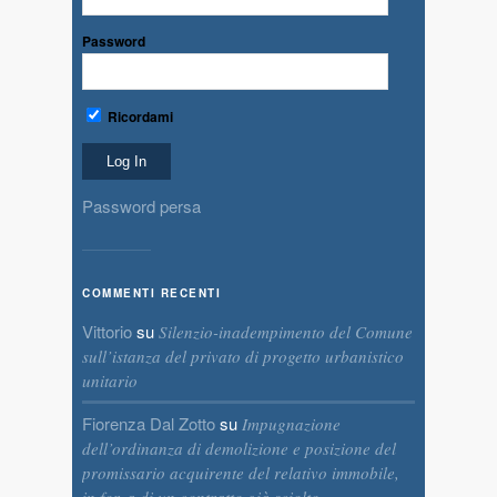
Password
Ricordami
Password persa
COMMENTI RECENTI
Vittorio
su
Silenzio-inadempimento del Comune
sull’istanza del privato di progetto urbanistico
unitario
Fiorenza Dal Zotto
su
Impugnazione
dell’ordinanza di demolizione e posizione del
promissario acquirente del relativo immobile,
in forza di un contratto già sciolto