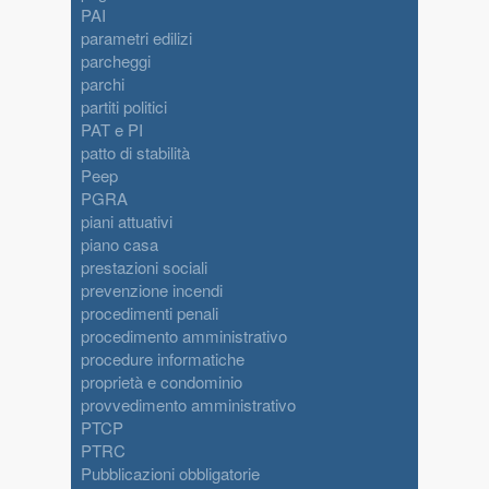
PAI
parametri edilizi
parcheggi
parchi
partiti politici
PAT e PI
patto di stabilità
Peep
PGRA
piani attuativi
piano casa
prestazioni sociali
prevenzione incendi
procedimenti penali
procedimento amministrativo
procedure informatiche
proprietà e condominio
provvedimento amministrativo
PTCP
PTRC
Pubblicazioni obbligatorie