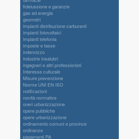
fideiussione e garanzie
gas ed energia
geometri
impianti distribuzione carburanti
impianti fotovoltaici
impianti telefonia
imposte e tasse
indennizzo
industrie insalubri
ingegneri e altri professionisti
Interesse culturale
Misure prevenzione
Norme UNI EN ISO
notificazioni
novità normative
oneri urbanizzazione
opere pubbliche
opere urbanizzazione
ordinamento comuni e province
ordinanze
pagamenti PA