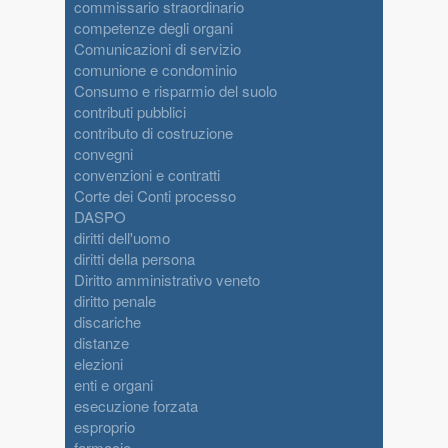
commissario straordinario
competenze degli organi
Comunicazioni di servizio
comunione e condominio
Consumo e risparmio del suolo
contributi pubblici
contributo di costruzione
convegni
convenzioni e contratti
Corte dei Conti processo
DASPO
diritti dell'uomo
diritti della persona
Diritto amministrativo veneto
diritto penale
discariche
distanze
elezioni
enti e organi
esecuzione forzata
esproprio
farmacie