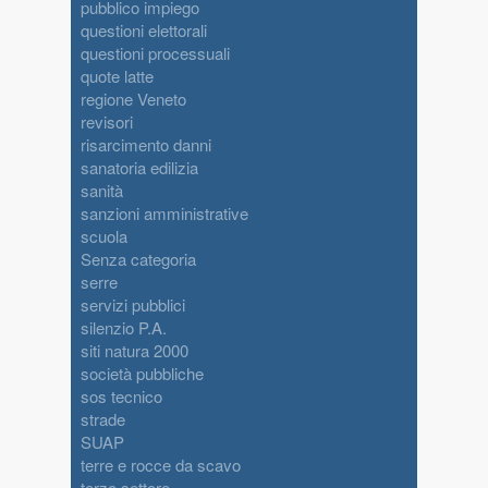
pubblico impiego
questioni elettorali
questioni processuali
quote latte
regione Veneto
revisori
risarcimento danni
sanatoria edilizia
sanità
sanzioni amministrative
scuola
Senza categoria
serre
servizi pubblici
silenzio P.A.
siti natura 2000
società pubbliche
sos tecnico
strade
SUAP
terre e rocce da scavo
terzo settore