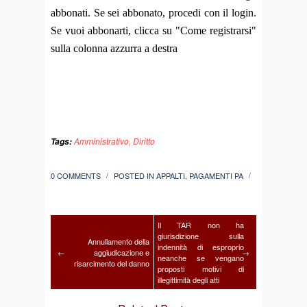
abbonati. Se sei abbonato, procedi con il login.
Se vuoi abbonarti, clicca su "Come registrarsi"
sulla colonna azzurra a destra
Amministrativo
,
Diritto
Tags:
0 COMMENTS
POSTED IN
APPALTI
,
PAGAMENTI PA
/
/
Il TAR non ha
giurisdizione sulla
Annullamento della
indennità di esproprio
←
aggiudicazione e
→
neanche se vengano
risarcimento del danno
proposti motivi di
illegittimità degli atti