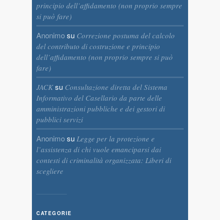
principio dell’affidamento (non proprio sempre
si può fare)
Anonimo
su
Correzione postuma del calcolo
del contributo di costruzione e principio
dell’affidamento (non proprio sempre si può
fare)
su
JACK
Consultazione diretta del Sistema
Informativo del Casellario da parte delle
amministrazioni pubbliche e dei gestori di
pubblici servizi
Anonimo
su
Legge per la protezione e
l’assistenza di chi vuole emanciparsi dai
contesti di criminalità organizzata: Liberi di
scegliere
CATEGORIE