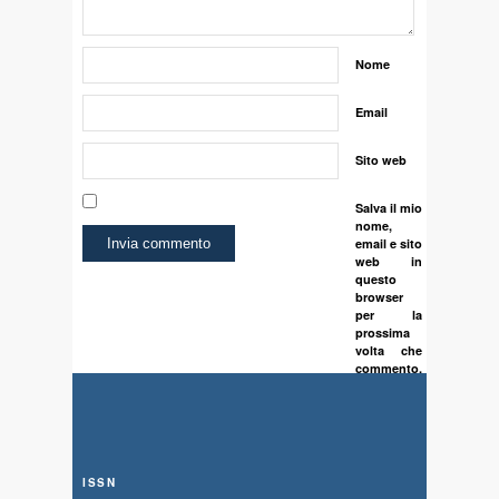
Nome
Email
Sito web
Salva il mio
nome,
email e sito
web in
questo
browser
per la
prossima
volta che
commento.
ISSN