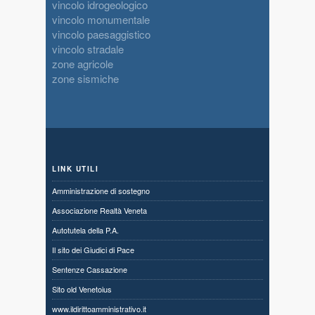
vincolo idrogeologico
vincolo monumentale
vincolo paesaggistico
vincolo stradale
zone agricole
zone sismiche
LINK UTILI
Amministrazione di sostegno
Associazione Realtà Veneta
Autotutela della P.A.
Il sito dei Giudici di Pace
Sentenze Cassazione
Sito old Venetoius
www.ildirittoamministrativo.it