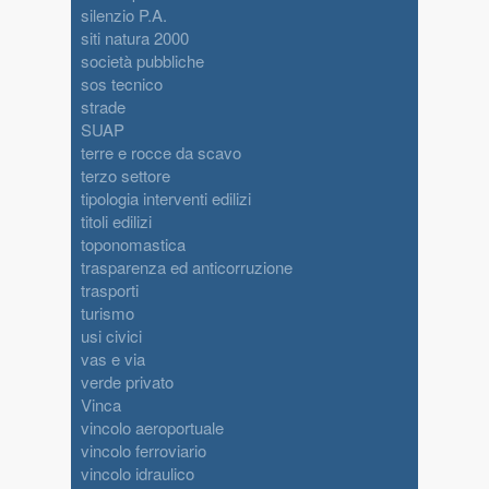
silenzio P.A.
siti natura 2000
società pubbliche
sos tecnico
strade
SUAP
terre e rocce da scavo
terzo settore
tipologia interventi edilizi
titoli edilizi
toponomastica
trasparenza ed anticorruzione
trasporti
turismo
usi civici
vas e via
verde privato
Vinca
vincolo aeroportuale
vincolo ferroviario
vincolo idraulico