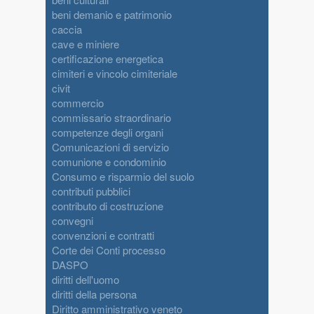
beni demanio e patrimonio
caccia
cave e miniere
certificazione energetica
cimiteri e vincolo cimiteriale
civit
commercio
commissario straordinario
competenze degli organi
Comunicazioni di servizio
comunione e condominio
Consumo e risparmio del suolo
contributi pubblici
contributo di costruzione
convegni
convenzioni e contratti
Corte dei Conti processo
DASPO
diritti dell'uomo
diritti della persona
Diritto amministrativo veneto