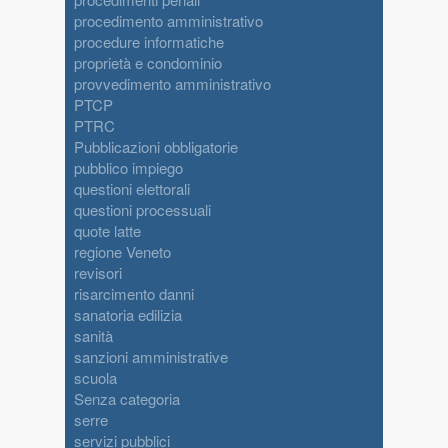
procedimento amministrativo
procedure informatiche
proprietà e condominio
provvedimento amministrativo
PTCP
PTRC
Pubblicazioni obbligatorie
pubblico impiego
questioni elettorali
questioni processuali
quote latte
regione Veneto
revisori
risarcimento danni
sanatoria edilizia
sanità
sanzioni amministrative
scuola
Senza categoria
serre
servizi pubblici