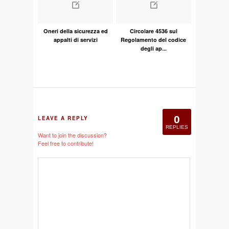
Oneri della sicurezza ed
Circolare 4536 sul
appalti di servizi
Regolamento del codice
degli ap...
0
LEAVE A REPLY
REPLIES
Want to join the discussion?
Feel free to contribute!