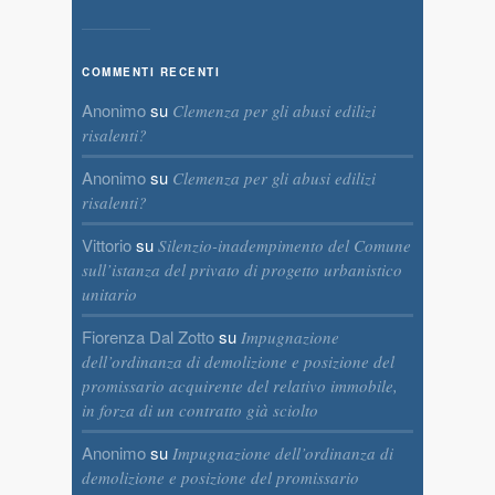
COMMENTI RECENTI
Anonimo
su
Clemenza per gli abusi edilizi
risalenti?
Anonimo
su
Clemenza per gli abusi edilizi
risalenti?
Vittorio
su
Silenzio-inadempimento del Comune
sull’istanza del privato di progetto urbanistico
unitario
Fiorenza Dal Zotto
su
Impugnazione
dell’ordinanza di demolizione e posizione del
promissario acquirente del relativo immobile,
in forza di un contratto già sciolto
Anonimo
su
Impugnazione dell’ordinanza di
demolizione e posizione del promissario