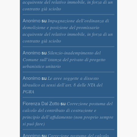
acquirente del relativo immobile, in forza di un
contratto già sciolto
Anonimo
su
Impugnazione dell’ordinanza di
demolizione e posizione del promissario
acquirente del relativo immobile, in forza di un
contratto già sciolto
Anonimo
su
Silenzio-inadempimento del
Comune sull’istanza del privato di progetto
urbanistico unitario
Anonimo
su
Le aree soggette a dissesto
idraulico ai sensi dell’art. 8 delle NTA del
PGRA
Fiorenza Dal Zotto
su
Correzione postuma del
calcolo del contributo di costruzione e
principio dell’affidamento (non proprio sempre
si può fare)
Anonimo
su
Correzione postuma del calcolo