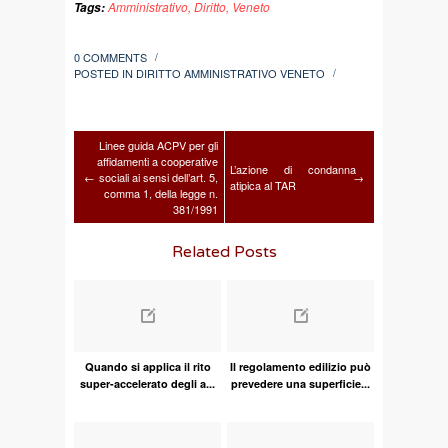
Amministrativo
,
Diritto
,
Veneto
Tags:
0 COMMENTS
/
POSTED IN
DIRITTO AMMINISTRATIVO VENETO
/
Linee guida ACPV per gli
affidamenti a cooperative
L’azione di condanna
←
sociali ai sensi dell’art. 5,
→
atipica al TAR
comma 1, della legge n.
381/1991
Related Posts
Quando si applica il rito
Il regolamento edilizio può
super-accelerato degli a...
prevedere una superficie...