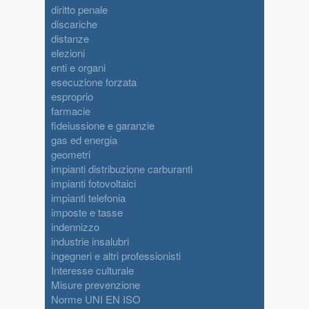
diritto penale
discariche
distanze
elezioni
enti e organi
esecuzione forzata
esproprio
farmacie
fideiussione e garanzie
gas ed energia
geometri
impianti distribuzione carburanti
impianti fotovoltaici
impianti telefonia
imposte e tasse
indennizzo
industrie insalubri
ingegneri e altri professionisti
Interesse culturale
Misure prevenzione
Norme UNI EN ISO