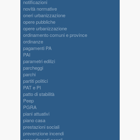
notificazioni
novità normative
oneri urbanizzazione
opere pubbliche
opere urbanizzazione
ordinamento comuni e province
ordinanze
pagamenti PA
PAI
parametri edilizi
parcheggi
parchi
partiti politici
PAT e PI
patto di stabilità
Peep
PGRA
piani attuativi
piano casa
prestazioni sociali
prevenzione incendi
procedimenti penali