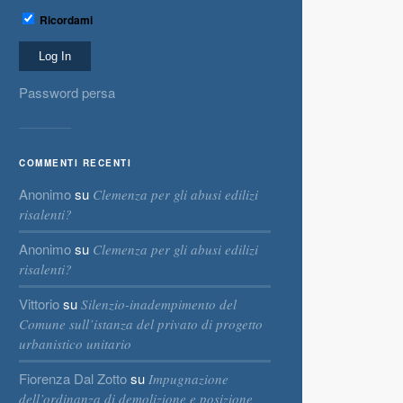
Ricordami
Password persa
COMMENTI RECENTI
Anonimo
su
Clemenza per gli abusi edilizi
risalenti?
Anonimo
su
Clemenza per gli abusi edilizi
risalenti?
Vittorio
su
Silenzio-inadempimento del
Comune sull’istanza del privato di progetto
urbanistico unitario
Fiorenza Dal Zotto
su
Impugnazione
dell’ordinanza di demolizione e posizione