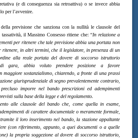
retativa (e di conseguenza sia retroattiva) o se invece abbia
lo per l’avvenire.
 della previsione che sanziona
con la nullità le clausole del
 tassatività, il Massimo Consesso ritiene che: “
In relazione a
lementi per ritenere che tale previsione abbia una portata non
ritenere, in altri termini, che il legislatore, in presenza di un
rdine alla reale portata del dovere di soccorso istruttorio
 di gara, abbia voluto prendere posizione a favore
un maggiore sostanzialismo, chiarendo, a fronte di una prassi
tazione giurisprudenziale di segno prevalentemente contrario,
è precluso imporre nel bando prescrizioni ed adempimenti
previsti sulla base della legge e del regolamento.
imento alle clausole del bando che, come quella in esame,
 adempimenti di carattere documentale o meramente formale,
ramite il loro inserimento nel bando, la stazione appaltante
udere (con riferimento, appunto, a quei documenti o a quelle
ne) la propria soggezione al dovere di soccorso istruttorio,