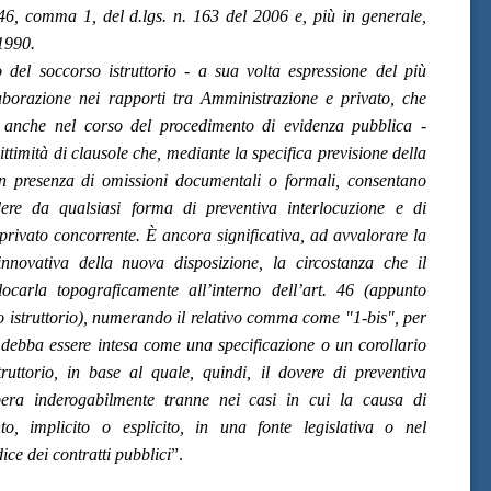
 46, comma 1, del d.lgs. n. 163 del 2006 e, più in generale,
 1990.
 del soccorso istruttorio - a sua volta espressione del più
laborazione nei rapporti tra Amministrazione e privato, che
e anche nel corso del procedimento di evidenza pubblica -
ittimità di clausole che, mediante la specifica previsione della
in presenza di omissioni documentali o formali, consentano
dere da qualsiasi forma di preventiva interlocuzione e di
privato concorrente. È ancora significativa, ad avvalorare la
innovativa della nuova disposizione, la circostanza che il
locarla topograficamente all’interno dell’art. 46 (appunto
o istruttorio), numerando il relativo comma come "1-bis", per
 debba essere intesa come una specificazione o un corollario
ruttorio, in base al quale, quindi, il dovere di preventiva
opera inderogabilmente tranne nei casi in cui la causa di
o, implicito o esplicito, in una fonte legislativa o nel
ice dei contratti pubblici
”.