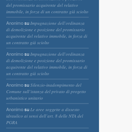
del promissario acquirente del relativo
immobile, in forza di un contratto già sciolto
Anonimo
su
Impugnazione dell’ordinanza
di demolizione e posizione del promissario
acquirente del relativo immobile, in forza di
un contratto già sciolto
Anonimo
su
Impugnazione dell’ordinanza
di demolizione e posizione del promissario
acquirente del relativo immobile, in forza di
un contratto già sciolto
Anonimo
su
Silenzio-inadempimento del
Comune sull’istanza del privato di progetto
urbanistico unitario
Anonimo
su
Le aree soggette a dissesto
idraulico ai sensi dell’art. 8 delle NTA del
PGRA