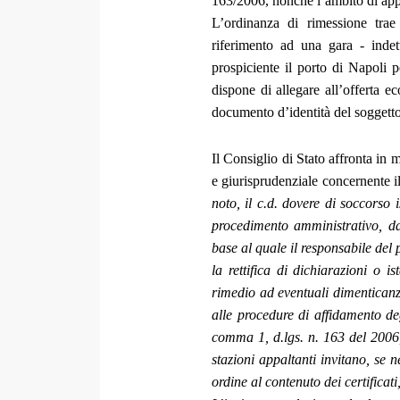
163/2006, nonché l’ambito di appli
L’ordinanza di rimessione tra
riferimento ad una gara - inde
prospiciente il porto di Napoli p
dispone di allegare all’offerta e
documento d’identità del soggetto 
Il Consiglio di Stato affronta in
e giurisprudenziale concernente il
noto, il c.d. dovere di soccorso i
procedimento amministrativo, dal
base al quale il responsabile del 
la rettifica di dichiarazioni o i
rimedio ad eventuali dimenticanze
alle procedure di affidamento degl
comma 1, d.lgs. n. 163 del 2006, 
stazioni appaltanti invitano, se 
ordine al contenuto dei certificat