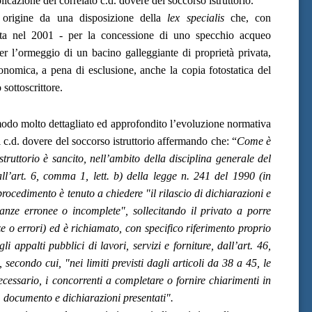
cazione del correlato c.d. dovere del soccorso istruttorio.
e origine da una disposizione della
lex specialis
che, con
tta nel 2001 - per la concessione di uno specchio acqueo
er l’ormeggio di un bacino galleggiante di proprietà privata,
conomica, a pena di esclusione, anche la copia fotostatica del
sottoscrittore.
 modo molto dettagliato ed approfondito l’evoluzione normativa
 c.d. dovere del soccorso istruttorio affermando che: “
Come è
struttorio è sancito, nell’ambito della disciplina generale del
l’art. 6, comma 1, lett. b) della legge n. 241 del 1990 (in
procedimento è tenuto a chiedere "il rilascio di dichiarazioni e
stanze erronee o incomplete", sollecitando il privato a porre
 o errori) ed è richiamato, con specifico riferimento proprio
i appalti pubblici di lavori, servizi e forniture, dall’art. 46,
secondo cui, "nei limiti previsti dagli articoli da 38 a 45, le
necessario, i concorrenti a completare o fornire chiarimenti in
i, documento e dichiarazioni presentati".