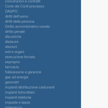
convenzioni e contratti
Corte dei Conti processo
DASPO
diritti dell'uomo
diritti della persona
Diritto amministrativo veneto
diritto penale
discariche
distanze
elezioni
enti e organi
esecuzione forzata
esproprio
farmacie
fideiussione e garanzie
gas ed energia
geometri
impianti distribuzione carburanti
impianti fotovoltaici
impianti telefonia
imposte e tasse
indennizzo