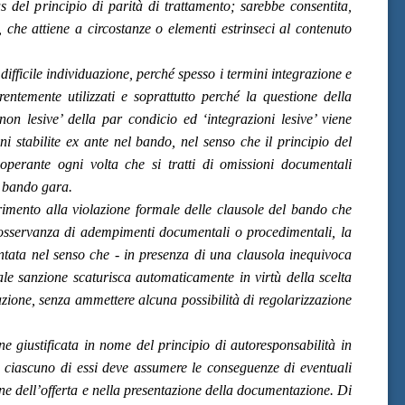
us del principio di parità di trattamento; sarebbe consentita,
 che attiene a circostanze o elementi estrinseci al contenuto
 difficile individuazione, perché spesso i termini integrazione e
rentemente utilizzati e soprattutto perché la questione della
 non lesive’ della par condicio ed ‘integrazioni lesive’ viene
oni stabilite ex ante nel bando, nel senso che il principio del
inoperante ogni volta che si tratti di omissioni documentali
l bando gara.
erimento alla violazione formale delle clausole del bando che
nosservanza di adempimenti documentali o procedimentali, la
ntata nel senso che - in presenza di una clausola inequivoca
ale sanzione scaturisca automaticamente in virtù della scelta
ione, senza ammettere alcuna possibilità di regolarizzazione
ne giustificata in nome del principio di autoresponsabilità in
e ciascuno di essi deve assumere le conseguenze di eventuali
e dell’offerta e nella presentazione della documentazione. Di