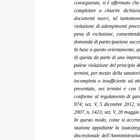
conseguenza, si è affermato che 
completare o chiarire dichiar
documenti nuovi, né tantomeno
violazione di adempimenti proced
pena di esclusione, consentendo
domanda di partecipazione succes
In base a questo orientamento, qu
di questa da parte di una impresa
palese violazione del principio d
termini, per mezzo della sanator
incompleta o insufficiente ad at
presentato, nei termini e con l
conforme al regolamento di gara (
974; sez. V, 5 dicembre 2012, n
2007, n. 1423; sez. V, 20 maggio
In questo modo, come si accennav
stazione appaltante la (auto)reg
discrezionale dell’Amministrazio