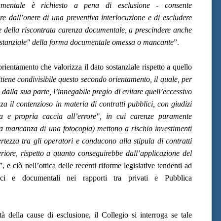
entale è richiesto a pena di esclusione - consente
re dall’onere di una preventiva interlocuzione e di escludere
se della riscontrata carenza documentale, a prescindere anche
sostanziale" della forma documentale omessa o mancante
”.
’orientamento che valorizza il dato sostanziale rispetto a quello
ritiene condivisibile questo secondo orientamento, il quale, per
 dalla sua parte, l’innegabile pregio di evitare quell’eccessivo
za il contenzioso in materia di contratti pubblici, con giudizi
a e propria caccia all’errore", in cui carenze puramente
a mancanza di una fotocopia) mettono a rischio investimenti
tezza tra gli operatori e conducono alla stipula di contratti
eriore, rispetto a quanto conseguirebbe dall’applicazione del
”, e ciò nell’ottica delle recenti riforme legislative tendenti ad
tici e documentali nei rapporti tra privati e Pubblica
à della cause di esclusione, il Collegio si interroga se tale