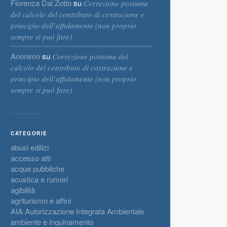
Fiorenza Dal Zotto
su
Correzione postuma
del calcolo del contributo di costruzione e
principio dell’affidamento (non proprio
sempre si può fare)
Anonimo
su
Correzione postuma del
calcolo del contributo di costruzione e
principio dell’affidamento (non proprio
sempre si può fare)
CATEGORIE
abusi edilizi
accesso atti
acque pubbliche
acustica e rumori
agibilità
agriturismo e affini
AIA Autorizzazione Integrata Ambientale
ambiente e inquinamento