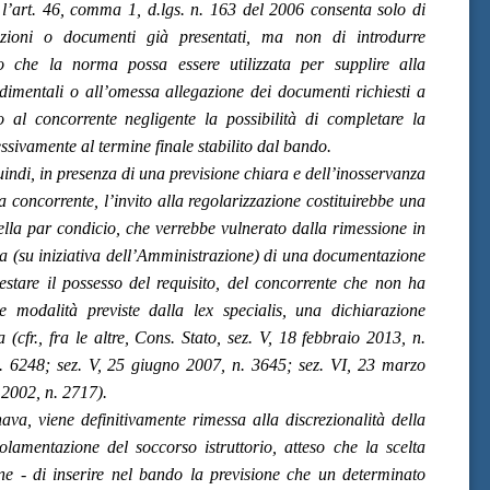
l’art. 46, comma 1, d.lgs. n. 163 del 2006 consenta solo di
azioni o documenti già presentati, ma non di introdurre
 che la norma possa essere utilizzata per supplire alla
imentali o all’omessa allegazione dei documenti richiesti a
 al concorrente negligente la possibilità di completare la
sivamente al termine finale stabilito dal bando.
indi, in presenza di una previsione chiara e dell’inosservanza
 concorrente, l’invito alla regolarizzazione costituirebbe una
ella par condicio, che verrebbe vulnerato dalla rimessione in
ia (su iniziativa dell’Amministrazione) di una documentazione
testare il possesso del requisito, del concorrente che non ha
e modalità previste dalla lex specialis, una dichiarazione
cfr., fra le altre, Cons. Stato, sez. V, 18 febbraio 2013, n.
. 6248; sez. V, 25 giugno 2007, n. 3645; sez. VI, 23 marzo
 2002, n. 2717).
a, viene definitivamente rimessa alla discrezionalità della
olamentazione del soccorso istruttorio, atteso che la scelta
ne - di inserire nel bando la previsione che un determinato