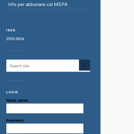
Info per abbonarsi col MEPA
ISSN
2532-9634
LOGIN
Nome utente
Password