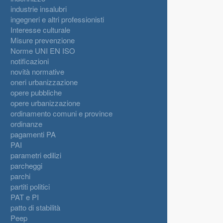
industrie insalubri
ingegneri e altri professionisti
Interesse culturale
Misure prevenzione
Norme UNI EN ISO
notificazioni
novità normative
oneri urbanizzazione
opere pubbliche
opere urbanizzazione
ordinamento comuni e province
ordinanze
pagamenti PA
PAI
parametri edilizi
parcheggi
parchi
partiti politici
PAT e PI
patto di stabilità
Peep