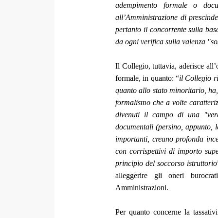
adempimento formale o docum
all’Amministrazione di prescinde
pertanto il concorrente sulla ba
da ogni verifica sulla valenza "
Il Collegio, tuttavia, aderisce all
formale, in quanto: “
il Collegio 
quanto allo stato minoritario, ha,
formalismo che a volte caratteriz
divenuti il campo di una "ver
documentali (persino, appunto, l
importanti, creano profonda incer
con corrispettivi di importo sup
principio del soccorso istruttorio
alleggerire gli oneri burocra
Amministrazioni.
Per quanto concerne la tassativit