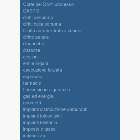
Corte dei Conti processo
DASPO
diritti dell'uomo
diritti della persona
Diritto amministrativo veneto
diritto penale
discariche
distanze
elezioni
enti e organi
esecuzione forzata
esproprio
farmacie
fideiussione e garanzie
gas ed energia
geometri
impianti distribuzione carburanti
impianti fotovoltaici
impianti telefonia
imposte e tasse
indennizzo