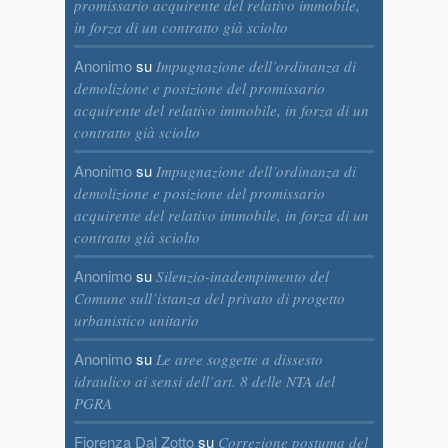
promissario acquirente del relativo immobile,
in forza di un contratto già sciolto
Anonimo
su
Impugnazione dell’ordinanza di
demolizione e posizione del promissario
acquirente del relativo immobile, in forza di un
contratto già sciolto
Anonimo
su
Impugnazione dell’ordinanza di
demolizione e posizione del promissario
acquirente del relativo immobile, in forza di un
contratto già sciolto
Anonimo
su
Silenzio-inadempimento del
Comune sull’istanza del privato di progetto
urbanistico unitario
Anonimo
su
Le aree soggette a dissesto
idraulico ai sensi dell’art. 8 delle NTA del
PGRA
Fiorenza Dal Zotto
su
Correzione postuma del