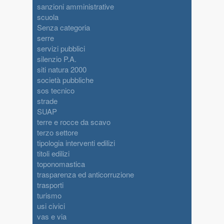
sanzioni amministrative
scuola
Senza categoria
serre
servizi pubblici
silenzio P.A.
siti natura 2000
società pubbliche
sos tecnico
strade
SUAP
terre e rocce da scavo
terzo settore
tipologia interventi edilizi
titoli edilizi
toponomastica
trasparenza ed anticorruzione
trasporti
turismo
usi civici
vas e via