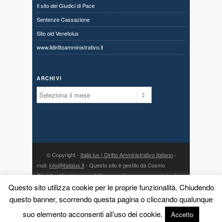
Il sito dei Giudici di Pace
Sentenze Cassazione
Sito old Venetoius
www.ildirittoamministrativo.it
ARCHIVI
Archivi
© Copyright -
Italia ius | Diritto Amministrativo Italiano
-
mail:
info@italiaius.it
- Questo sito è gestito da Cosmo
Giuridico Veneto s.a.s. di Marangon Ivonne, con sede in via
Centro 80, fraz. Priabona 36030 Monte di Malo (VI) - P. IVA
Questo sito utilizza cookie per le proprie funzionalità. Chiudendo
03775960242 - PEC:
cosmogiuridicoveneto@legalmail.it
- la
questo banner, scorrendo questa pagina o cliccando qualunque
direzione scientifica è affidata all’avv. Dario Meneguzzo, con
suo elemento acconsenti all’uso dei cookie.
Accetto
studio in Malo (VI), via Gorizia 18 - telefono: 0445 580558 -