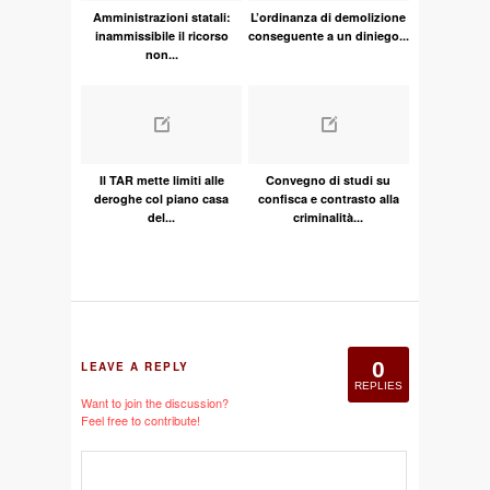
Amministrazioni statali:
L’ordinanza di demolizione
inammissibile il ricorso
conseguente a un diniego...
non...
Il TAR mette limiti alle
Convegno di studi su
deroghe col piano casa
confisca e contrasto alla
del...
criminalità...
0
LEAVE A REPLY
REPLIES
Want to join the discussion?
Feel free to contribute!