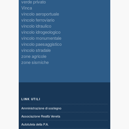
verde privato
Vinca
vincolo aeroportuale
vincolo ferroviario
vincolo idraulico
vincolo idrogeologico
vincolo monumentale
vincolo paesaggistico
vincolo stradale
zone agricole
zone sismiche
LINK UTILI
Amministrazione di sostegno
Associazione Realtà Veneta
Autotutela della P.A.