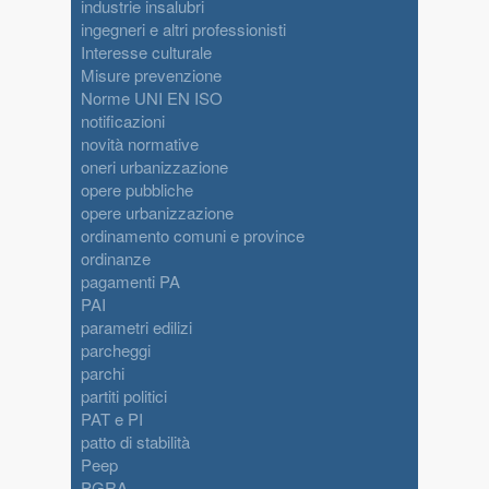
industrie insalubri
ingegneri e altri professionisti
Interesse culturale
Misure prevenzione
Norme UNI EN ISO
notificazioni
novità normative
oneri urbanizzazione
opere pubbliche
opere urbanizzazione
ordinamento comuni e province
ordinanze
pagamenti PA
PAI
parametri edilizi
parcheggi
parchi
partiti politici
PAT e PI
patto di stabilità
Peep
PGRA