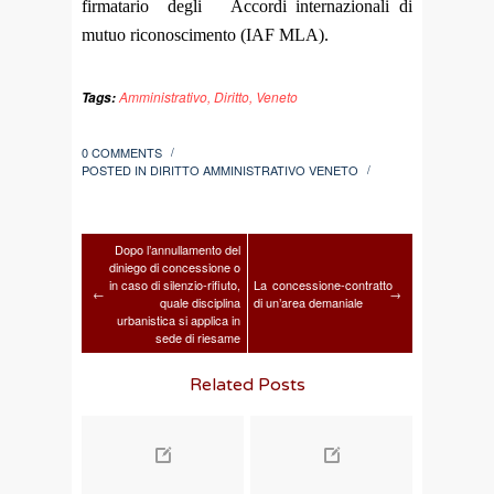
firmatario degli Accordi internazionali di
mutuo riconoscimento (IAF MLA).
Amministrativo
,
Diritto
,
Veneto
Tags:
0 COMMENTS
/
POSTED IN
DIRITTO AMMINISTRATIVO VENETO
/
Dopo l’annullamento del
diniego di concessione o
in caso di silenzio-rifiuto,
La concessione-contratto
←
→
quale disciplina
di un’area demaniale
urbanistica si applica in
sede di riesame
Related Posts