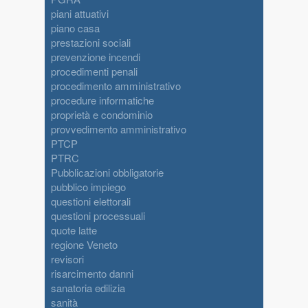
piani attuativi
piano casa
prestazioni sociali
prevenzione incendi
procedimenti penali
procedimento amministrativo
procedure informatiche
proprietà e condominio
provvedimento amministrativo
PTCP
PTRC
Pubblicazioni obbligatorie
pubblico impiego
questioni elettorali
questioni processuali
quote latte
regione Veneto
revisori
risarcimento danni
sanatoria edilizia
sanità