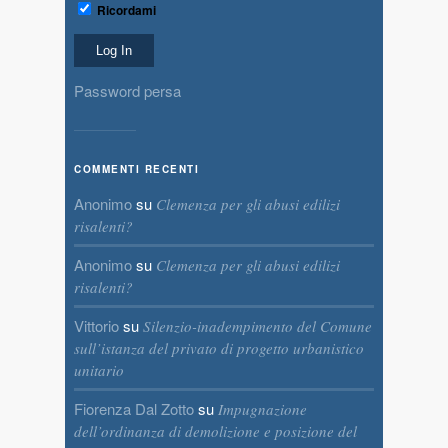
Ricordami
Password persa
COMMENTI RECENTI
Anonimo
su
Clemenza per gli abusi edilizi
risalenti?
Anonimo
su
Clemenza per gli abusi edilizi
risalenti?
Vittorio
su
Silenzio-inadempimento del Comune
sull’istanza del privato di progetto urbanistico
unitario
Fiorenza Dal Zotto
su
Impugnazione
dell’ordinanza di demolizione e posizione del