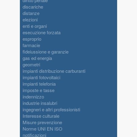
diritto penale
discariche
distanze
elezioni
enti e organi
esecuzione forzata
esproprio
farmacie
fideiussione e garanzie
gas ed energia
geometri
impianti distribuzione carburanti
impianti fotovoltaici
impianti telefonia
imposte e tasse
indennizzo
industrie insalubri
ingegneri e altri professionisti
Interesse culturale
Misure prevenzione
Norme UNI EN ISO
notificazioni