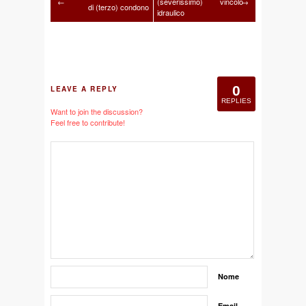
←
(severissimo) vincolo
→
di (terzo) condono
idraulico
0
LEAVE A REPLY
REPLIES
Want to join the discussion?
Feel free to contribute!
Nome
Email