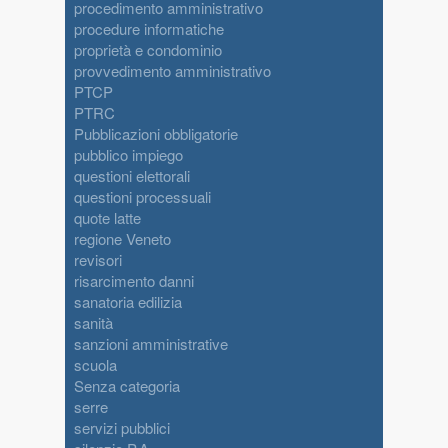
procedimento amministrativo
procedure informatiche
proprietà e condominio
provvedimento amministrativo
PTCP
PTRC
Pubblicazioni obbligatorie
pubblico impiego
questioni elettorali
questioni processuali
quote latte
regione Veneto
revisori
risarcimento danni
sanatoria edilizia
sanità
sanzioni amministrative
scuola
Senza categoria
serre
servizi pubblici