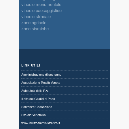
vincolo monumentale
vincolo paesaggistico
vincolo stradale
zone agricole
zone sismiche
LINK UTILI
Amministrazione di sostegno
Associazione Realtà Veneta
Autotutela della P.A.
Il sito dei Giudici di Pace
Sentenze Cassazione
Sito old Venetoius
www.ildirittoamministrativo.it