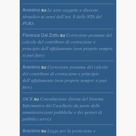
Anonimo
su
Le aree soggette a dissesto
idraulico ai sensi dell’art. 8 delle NTA del
PGRA
Fiorenza Dal Zotto
su
Correzione postuma del
calcolo del contributo di costruzione e
principio dell’affidamento (non proprio sempre
si può fare)
Anonimo
su
Correzione postuma del calcolo
del contributo di costruzione e principio
dell’affidamento (non proprio sempre si può
fare)
su
JACK
Consultazione diretta del Sistema
Informativo del Casellario da parte delle
amministrazioni pubbliche e dei gestori di
pubblici servizi
Anonimo
su
Legge per la protezione e