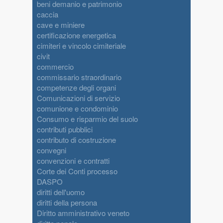
beni demanio e patrimonio
caccia
cave e miniere
certificazione energetica
cimiteri e vincolo cimiteriale
civit
commercio
commissario straordinario
competenze degli organi
Comunicazioni di servizio
comunione e condominio
Consumo e risparmio del suolo
contributi pubblici
contributo di costruzione
convegni
convenzioni e contratti
Corte dei Conti processo
DASPO
diritti dell'uomo
diritti della persona
Diritto amministrativo veneto