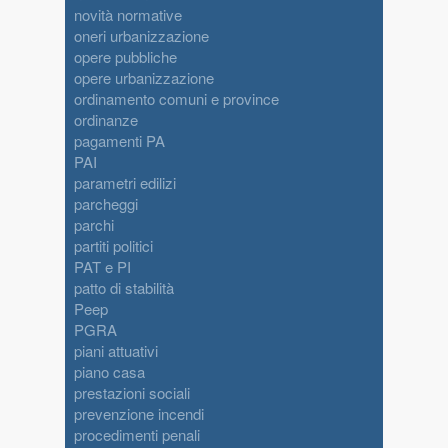
novità normative
oneri urbanizzazione
opere pubbliche
opere urbanizzazione
ordinamento comuni e province
ordinanze
pagamenti PA
PAI
parametri edilizi
parcheggi
parchi
partiti politici
PAT e PI
patto di stabilità
Peep
PGRA
piani attuativi
piano casa
prestazioni sociali
prevenzione incendi
procedimenti penali