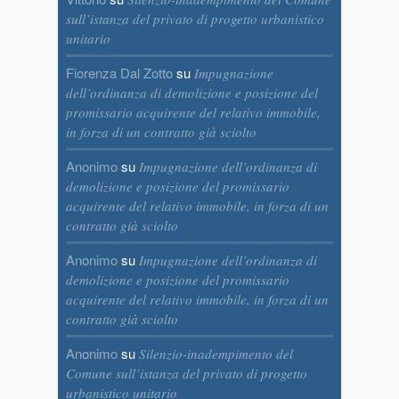
sull’istanza del privato di progetto urbanistico
unitario
Fiorenza Dal Zotto
su
Impugnazione
dell’ordinanza di demolizione e posizione del
promissario acquirente del relativo immobile,
in forza di un contratto già sciolto
Anonimo
su
Impugnazione dell’ordinanza di
demolizione e posizione del promissario
acquirente del relativo immobile, in forza di un
contratto già sciolto
Anonimo
su
Impugnazione dell’ordinanza di
demolizione e posizione del promissario
acquirente del relativo immobile, in forza di un
contratto già sciolto
Anonimo
su
Silenzio-inadempimento del
Comune sull’istanza del privato di progetto
urbanistico unitario