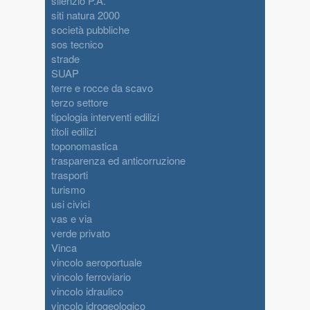
silenzio P.A.
siti natura 2000
società pubbliche
sos tecnico
strade
SUAP
terre e rocce da scavo
terzo settore
tipologia interventi edilizi
titoli edilizi
toponomastica
trasparenza ed anticorruzione
trasporti
turismo
usi civici
vas e via
verde privato
Vinca
vincolo aeroportuale
vincolo ferroviario
vincolo idraulico
vincolo idrogeologico