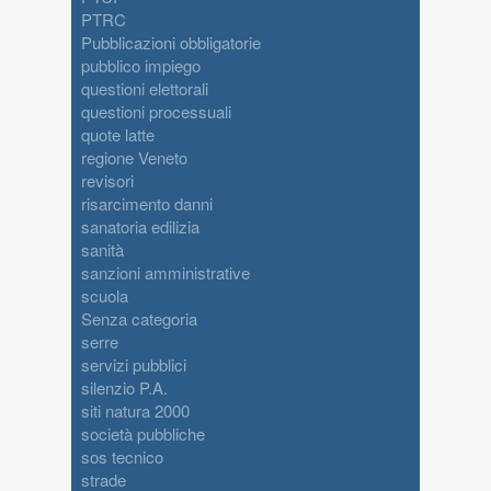
PTRC
Pubblicazioni obbligatorie
pubblico impiego
questioni elettorali
questioni processuali
quote latte
regione Veneto
revisori
risarcimento danni
sanatoria edilizia
sanità
sanzioni amministrative
scuola
Senza categoria
serre
servizi pubblici
silenzio P.A.
siti natura 2000
società pubbliche
sos tecnico
strade