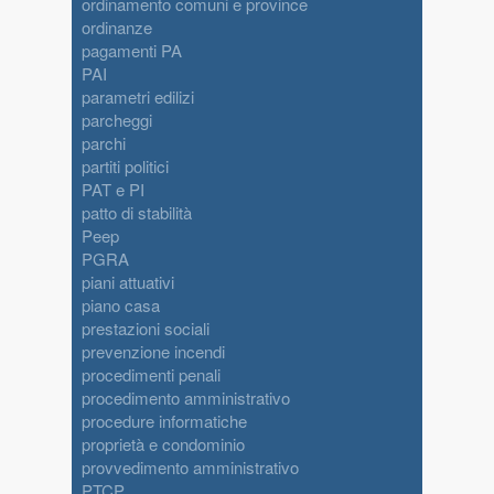
ordinamento comuni e province
ordinanze
pagamenti PA
PAI
parametri edilizi
parcheggi
parchi
partiti politici
PAT e PI
patto di stabilità
Peep
PGRA
piani attuativi
piano casa
prestazioni sociali
prevenzione incendi
procedimenti penali
procedimento amministrativo
procedure informatiche
proprietà e condominio
provvedimento amministrativo
PTCP