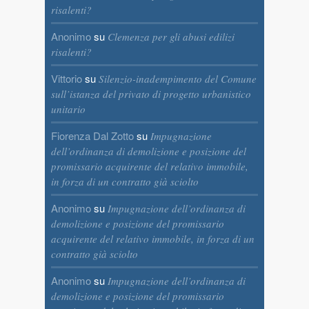
risalenti?
Anonimo
su
Clemenza per gli abusi edilizi
risalenti?
Vittorio
su
Silenzio-inadempimento del Comune
sull’istanza del privato di progetto urbanistico
unitario
Fiorenza Dal Zotto
su
Impugnazione
dell’ordinanza di demolizione e posizione del
promissario acquirente del relativo immobile,
in forza di un contratto già sciolto
Anonimo
su
Impugnazione dell’ordinanza di
demolizione e posizione del promissario
acquirente del relativo immobile, in forza di un
contratto già sciolto
Anonimo
su
Impugnazione dell’ordinanza di
demolizione e posizione del promissario