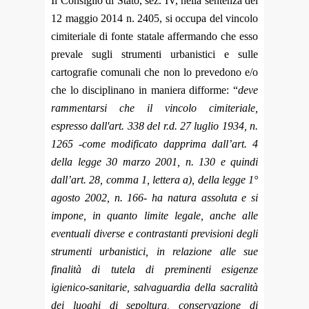
Il Consiglio di Stato, sez. IV, nella sentenza del
12 maggio 2014 n. 2405, si occupa del vincolo
cimiteriale di fonte statale affermando che esso
prevale sugli strumenti urbanistici e sulle
cartografie comunali che non lo prevedono e/o
che lo disciplinano in maniera difforme: “
deve
rammentarsi che il vincolo cimiteriale,
espresso dall'art. 338 del r.d. 27 luglio 1934, n.
1265 -come modificato dapprima dall’art. 4
della legge 30 marzo 2001, n. 130 e quindi
dall’art. 28, comma 1, lettera a), della legge 1°
agosto 2002, n. 166- ha natura assoluta e si
impone, in quanto limite legale, anche alle
eventuali dive
rse e contrastanti previsioni degli
strumenti urbanistici, in relazione alle sue
finalità di tutela di preminenti esigenze
igienico-sanitarie, salvaguardia della sacralità
dei luoghi di sepoltura, conservazione di