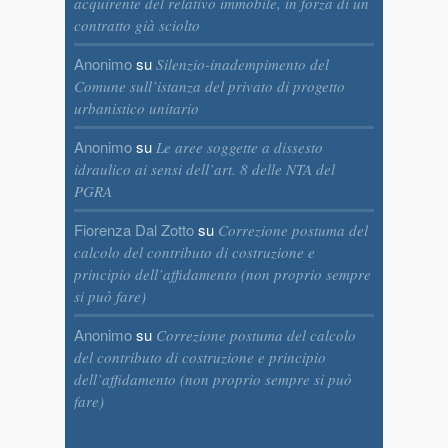
acquirente del relativo immobile, in forza di un
contratto già sciolto
Anonimo
su
Silenzio-inadempimento del
Comune sull’istanza del privato di progetto
urbanistico unitario
Anonimo
su
Le aree soggette a dissesto
idraulico ai sensi dell’art. 8 delle NTA del
PGRA
Fiorenza Dal Zotto
su
Correzione postuma del
calcolo del contributo di costruzione e
principio dell’affidamento (non proprio sempre
si può fare)
Anonimo
su
Correzione postuma del calcolo
del contributo di costruzione e principio
dell’affidamento (non proprio sempre si può
fare)