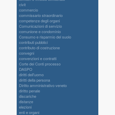
civit
commercio
commissario straordinario
competenze degli organi
Comunicazioni di servizio
comunione e condominio
Consumo e risparmio del suolo
contributi pubblici
contributo di costruzione
convegni
convenzioni e contratti
Corte dei Conti processo
DASPO
diritti dell'uomo
diritti della persona
Diritto amministrativo veneto
diritto penale
discariche
distanze
elezioni
enti e organi