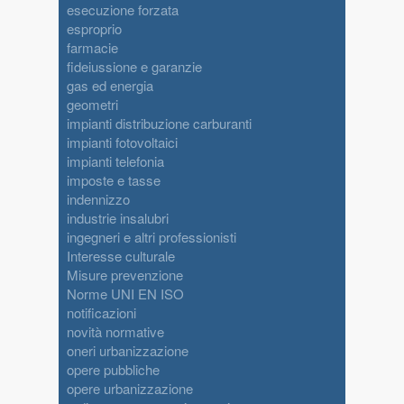
esecuzione forzata
esproprio
farmacie
fideiussione e garanzie
gas ed energia
geometri
impianti distribuzione carburanti
impianti fotovoltaici
impianti telefonia
imposte e tasse
indennizzo
industrie insalubri
ingegneri e altri professionisti
Interesse culturale
Misure prevenzione
Norme UNI EN ISO
notificazioni
novità normative
oneri urbanizzazione
opere pubbliche
opere urbanizzazione