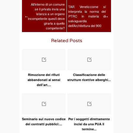
All’interno di un comune
TAR Veneto:come si
se il privato invia una
interpreta la norma del
istanza a un organo
←
PTRC in materia di
→
incompetente questi deve
salvaguardia
girarla a quello
dell’Architettura del 900
competente?
Related Posts
Rimozione dei rifiuti
Classificazione delle
abbandonati ai sensi
strutture ricettive alberghi...
dell’art....
Seminario sul nuovo codice
Per i soggetti direttamente
dei contratti pubblici:...
incisi da una PUA il
termine...