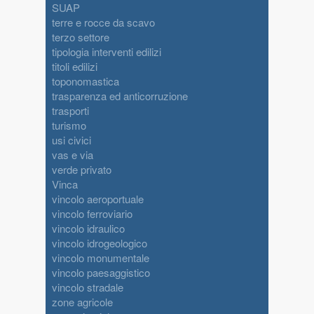
SUAP
terre e rocce da scavo
terzo settore
tipologia interventi edilizi
titoli edilizi
toponomastica
trasparenza ed anticorruzione
trasporti
turismo
usi civici
vas e via
verde privato
Vinca
vincolo aeroportuale
vincolo ferroviario
vincolo idraulico
vincolo idrogeologico
vincolo monumentale
vincolo paesaggistico
vincolo stradale
zone agricole