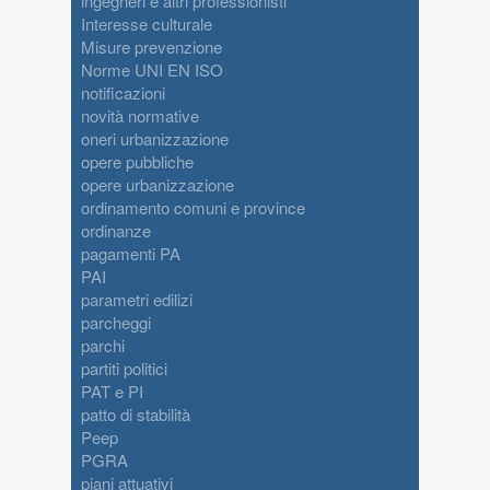
ingegneri e altri professionisti
Interesse culturale
Misure prevenzione
Norme UNI EN ISO
notificazioni
novità normative
oneri urbanizzazione
opere pubbliche
opere urbanizzazione
ordinamento comuni e province
ordinanze
pagamenti PA
PAI
parametri edilizi
parcheggi
parchi
partiti politici
PAT e PI
patto di stabilità
Peep
PGRA
piani attuativi