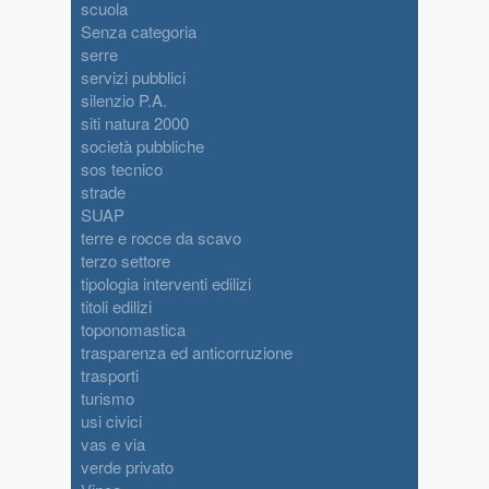
scuola
Senza categoria
serre
servizi pubblici
silenzio P.A.
siti natura 2000
società pubbliche
sos tecnico
strade
SUAP
terre e rocce da scavo
terzo settore
tipologia interventi edilizi
titoli edilizi
toponomastica
trasparenza ed anticorruzione
trasporti
turismo
usi civici
vas e via
verde privato