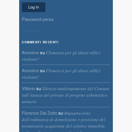
Password persa
COMMENTI RECENTI
Anonimo
su
Clemenza per gli abusi edilizi
risalenti?
Anonimo
su
Clemenza per gli abusi edilizi
risalenti?
Vittorio
su
Silenzio-inadempimento del Comune
sull’istanza del privato di progetto urbanistico
unitario
Fiorenza Dal Zotto
su
Impugnazione
dell’ordinanza di demolizione e posizione del
promissario acquirente del relativo immobile,