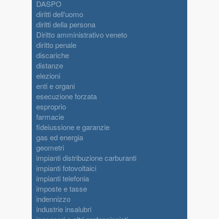
DASPO
diritti dell'uomo
diritti della persona
Diritto amministrativo veneto
diritto penale
discariche
distanze
elezioni
enti e organi
esecuzione forzata
esproprio
farmacie
fideiussione e garanzie
gas ed energia
geometri
impianti distribuzione carburanti
impianti fotovoltaici
impianti telefonia
imposte e tasse
indennizzo
industrie insalubri