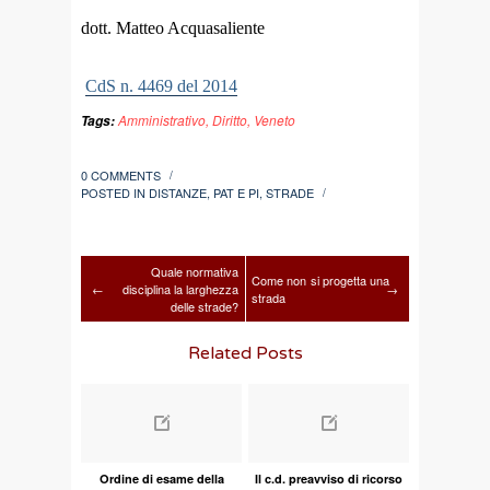
dott. Matteo Acquasaliente
CdS n. 4469 del 2014
Amministrativo
,
Diritto
,
Veneto
Tags:
0 COMMENTS
/
POSTED IN
DISTANZE
,
PAT E PI
,
STRADE
/
Quale normativa
Come non si progetta una
←
disciplina la larghezza
→
strada
delle strade?
Related Posts
Ordine di esame della
Il c.d. preavviso di ricorso