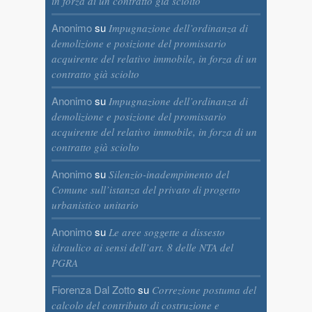
in forza di un contratto già sciolto
Anonimo
su
Impugnazione dell’ordinanza di
demolizione e posizione del promissario
acquirente del relativo immobile, in forza di un
contratto già sciolto
Anonimo
su
Impugnazione dell’ordinanza di
demolizione e posizione del promissario
acquirente del relativo immobile, in forza di un
contratto già sciolto
Anonimo
su
Silenzio-inadempimento del
Comune sull’istanza del privato di progetto
urbanistico unitario
Anonimo
su
Le aree soggette a dissesto
idraulico ai sensi dell’art. 8 delle NTA del
PGRA
Fiorenza Dal Zotto
su
Correzione postuma del
calcolo del contributo di costruzione e