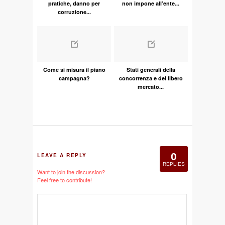
pratiche, danno per
non impone all’ente...
corruzione...
Come si misura il piano
Stati generali della
campagna?
concorrenza e del libero
mercato...
0
LEAVE A REPLY
REPLIES
Want to join the discussion?
Feel free to contribute!