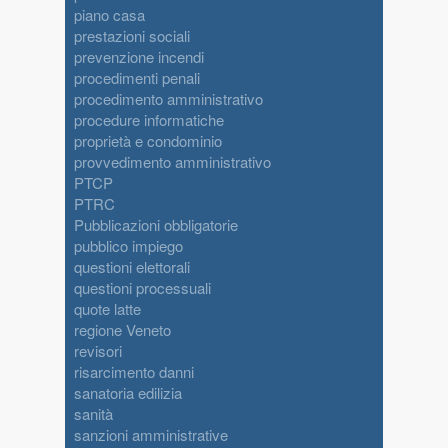
piano casa
prestazioni sociali
prevenzione incendi
procedimenti penali
procedimento amministrativo
procedure informatiche
proprietà e condominio
provvedimento amministrativo
PTCP
PTRC
Pubblicazioni obbligatorie
pubblico impiego
questioni elettorali
questioni processuali
quote latte
regione Veneto
revisori
risarcimento danni
sanatoria edilizia
sanità
sanzioni amministrative