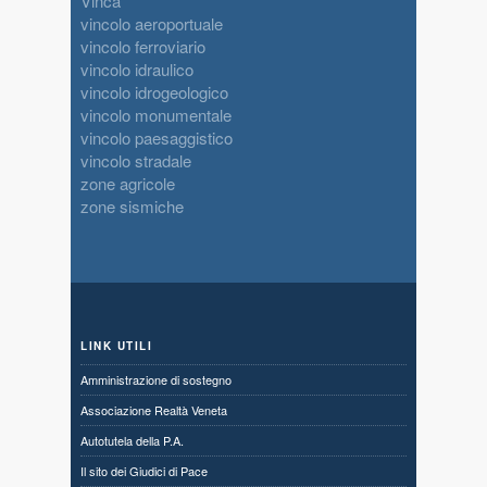
Vinca
vincolo aeroportuale
vincolo ferroviario
vincolo idraulico
vincolo idrogeologico
vincolo monumentale
vincolo paesaggistico
vincolo stradale
zone agricole
zone sismiche
LINK UTILI
Amministrazione di sostegno
Associazione Realtà Veneta
Autotutela della P.A.
Il sito dei Giudici di Pace