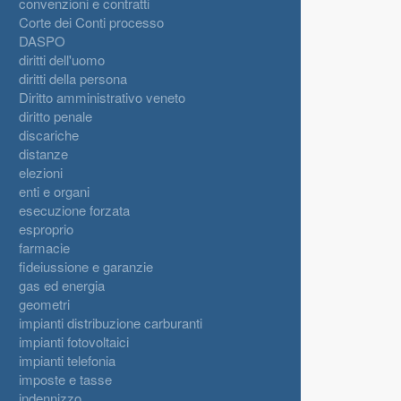
convenzioni e contratti
Corte dei Conti processo
DASPO
diritti dell'uomo
diritti della persona
Diritto amministrativo veneto
diritto penale
discariche
distanze
elezioni
enti e organi
esecuzione forzata
esproprio
farmacie
fideiussione e garanzie
gas ed energia
geometri
impianti distribuzione carburanti
impianti fotovoltaici
impianti telefonia
imposte e tasse
indennizzo