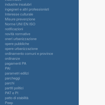
industrie insalubri
ingegneri e altri professionisti
Interesse culturale
Misure prevenzione
Norme UNI EN ISO
notificazioni
novità normative
oneri urbanizzazione
opere pubbliche
opere urbanizzazione
ordinamento comuni e province
ordinanze
pagamenti PA
PAI
parametri edilizi
parcheggi
parchi
partiti politici
PAT e PI
patto di stabilità
Peep