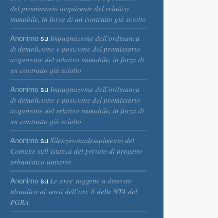
del promissario acquirente del relativo
immobile, in forza di un contratto già sciolto
Anonimo
su
Impugnazione dell’ordinanza
di demolizione e posizione del promissario
acquirente del relativo immobile, in forza di
un contratto già sciolto
Anonimo
su
Impugnazione dell’ordinanza
di demolizione e posizione del promissario
acquirente del relativo immobile, in forza di
un contratto già sciolto
Anonimo
su
Silenzio-inadempimento del
Comune sull’istanza del privato di progetto
urbanistico unitario
Anonimo
su
Le aree soggette a dissesto
idraulico ai sensi dell’art. 8 delle NTA del
PGRA