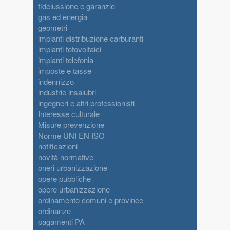
fideiussione e garanzie
gas ed energia
geometri
impianti distribuzione carburanti
impianti fotovoltaici
impianti telefonia
imposte e tasse
indennizzo
industrie insalubri
ingegneri e altri professionisti
Interesse culturale
Misure prevenzione
Norme UNI EN ISO
notificazioni
novità normative
oneri urbanizzazione
opere pubbliche
opere urbanizzazione
ordinamento comuni e province
ordinanze
pagamenti PA