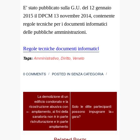
E' stato pubblicato sulla G.U. del 12 gennaio
2015 il DPCM 13 novembre 2014, contenente
regole tecniche per i documenti informatici
delle pubbliche amministrazioni.
i
Regole tecniche documenti informatic
Amministrativo
,
Diritto
,
Veneto
Tags:
0 COMMENTS
POSTED IN
SENZA CATEGORIA
/
/
La demolizione di un
edificio condonato e la
ricostruzione abusiva con
Solo le ditte partecipanti
←
ampliamento, ai fini della
possono impugnare la
→
sanatoria non è in parte
gara?
ristrutturazione e in parte
ampliamento
Related Posts