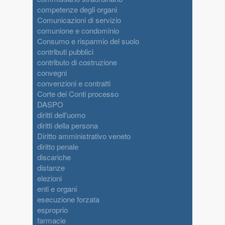
competenze degli organi
Comunicazioni di servizio
comunione e condominio
Consumo e risparmio del suolo
contributi pubblici
contributo di costruzione
convegni
convenzioni e contratti
Corte dei Conti processo
DASPO
diritti dell'uomo
diritti della persona
Diritto amministrativo veneto
diritto penale
discariche
distanze
elezioni
enti e organi
esecuzione forzata
esproprio
farmacie