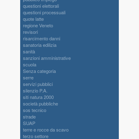
questioni elettorali
questioni processuali
quote latte
regione Veneto
revisori
risarcimento danni
sanatoria edilizia
sanità
sanzioni amministrative
scuola
Senza categoria
serre
servizi pubblici
silenzio P.A.
siti natura 2000
società pubbliche
sos tecnico
strade
SUAP
terre e rocce da scavo
terzo settore