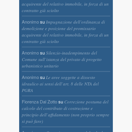
acquirente del relativo immobile, in forza di un
contratto già sciolto
Anonimo
su
Impugnazione dell’ordinanza di
demolizione e posizione del promissario
acquirente del relativo immobile, in forza di un
contratto già sciolto
Anonimo
su
Silenzio-inadempimento del
Comune sull’istanza del privato di progetto
urbanistico unitario
Anonimo
su
Le aree soggette a dissesto
idraulico ai sensi dell’art. 8 delle NTA del
PGRA
Fiorenza Dal Zotto
su
Correzione postuma del
calcolo del contributo di costruzione e
principio dell’affidamento (non proprio sempre
si può fare)