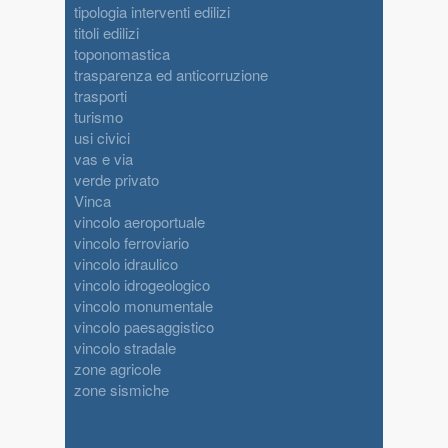
tipologia interventi edilizi
titoli edilizi
toponomastica
trasparenza ed anticorruzione
trasporti
turismo
usi civici
vas e via
verde privato
Vinca
vincolo aeroportuale
vincolo ferroviario
vincolo idraulico
vincolo idrogeologico
vincolo monumentale
vincolo paesaggistico
vincolo stradale
zone agricole
zone sismiche