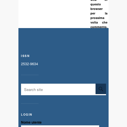
questo
browser
per la
prossima
volta che
commento.
ISSN
2532-9634
LOGIN
Nome utente