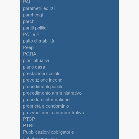
PAI
parametri edilizi
parcheggi
parchi
partiti politici
PAT e PI
patto di stabilità
Peep
PGRA
piani attuativi
piano casa
prestazioni sociali
prevenzione incendi
procedimenti penali
procedimento amministrativo
procedure informatiche
proprietà e condominio
provvedimento amministrativo
PTCP
PTRC
Pubblicazioni obbligatorie
pubblico impiego