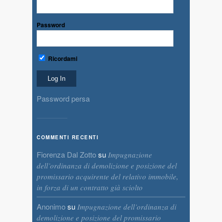
Password
Ricordami
Password persa
COMMENTI RECENTI
Fiorenza Dal Zotto
su
Impugnazione
dell’ordinanza di demolizione e posizione del
promissario acquirente del relativo immobile,
in forza di un contratto già sciolto
Anonimo
su
Impugnazione dell’ordinanza di
demolizione e posizione del promissario