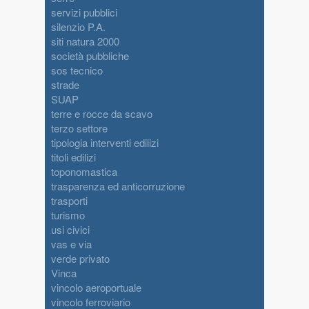
servizi pubblici
silenzio P.A.
siti natura 2000
società pubbliche
sos tecnico
strade
SUAP
terre e rocce da scavo
terzo settore
tipologia interventi edilizi
titoli edilizi
toponomastica
trasparenza ed anticorruzione
trasporti
turismo
usi civici
vas e via
verde privato
Vinca
vincolo aeroportuale
vincolo ferroviario