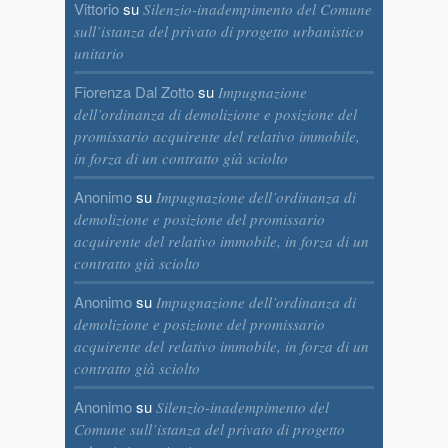
Vittorio
su
Silenzio-inadempimento del Comune
sull’istanza del privato di progetto urbanistico
unitario
Fiorenza Dal Zotto
su
Impugnazione
dell’ordinanza di demolizione e posizione del
promissario acquirente del relativo immobile,
in forza di un contratto già sciolto
Anonimo
su
Impugnazione dell’ordinanza di
demolizione e posizione del promissario
acquirente del relativo immobile, in forza di un
contratto già sciolto
Anonimo
su
Impugnazione dell’ordinanza di
demolizione e posizione del promissario
acquirente del relativo immobile, in forza di un
contratto già sciolto
Anonimo
su
Silenzio-inadempimento del
Comune sull’istanza del privato di progetto