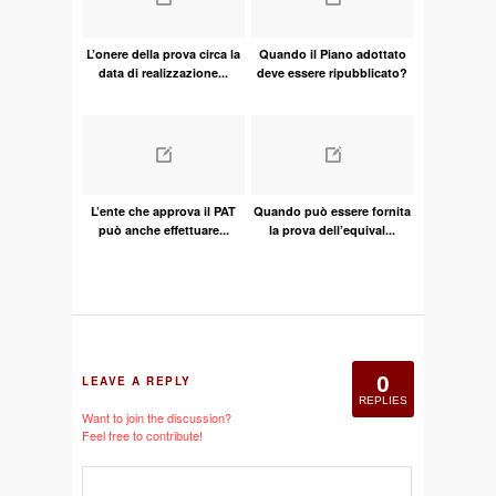
L’onere della prova circa la
Quando il Piano adottato
data di realizzazione...
deve essere ripubblicato?
L’ente che approva il PAT
Quando può essere fornita
può anche effettuare...
la prova dell’equival...
0
LEAVE A REPLY
REPLIES
Want to join the discussion?
Feel free to contribute!