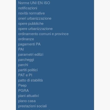
Norme UNI EN ISO
notificazioni
novità normative
oneri urbanizzazione
opere pubbliche
opere urbanizzazione
ordinamento comuni e province
ordinanze
pagamenti PA
PAI
parametri edilizi
parcheggi
parchi
partiti politici
PAT e PI
patto di stabilità
Peep
PGRA
piani attuativi
piano casa
prestazioni sociali