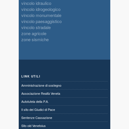
vincolo idraulico
vincolo idrogeologico
vincolo monumentale
vincolo paesaggistico
vincolo stradale
zone agricole
zone sismiche
LINK UTILI
Amministrazione di sostegno
Associazione Realtà Veneta
Autotutela della P.A.
Il sito dei Giudici di Pace
Sentenze Cassazione
Sito old Venetoius