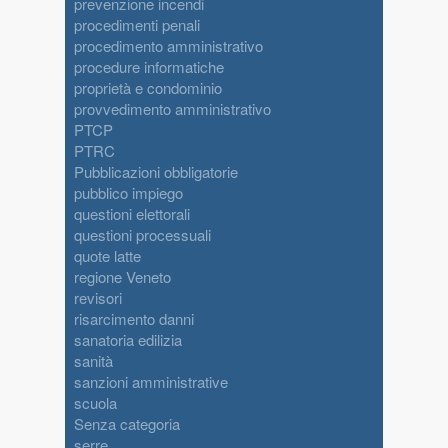
prevenzione incendi
procedimenti penali
procedimento amministrativo
procedure informatiche
proprietà e condominio
provvedimento amministrativo
PTCP
PTRC
Pubblicazioni obbligatorie
pubblico impiego
questioni elettorali
questioni processuali
quote latte
regione Veneto
revisori
risarcimento danni
sanatoria edilizia
sanità
sanzioni amministrative
scuola
Senza categoria
serre