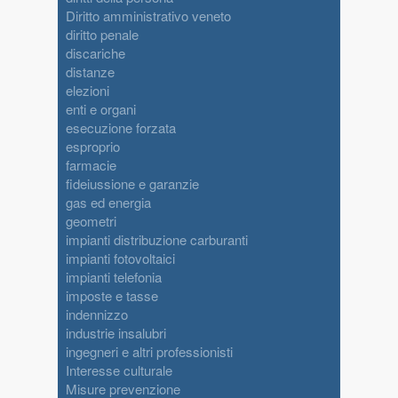
Diritto amministrativo veneto
diritto penale
discariche
distanze
elezioni
enti e organi
esecuzione forzata
esproprio
farmacie
fideiussione e garanzie
gas ed energia
geometri
impianti distribuzione carburanti
impianti fotovoltaici
impianti telefonia
imposte e tasse
indennizzo
industrie insalubri
ingegneri e altri professionisti
Interesse culturale
Misure prevenzione