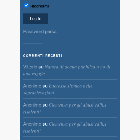
Ricordami
Password persa
COMMENTI RECENTI
Vittorio
su
Natura di acqua pubblica o no di
una roggia
Anonimo
su
Interesse sismico nelle
sopraelevazioni
Anonimo
su
Clemenza per gli abusi edilizi
risalenti?
Anonimo
su
Clemenza per gli abusi edilizi
risalenti?