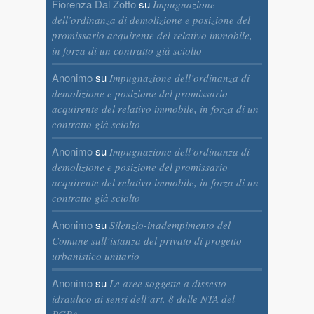
Fiorenza Dal Zotto
su
Impugnazione
dell’ordinanza di demolizione e posizione del
promissario acquirente del relativo immobile,
in forza di un contratto già sciolto
Anonimo
su
Impugnazione dell’ordinanza di
demolizione e posizione del promissario
acquirente del relativo immobile, in forza di un
contratto già sciolto
Anonimo
su
Impugnazione dell’ordinanza di
demolizione e posizione del promissario
acquirente del relativo immobile, in forza di un
contratto già sciolto
Anonimo
su
Silenzio-inadempimento del
Comune sull’istanza del privato di progetto
urbanistico unitario
Anonimo
su
Le aree soggette a dissesto
idraulico ai sensi dell’art. 8 delle NTA del