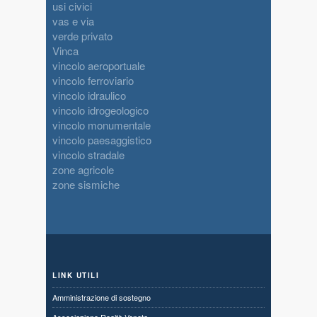
usi civici
vas e via
verde privato
Vinca
vincolo aeroportuale
vincolo ferroviario
vincolo idraulico
vincolo idrogeologico
vincolo monumentale
vincolo paesaggistico
vincolo stradale
zone agricole
zone sismiche
LINK UTILI
Amministrazione di sostegno