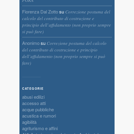
PGRA
Fiorenza Dal Zotto
su
Correzione postuma del
calcolo del contributo di costruzione e
principio dell’affidamento (non proprio sempre
si può fare)
Anonimo
su
Correzione postuma del calcolo
del contributo di costruzione e principio
dell’affidamento (non proprio sempre si può
fare)
CATEGORIE
abusi edilizi
accesso atti
acque pubbliche
acustica e rumori
agibilità
agriturismo e affini