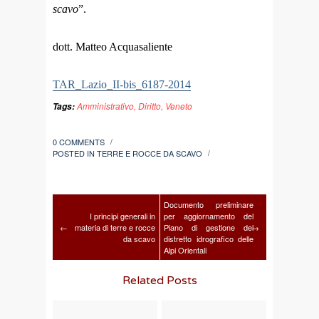
scavo
”.
dott. Matteo Acquasaliente
TAR_Lazio_II-bis_6187-2014
Amministrativo
,
Diritto
,
Veneto
Tags:
0 COMMENTS
/
POSTED IN
TERRE E ROCCE DA SCAVO
/
Documento preliminare
I principi generali in
per aggiornamento del
←
materia di terre e rocce
Piano di gestione del
→
da scavo
distretto idrografico delle
Alpi Orientali
Related Posts