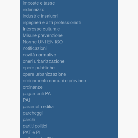
imposte e tasse
indennizzo
industrie insalubri
ingegneri e altri professionisti
Interesse culturale
Misure prevenzione
Norme UNI EN ISO
notificazioni
novità normative
oneri urbanizzazione
opere pubbliche
opere urbanizzazione
ordinamento comuni e province
ordinanze
pagamenti PA
PAI
parametri edilizi
parcheggi
parchi
partiti politici
PAT e PI