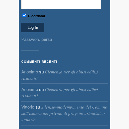
Ricordami
Password persa
COMMENTI RECENTI
Anonimo
su
Clemenza per gli abusi edilizi
risalenti?
Anonimo
su
Clemenza per gli abusi edilizi
risalenti?
Vittorio
su
Silenzio-inadempimento del Comune
sull’istanza del privato di progetto urbanistico
unitario