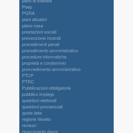
patto di stabilità
Peep
PGRA
piani attuativi
piano casa
prestazioni sociali
prevenzione incendi
procedimenti penali
procedimento amministrativo
procedure informatiche
proprietà e condominio
provvedimento amministrativo
PTCP
PTRC
Pubblicazioni obbligatorie
pubblico impiego
questioni elettorali
questioni processuali
quote latte
regione Veneto
revisori
risarcimento danni