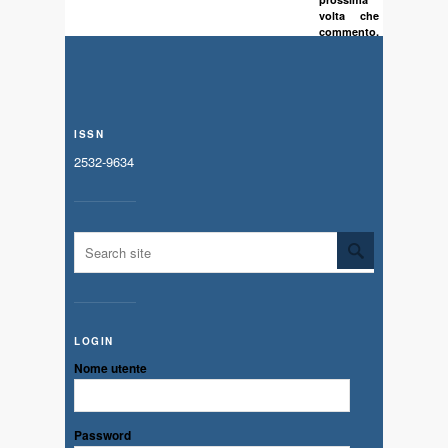
volta che
commento.
ISSN
2532-9634
LOGIN
Nome utente
Password