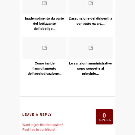
Inadempimento da parte
L’assunzione dei dirigenti a
del lottizzante
contratto ex art....
dell’obbligo...
Come incide
Le sanzioni amministrative
l’annullamento
sono soggette al
dell’aggiudicazione...
principio...
0
LEAVE A REPLY
REPLIES
Want to join the discussion?
Feel free to contribute!