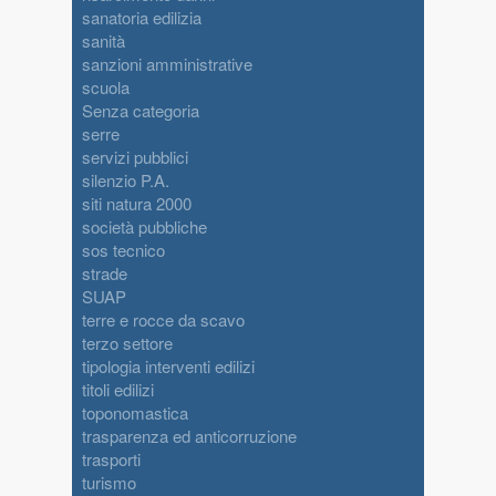
sanatoria edilizia
sanità
sanzioni amministrative
scuola
Senza categoria
serre
servizi pubblici
silenzio P.A.
siti natura 2000
società pubbliche
sos tecnico
strade
SUAP
terre e rocce da scavo
terzo settore
tipologia interventi edilizi
titoli edilizi
toponomastica
trasparenza ed anticorruzione
trasporti
turismo