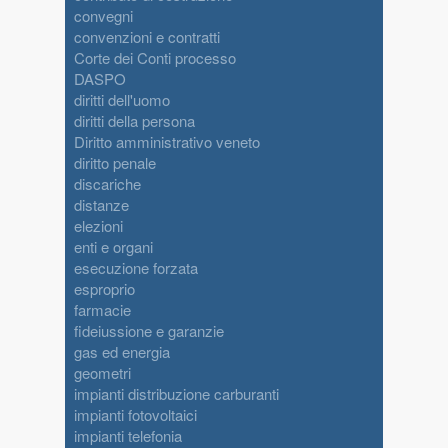
convegni
convenzioni e contratti
Corte dei Conti processo
DASPO
diritti dell'uomo
diritti della persona
Diritto amministrativo veneto
diritto penale
discariche
distanze
elezioni
enti e organi
esecuzione forzata
esproprio
farmacie
fideiussione e garanzie
gas ed energia
geometri
impianti distribuzione carburanti
impianti fotovoltaici
impianti telefonia