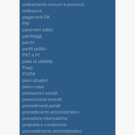
ordinamento comuni e province
ordinanze
pagamenti PA
PAI
parametri edilizi
parcheggi
parchi
partiti politici
PAT e PI
patto di stabilità
Peep
PGRA
piani attuativi
piano casa
prestazioni sociali
prevenzione incendi
procedimenti penali
procedimento amministrativo
procedure informatiche
proprietà e condominio
provvedimento amministrativo