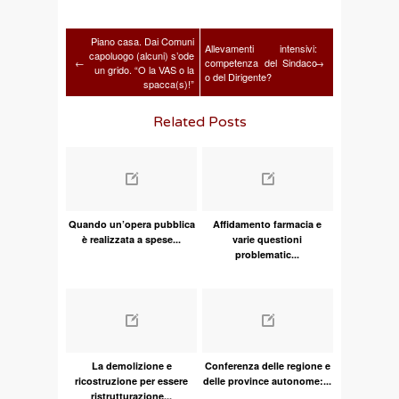
Piano casa. Dai Comuni
Allevamenti intensivi:
capoluogo (alcuni) s’ode
←
competenza del Sindaco
→
un grido. “O la VAS o la
o del Dirigente?
spacca(s)!”
Related Posts
Quando un’opera pubblica
Affidamento farmacia e
è realizzata a spese...
varie questioni
problematic...
La demolizione e
Conferenza delle regione e
ricostruzione per essere
delle province autonome:...
ristrutturazione...