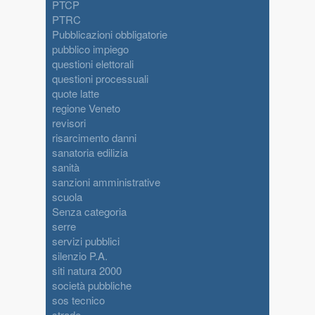
PTCP
PTRC
Pubblicazioni obbligatorie
pubblico impiego
questioni elettorali
questioni processuali
quote latte
regione Veneto
revisori
risarcimento danni
sanatoria edilizia
sanità
sanzioni amministrative
scuola
Senza categoria
serre
servizi pubblici
silenzio P.A.
siti natura 2000
società pubbliche
sos tecnico
strade