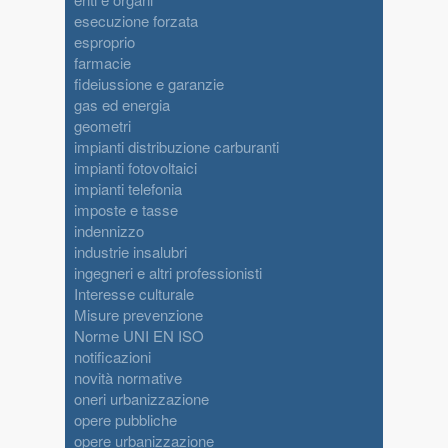
esecuzione forzata
esproprio
farmacie
fideiussione e garanzie
gas ed energia
geometri
impianti distribuzione carburanti
impianti fotovoltaici
impianti telefonia
imposte e tasse
indennizzo
industrie insalubri
ingegneri e altri professionisti
Interesse culturale
Misure prevenzione
Norme UNI EN ISO
notificazioni
novità normative
oneri urbanizzazione
opere pubbliche
opere urbanizzazione