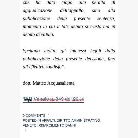
che ha dato luogo alla perdita di
aggiudicazione dell’appalto, sino alla
pubblicazione della presente sentenza,
momento in cui il tale debito si trasforma in
debito di valuta.
Spettano inoltre gli interessi legali dalla
pubblicazione della presente decisione, fino
all’effettivo soddisfo
”.
dott. Matteo Acquasaliente
TAR Veneto n. 349 del 2014
Amministrativo
,
Diritto
,
Veneto
Tags:
0 COMMENTS
/
POSTED IN
APPALTI
,
DIRITTO AMMINISTRATIVO
VENETO
,
RISARCIMENTO DANNI
/