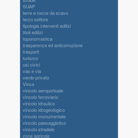
SUAP
terre e rocce da scavo
terzo settore
tipologia interventi edilizi
titoli edilizi
toponomastica
trasparenza ed anticorruzione
trasporti
turismo
usi civici
vas e via
verde privato
Vinca
vincolo aeroportuale
vincolo ferroviario
vincolo idraulico
vincolo idrogeologico
vincolo monumentale
vincolo paesaggistico
vincolo stradale
zone agricole