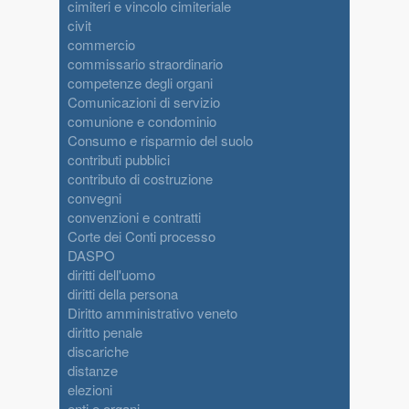
cimiteri e vincolo cimiteriale
civit
commercio
commissario straordinario
competenze degli organi
Comunicazioni di servizio
comunione e condominio
Consumo e risparmio del suolo
contributi pubblici
contributo di costruzione
convegni
convenzioni e contratti
Corte dei Conti processo
DASPO
diritti dell'uomo
diritti della persona
Diritto amministrativo veneto
diritto penale
discariche
distanze
elezioni
enti e organi