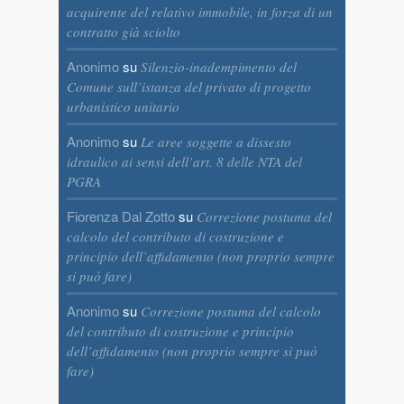
acquirente del relativo immobile, in forza di un
contratto già sciolto
Anonimo
su
Silenzio-inadempimento del
Comune sull’istanza del privato di progetto
urbanistico unitario
Anonimo
su
Le aree soggette a dissesto
idraulico ai sensi dell’art. 8 delle NTA del
PGRA
Fiorenza Dal Zotto
su
Correzione postuma del
calcolo del contributo di costruzione e
principio dell’affidamento (non proprio sempre
si può fare)
Anonimo
su
Correzione postuma del calcolo
del contributo di costruzione e principio
dell’affidamento (non proprio sempre si può
fare)