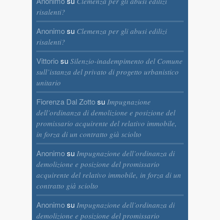
Anonimo
su
Clemenza per gli abusi edilizi
risalenti?
Anonimo
su
Clemenza per gli abusi edilizi
risalenti?
Vittorio
su
Silenzio-inadempimento del Comune
sull’istanza del privato di progetto urbanistico
unitario
Fiorenza Dal Zotto
su
Impugnazione
dell’ordinanza di demolizione e posizione del
promissario acquirente del relativo immobile,
in forza di un contratto già sciolto
Anonimo
su
Impugnazione dell’ordinanza di
demolizione e posizione del promissario
acquirente del relativo immobile, in forza di un
contratto già sciolto
Anonimo
su
Impugnazione dell’ordinanza di
demolizione e posizione del promissario