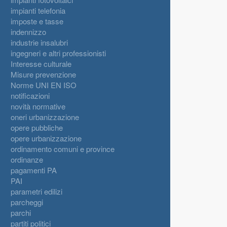
impianti telefonia
imposte e tasse
indennizzo
industrie insalubri
ingegneri e altri professionisti
Interesse culturale
Misure prevenzione
Norme UNI EN ISO
notificazioni
novità normative
oneri urbanizzazione
opere pubbliche
opere urbanizzazione
ordinamento comuni e province
ordinanze
pagamenti PA
PAI
parametri edilizi
parcheggi
parchi
partiti politici