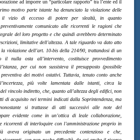
aborazione
ad imporre un “particolare rapporto” tra l’ente ed il
rimo motivo parte istante ha denunciato la violazione delle
 il vizio di eccesso di potere per slealtà, in quanto
preventivamente comunicato alle ricorrenti le ragioni che
egrale del loro progetto e che quindi avrebbero determinato
scrizioni, limitative dell’altezza. A tale riguardo va dato atto
 la violazione dell’art. 10-bis della 214/90, trattandosi di un
 il nulla osta all’intervento, costituisce provvedimento
l’istanza, per cui non sussisteva il presupposto (possibile
preventiva dei motivi ostativi. Tuttavia, tenuto conto anche
’incertezza, più volte lamentata dalle istanti, circa la
el vincolo indiretto, che, quanto all’altezza degli edifici, non
tti di acquisito nei termini indicati dalla Soprintendenza, ma
 nonostante si trattasse di atti successivi alle note del
pare evidente come in un’ottica di leale collaborazione,
le ricorrenti di interloquire con l’amministrazione proprio in
à aveva originato un precedente contenzioso e che,
 ricorrenti -con non poche difficoltà, da cui anche il ricorso