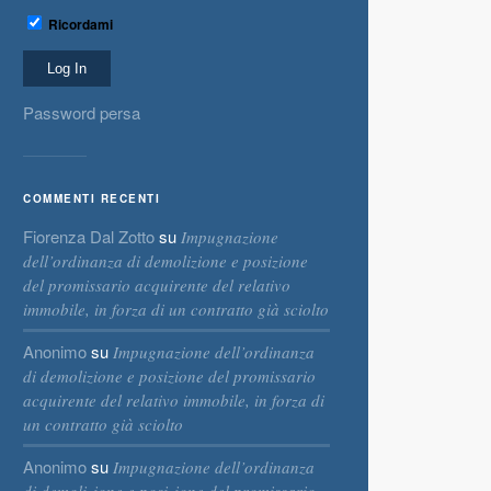
Ricordami
Password persa
COMMENTI RECENTI
Fiorenza Dal Zotto
su
Impugnazione
dell’ordinanza di demolizione e posizione
del promissario acquirente del relativo
immobile, in forza di un contratto già sciolto
Anonimo
su
Impugnazione dell’ordinanza
di demolizione e posizione del promissario
acquirente del relativo immobile, in forza di
un contratto già sciolto
Anonimo
su
Impugnazione dell’ordinanza