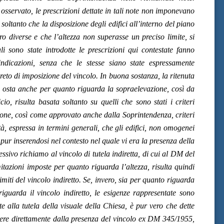
sservato, le prescrizioni dettate in tali note non imponevano
soltanto che la disposizione degli edifici all’interno del piano
ero diverse e che l’altezza non superasse un preciso limite, si
li sono state introdotte le prescrizioni qui contestate fanno
 indicazioni, senza che le stesse siano state espressamente
reto di imposizione del vincolo. In buona sostanza, la ritenuta
lla osta anche per quanto riguarda la sopraelevazione, così da
icio, risulta basata soltanto su quelli che sono stati i criteri
zione, così come approvato anche dalla Soprintendenza, criteri
tà, espressa in termini generali, che gli edifici, non omogenei
, pur inserendosi nel contesto nel quale vi era la presenza della
ssivo richiamo al vincolo di tutela indiretta, di cui al DM del
imitazioni imposte per quanto riguarda l’altezza, risulta quindi
imiti del vincolo indiretto. Se, invero, sia per quanto riguarda
riguarda il vincolo indiretto, le esigenze rappresentate sono
te alla tutela della visuale della Chiesa, è pur vero che dette
ere direttamente dalla presenza del vincolo ex DM 345/1955,