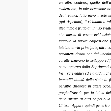
un altro contesto, quello dell
evidenziato, in tale occasione no
degli edifici, fatto salvo il sol
(qui rispettata), il richiamo a t
illegittimo e frutto di un uso svi
che merita di essere evidenziato
laddove la nuova edificazione 
tutelato in via principale, altra c
parametri dettati non dal vincolo 
caratterizzavano lo sviluppo edifi
come operato dalla Soprintendenz
fra i vari edifici ed i giardini 
immodificabilità dello stato di f
peraltro disattesa in altere occ
pregiudizievole per la tutela de
delle altezze di altri edifici o l
Chiesa. Appare quindi generico e