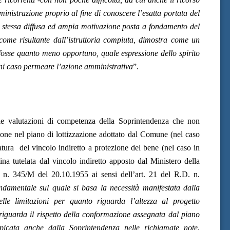
ministrazione proprio al fine di conoscere l’esatta portata del
La stessa diffusa ed ampia motivazione posta a fondamento del
ome risultante dall’istruttoria compiuta, dimostra come un
 fosse quanto meno opportuno, quale espressione dello spirito
ni caso permeare l’azione amministrativa
”.
lle valutazioni di competenza della Soprintendenza che non
ione nel piano di lottizzazione adottato dal Comune (nel caso
atura
del vincolo indiretto
a protezione del bene (nel caso in
ina
tutelata dal vincolo indiretto apposto dal
Ministero della
 n. 345/M del 20.10.1955 ai sensi dell’art. 21 del R.D. n.
ondamentale sul quale si basa la necessità manifestata dalla
lle limitazioni per quanto riguarda l’altezza al progetto
 riguarda il rispetto della conformazione assegnata dal piano
spicata anche dalla Soprintendenza nelle richiamate note.