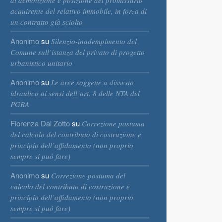
di demolizione e posizione del promissario
acquirente del relativo immobile, in forza di
un contratto già sciolto
Anonimo
su
Silenzio-inadempimento del
Comune sull’istanza del privato di progetto
urbanistico unitario
Anonimo
su
Le aree soggette a dissesto
idraulico ai sensi dell’art. 8 delle NTA del
PGRA
Fiorenza Dal Zotto
su
Correzione postuma
del calcolo del contributo di costruzione e
principio dell’affidamento (non proprio
sempre si può fare)
Anonimo
su
Correzione postuma del
calcolo del contributo di costruzione e
principio dell’affidamento (non proprio
sempre si può fare)