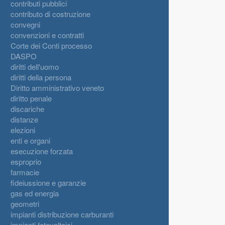
contributi pubblici
contributo di costruzione
convegni
convenzioni e contratti
Corte dei Conti processo
DASPO
diritti dell'uomo
diritti della persona
Diritto amministrativo veneto
diritto penale
discariche
distanze
elezioni
enti e organi
esecuzione forzata
esproprio
farmacie
fideiussione e garanzie
gas ed energia
geometri
impianti distribuzione carburanti
impianti fotovoltaici