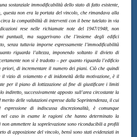
na sostanziale immodificabilità dello stato di fatto esistente,
o, questa non era la portata del vincolo, che rimandava alla
irca la compatibilità di interventi con il bene tutelato in via
ndicazioni rese nelle richiamate note del 1947/1948, non
oni puntuali, ma suggerivano che l’insieme degli edifici
o, senza tuttavia imporne espressamente l’immodificabilità
uanto riguarda l’altezza, imponendo soltanto il divieto di
e certamente non si è tradotto – per quanto riguarda l’edificio
 a priori, di incrementare il numero dei piani. Ciò che quindi
e il vizio di sviamento e di inidoneità della motivazione, è il
te per il piano di lottizzazione al fine di giustificare i limiti
lo indiretto, successivamente apposto sull’area circostante la
 merito delle valutazioni espresse dalla Soprintendenza, il cui
 espressione di indiscussa discrezionalità, è comunque
e nel caso in esame le ragioni che hanno determinato la
 non ammettere la soprelevazione sono riconducibili a profili
eto di apposizione del vincolo, bensì sono stati evidenziati in