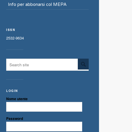
Info per abbonarsi col MEPA
ISSN
2532-9634
LOGIN
Nome utente
Password