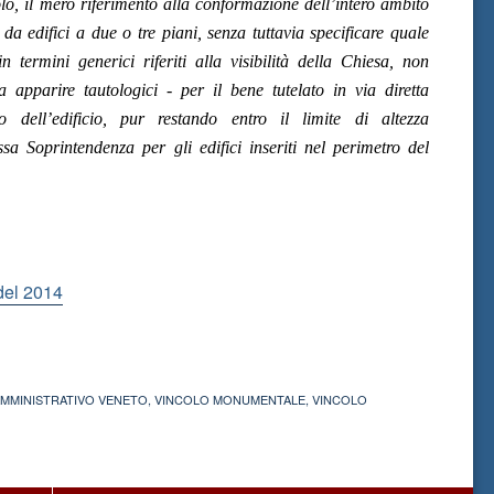
olo, il mero riferimento alla conformazione dell’intero ambito
o da edifici a due o tre piani, senza tuttavia specificare quale
 termini generici riferiti alla visibilità della Chiesa, non
da apparire tautologici - per il bene tutelato in via diretta
o dell’edificio, pur restando entro il limite di altezza
ssa Soprintendenza per gli edifici inseriti nel perimetro del
del 2014
AMMINISTRATIVO VENETO
,
VINCOLO MONUMENTALE
,
VINCOLO