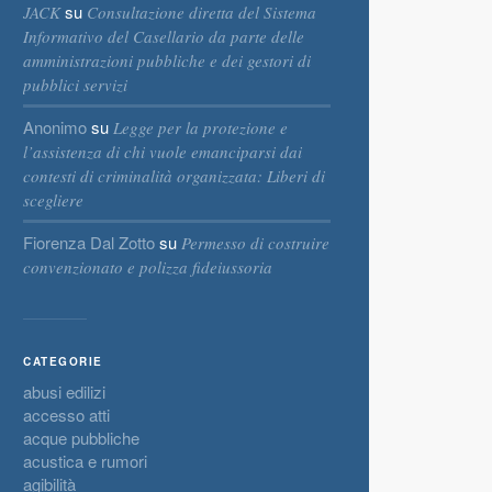
su
JACK
Consultazione diretta del Sistema
Informativo del Casellario da parte delle
amministrazioni pubbliche e dei gestori di
pubblici servizi
Anonimo
su
Legge per la protezione e
l’assistenza di chi vuole emanciparsi dai
contesti di criminalità organizzata: Liberi di
scegliere
Fiorenza Dal Zotto
su
Permesso di costruire
convenzionato e polizza fideiussoria
CATEGORIE
abusi edilizi
accesso atti
acque pubbliche
acustica e rumori
agibilità