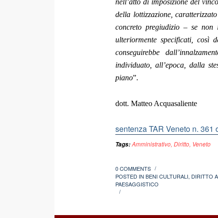
nell’atto di imposizione del vinc
della lottizzazione, caratterizzat
concreto pregiudizio – se non in
ulteriormente specificati, così 
conseguirebbe dall’innalzament
individuato, all’epoca, dalla ste
piano
”.
dott. Matteo Acquasaliente
sentenza TAR Veneto n. 361 
Amministrativo
,
Diritto
,
Veneto
Tags:
0 COMMENTS
/
POSTED IN
BENI CULTURALI
,
DIRITTO 
PAESAGGISTICO
/