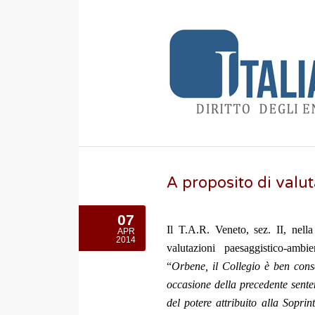
A proposito di valu
07
Il T.A.R. Veneto, sez. II, nel
APR
2014
valutazioni paesaggistico-amb
“
Orbene, il Collegio è ben cons
occasione della precedente sent
del potere attribuito alla Soprin