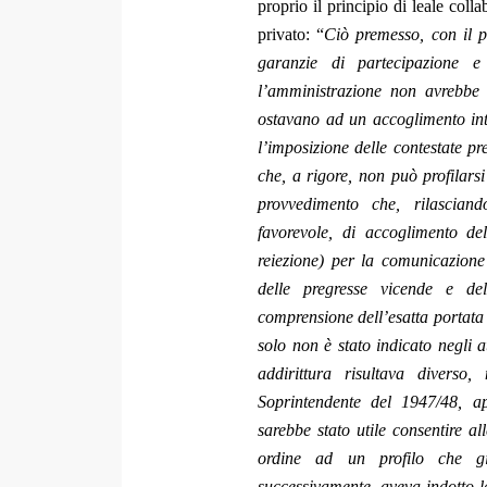
proprio il principio di leale coll
privato: “
Ciò premesso, con il p
garanzie di partecipazione e
l’amministrazione non avrebbe 
ostavano ad un accoglimento int
l’imposizione delle contestate pre
che, a rigore, non può profilarsi
provvedimento che, rilasciando
favorevole, di accoglimento del
reiezione) per la comunicazione 
delle pregresse vicende e dell
comprensione dell’esatta portata d
solo non è stato indicato negli a
addirittura risultava diverso,
Soprintendente del 1947/48, ap
sarebbe stato utile consentire al
ordine ad un profilo che gi
successivamente, aveva indotto le