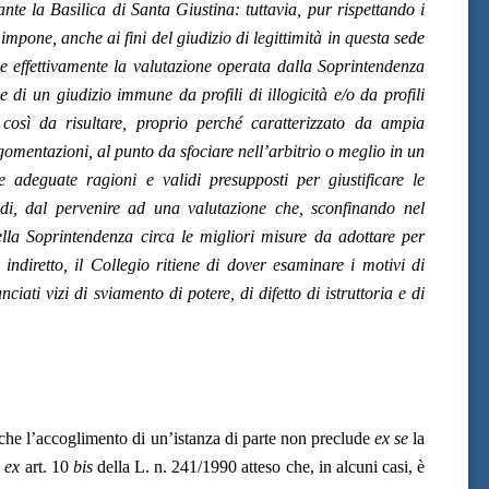
ante la Basilica di Santa Giustina: tuttavia, pur rispettando i
 impone, anche ai fini del giudizio di legittimità in questa sede
se effettivamente la valutazione operata dalla Soprintendenza
 di un giudizio immune da profili di illogicità e/o da profili
così da risultare, proprio perché caratterizzato da ampia
rgomentazioni, al punto da sfociare nell’arbitrio o meglio in un
 adeguate ragioni e validi presupposti per giustificare le
ndi, dal pervenire ad una valutazione che, sconfinando nel
della Soprintendenza circa le migliori misure da adottare per
o indiretto, il Collegio ritiene di dover esaminare i motivi di
ciati vizi di sviamento di potere, di difetto di istruttoria e di
e che l’accoglimento di un’istanza di parte non preclude
ex se
la
i
ex
art. 10
bis
della L. n. 241/1990 atteso che, in alcuni casi, è