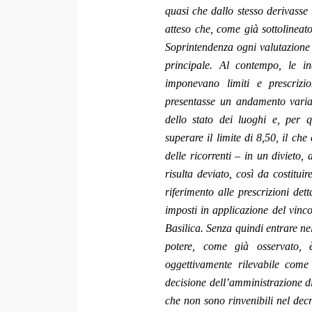
quasi che dallo stesso derivasse u
atteso che, come già sottolineat
Soprintendenza ogni valutazione c
principale. Al contempo, le i
imponevano limiti e prescrizi
presentasse un andamento variat
dello stato dei luoghi e, per q
superare il limite di 8,50, il ch
delle ricorrenti – in un divieto,
risulta deviato, così da costituir
riferimento alle prescrizioni detta
imposti in applicazione del vinco
Basilica. Senza quindi entrare nel
potere, come già osservato, è
oggettivamente rilevabile com
decisione dell’amministrazione di
che non sono rinvenibili nel decr