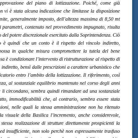
’approvazione del piano di lottizzazione. Poiché, come già
n vi è stata alcuna indicazione che limitasse la disposizione
o limite, generalmente imposto, dell’altezza massima di 8,50 mt
ali parametri, contenuto nel provvedimento impugnato, risulta
ato del potere discrezionale esercitato dalla Soprintendenza. Ciò
 è quindi che un conto è il rispetto del vincolo indiretto,
possa in qualche misura compromettere la tutela del bene
osa è condizionare l’intervento di ristrutturazione al rispetto di
indiretto, bensì dalle prescrizioni a carattere urbanistico che
catorio entro l’ambito della lottizzazione. Il riferimento, così
a, al sostanziale equilibrio mantenuto nel corso degli anni
che li circondano, sembra quindi rimandare ad una sostanziale
atto, immodificabilità che, al contrario, sembra essere stata
asioni, nelle quali la stessa amministrazione non ha ritenuto
lla visuale della Basilica l’incremento, anche considerevole,
a stessa realizzazione di strutture direttamente prospicienti la
d insufficiente, non solo perchè non espressamente trasfuso