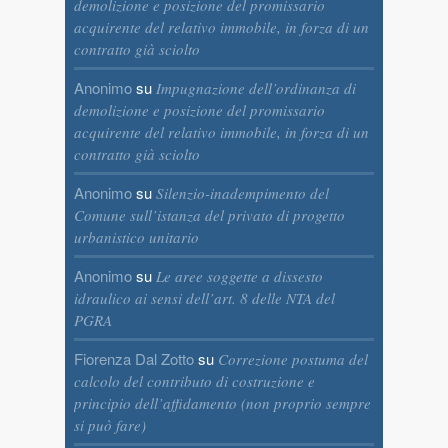
demolizione e posizione del promissario
acquirente del relativo immobile, in forza di un
contratto già sciolto
Anonimo
su
Impugnazione dell’ordinanza di
demolizione e posizione del promissario
acquirente del relativo immobile, in forza di un
contratto già sciolto
Anonimo
su
Silenzio-inadempimento del
Comune sull’istanza del privato di progetto
urbanistico unitario
Anonimo
su
Le aree soggette a dissesto
idraulico ai sensi dell’art. 8 delle NTA del
PGRA
Fiorenza Dal Zotto
su
Correzione postuma del
calcolo del contributo di costruzione e
principio dell’affidamento (non proprio sempre
si può fare)