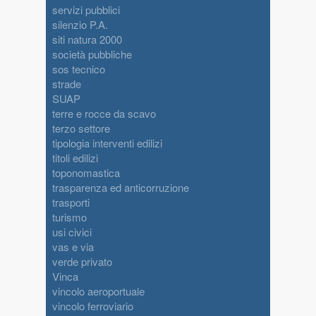
servizi pubblici
silenzio P.A.
siti natura 2000
società pubbliche
sos tecnico
strade
SUAP
terre e rocce da scavo
terzo settore
tipologia interventi edilizi
titoli edilizi
toponomastica
trasparenza ed anticorruzione
trasporti
turismo
usi civici
vas e via
verde privato
Vinca
vincolo aeroportuale
vincolo ferroviario