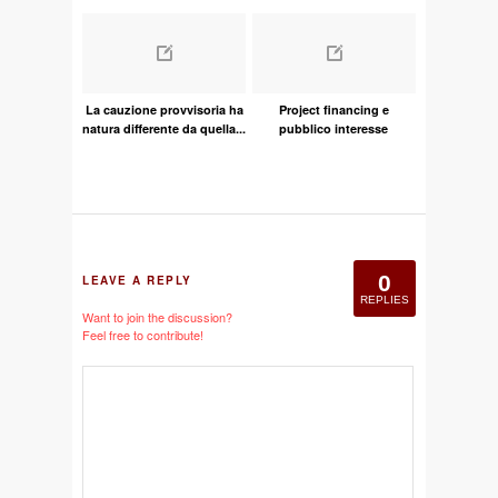
La cauzione provvisoria ha
Project financing e
natura differente da quella...
pubblico interesse
0
LEAVE A REPLY
REPLIES
Want to join the discussion?
Feel free to contribute!