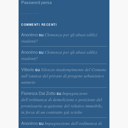
Password persa
COMMENTI RECENTI
Anonimo
su
Clemenza per gli abusi edilizi
risalenti?
Anonimo
su
Clemenza per gli abusi edilizi
risalenti?
Vittorio
su
Silenzio-inadempimento del Comune
sull’istanza del privato di progetto urbanistico
unitario
Fiorenza Dal Zotto
su
Impugnazione
dell’ordinanza di demolizione e posizione del
promissario acquirente del relativo immobile,
in forza di un contratto già sciolto
Anonimo
su
Impugnazione dell’ordinanza di