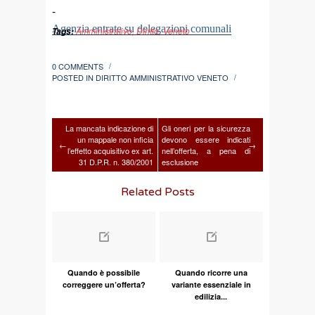
-
Agenzia entrate su delegazioni comunali
Amministrativo
,
Diritto
,
Veneto
Tags:
0 COMMENTS
/
POSTED IN
DIRITTO AMMINISTRATIVO VENETO
/
La mancata indicazione di
Gli oneri per la sicurezza
un mappale non inficia
devono essere indicati
←
→
l’effetto acquisitivo ex art.
nell’offerta, a pena di
31 D.P.R. n. 380/2001
esclusione
Related Posts
Quando è possibile
Quando ricorre una
correggere un’offerta?
variante essenziale in
edilizia...