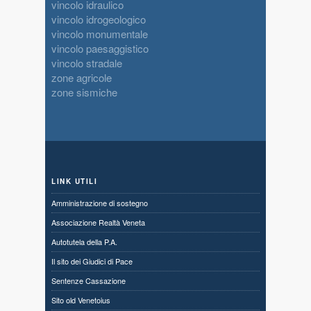
vincolo idraulico
vincolo idrogeologico
vincolo monumentale
vincolo paesaggistico
vincolo stradale
zone agricole
zone sismiche
LINK UTILI
Amministrazione di sostegno
Associazione Realtà Veneta
Autotutela della P.A.
Il sito dei Giudici di Pace
Sentenze Cassazione
Sito old Venetoius