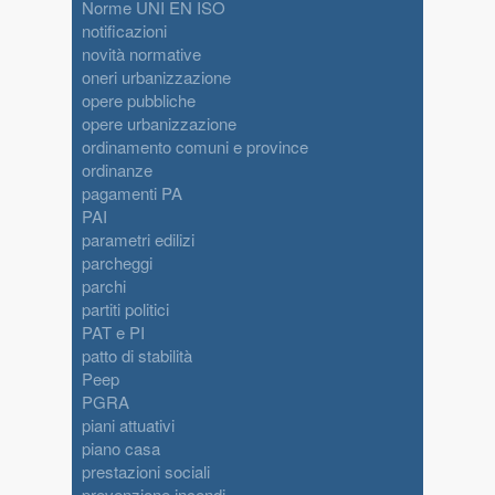
Norme UNI EN ISO
notificazioni
novità normative
oneri urbanizzazione
opere pubbliche
opere urbanizzazione
ordinamento comuni e province
ordinanze
pagamenti PA
PAI
parametri edilizi
parcheggi
parchi
partiti politici
PAT e PI
patto di stabilità
Peep
PGRA
piani attuativi
piano casa
prestazioni sociali
prevenzione incendi