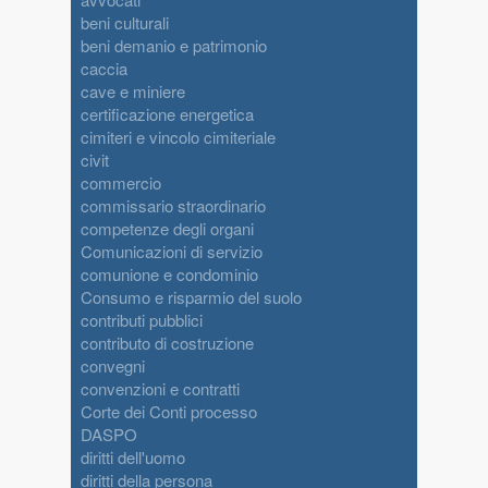
beni culturali
beni demanio e patrimonio
caccia
cave e miniere
certificazione energetica
cimiteri e vincolo cimiteriale
civit
commercio
commissario straordinario
competenze degli organi
Comunicazioni di servizio
comunione e condominio
Consumo e risparmio del suolo
contributi pubblici
contributo di costruzione
convegni
convenzioni e contratti
Corte dei Conti processo
DASPO
diritti dell'uomo
diritti della persona