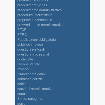
procedimenti penali
procedimento amministrativo
procedure informatiche
proprietà e condominio
provvedimento amministrativo
PTCP
PTRC
Pubblicazioni obbligatorie
pubblico impiego
questioni elettorali
questioni processuali
quote latte
regione Veneto
revisori
risarcimento danni
sanatoria edilizia
sanità
sanzioni amministrative
scuola
Senza categoria
serre