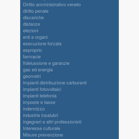
Diritto amministrativo veneto
diritto penale
discariche
distanze
elezioni
enti e organi
esecuzione forzata
esproprio
farmacie
fideiussione e garanzie
gas ed energia
geometri
impianti distribuzione carburanti
impianti fotovoltaici
impianti telefonia
imposte e tasse
indennizzo
industrie insalubri
ingegneri e altri professionisti
Interesse culturale
Misure prevenzione