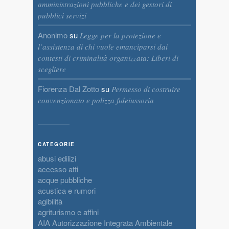
amministrazioni pubbliche e dei gestori di
pubblici servizi
Anonimo
su
Legge per la protezione e
l’assistenza di chi vuole emanciparsi dai
contesti di criminalità organizzata: Liberi di
scegliere
Fiorenza Dal Zotto
su
Permesso di costruire
convenzionato e polizza fideiussoria
CATEGORIE
abusi edilizi
accesso atti
acque pubbliche
acustica e rumori
agibilità
agriturismo e affini
AIA Autorizzazione Integrata Ambientale