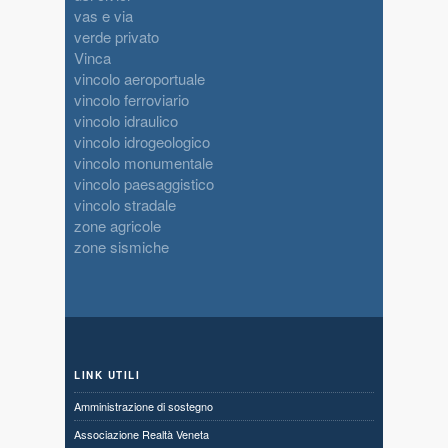
vas e via
verde privato
Vinca
vincolo aeroportuale
vincolo ferroviario
vincolo idraulico
vincolo idrogeologico
vincolo monumentale
vincolo paesaggistico
vincolo stradale
zone agricole
zone sismiche
LINK UTILI
Amministrazione di sostegno
Associazione Realtà Veneta