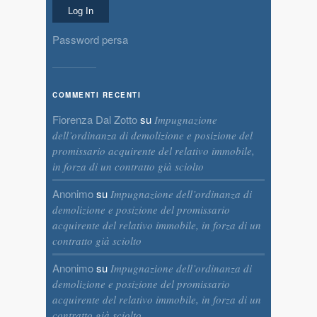
Password persa
COMMENTI RECENTI
Fiorenza Dal Zotto
su
Impugnazione
dell’ordinanza di demolizione e posizione del
promissario acquirente del relativo immobile,
in forza di un contratto già sciolto
Anonimo
su
Impugnazione dell’ordinanza di
demolizione e posizione del promissario
acquirente del relativo immobile, in forza di un
contratto già sciolto
Anonimo
su
Impugnazione dell’ordinanza di
demolizione e posizione del promissario
acquirente del relativo immobile, in forza di un
contratto già sciolto