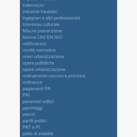
indennizzo
industrie insalubri
ingegneri e altri professionisti
Interesse culturale
Misure prevenzione
Norme UNI EN ISO
notificazioni
novità normative
oneri urbanizzazione
opere pubbliche
opere urbanizzazione
ordinamento comuni e province
ordinanze
pagamenti PA
PAI
parametri edilizi
parcheggi
parchi
partiti politici
PAT e PI
patto di stabilità