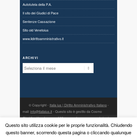
Autotutela della P.A.
Il sito dei Giudici di Pace
Sentenze Cassazione
Sito old Venetoius
www.ildirittoamministrativo.it
ARCHIVI
Archivi
© Copyright -
Italia ius | Diritto Amministrativo Italiano
-
mail:
info@italiaius.it
- Questo sito è gestito da Cosmo
Giuridico Veneto s.a.s. di Marangon Ivonne, con sede in via
Centro 80, fraz. Priabona 36030 Monte di Malo (VI) - P. IVA
Questo sito utilizza cookie per le proprie funzionalità. Chiudendo
03775960242 - PEC:
cosmogiuridicoveneto@legalmail.it
- la
questo banner, scorrendo questa pagina o cliccando qualunque