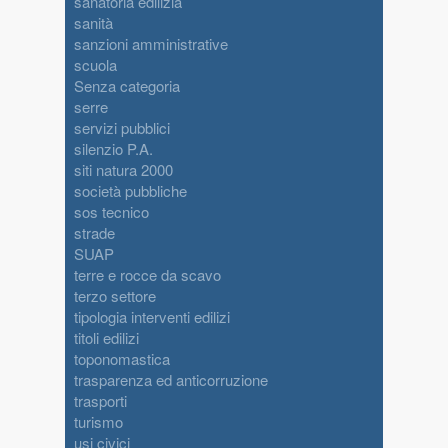
sanatoria edilizia
sanità
sanzioni amministrative
scuola
Senza categoria
serre
servizi pubblici
silenzio P.A.
siti natura 2000
società pubbliche
sos tecnico
strade
SUAP
terre e rocce da scavo
terzo settore
tipologia interventi edilizi
titoli edilizi
toponomastica
trasparenza ed anticorruzione
trasporti
turismo
usi civici