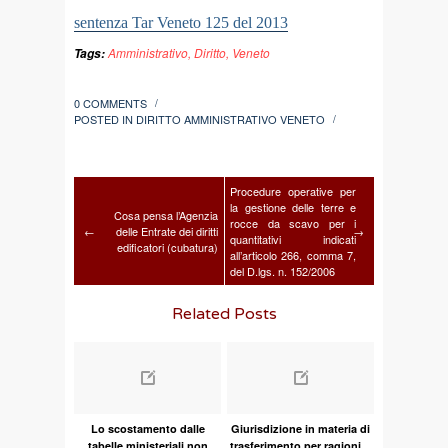
sentenza Tar Veneto 125 del 2013
Amministrativo
,
Diritto
,
Veneto
Tags:
0 COMMENTS
/
POSTED IN
DIRITTO AMMINISTRATIVO VENETO
/
Procedure operative per
la gestione delle terre e
Cosa pensa l’Agenzia
rocce da scavo per i
←
delle Entrate dei diritti
→
quantitativi indicati
edificatori (cubatura)
all’articolo 266, comma 7,
del D.lgs. n. 152/2006
Related Posts
Lo scostamento dalle
Giurisdizione in materia di
tabelle ministeriali non
trasferimento per ragioni...