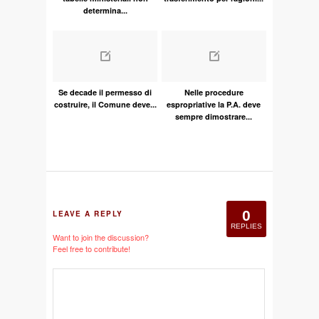
determina...
Se decade il permesso di
Nelle procedure
costruire, il Comune deve...
espropriative la P.A. deve
sempre dimostrare...
0
LEAVE A REPLY
REPLIES
Want to join the discussion?
Feel free to contribute!