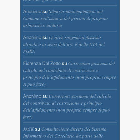
Anonimo
su
Silenzio-inadempimento del
Comune sull’istanza del privato di progetto
urbanistico unitario
Anonimo
su
Le aree soggette a dissesto
idraulico ai sensi dell’art. 8 delle NTA del
PGRA
Fiorenza Dal Zotto
su
Correzione postuma del
calcolo del contributo di costruzione e
principio dell’affidamento (non proprio sempre
si può fare)
Anonimo
su
Correzione postuma del calcolo
del contributo di costruzione e principio
dell’affidamento (non proprio sempre si può
fare)
su
JACK
Consultazione diretta del Sistema
Informativo del Casellario da parte delle