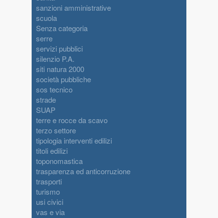
sanzioni amministrative
scuola
Senza categoria
serre
servizi pubblici
silenzio P.A.
siti natura 2000
società pubbliche
sos tecnico
strade
SUAP
terre e rocce da scavo
terzo settore
tipologia interventi edilizi
titoli edilizi
toponomastica
trasparenza ed anticorruzione
trasporti
turismo
usi civici
vas e via