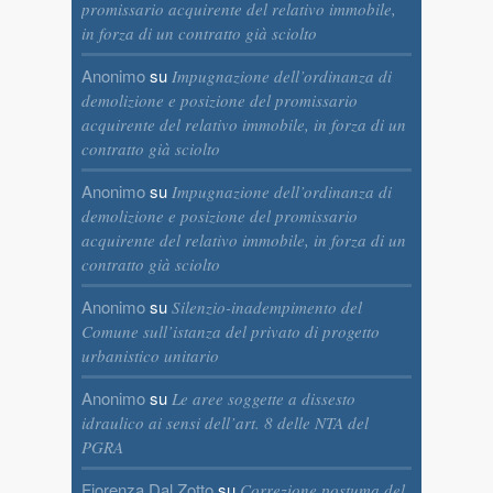
promissario acquirente del relativo immobile,
in forza di un contratto già sciolto
Anonimo
su
Impugnazione dell’ordinanza di
demolizione e posizione del promissario
acquirente del relativo immobile, in forza di un
contratto già sciolto
Anonimo
su
Impugnazione dell’ordinanza di
demolizione e posizione del promissario
acquirente del relativo immobile, in forza di un
contratto già sciolto
Anonimo
su
Silenzio-inadempimento del
Comune sull’istanza del privato di progetto
urbanistico unitario
Anonimo
su
Le aree soggette a dissesto
idraulico ai sensi dell’art. 8 delle NTA del
PGRA
Fiorenza Dal Zotto
su
Correzione postuma del