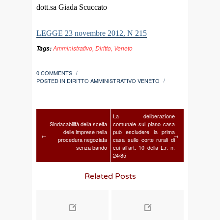
dott.sa Giada Scuccato
LEGGE 23 novembre 2012, N 215
Amministrativo
,
Diritto
,
Veneto
Tags:
0 COMMENTS
/
POSTED IN
DIRITTO AMMINISTRATIVO VENETO
/
La deliberazione
Sindacabilità della scelta
comunale sul piano casa
delle imprese nella
può escludere la prima
←
→
procedura negoziata
casa sulle corte rurali di
senza bando
cui all’art. 10 della L.r. n.
24/85
Related Posts