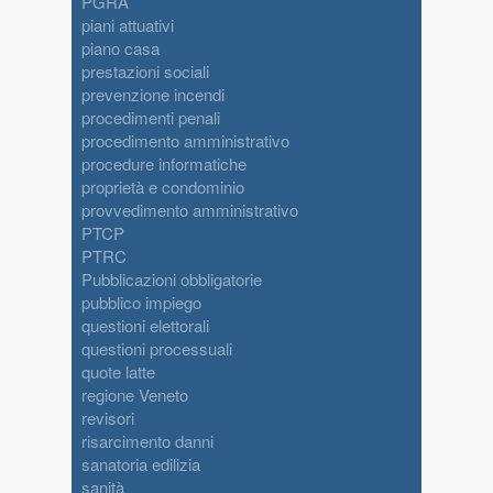
PGRA
piani attuativi
piano casa
prestazioni sociali
prevenzione incendi
procedimenti penali
procedimento amministrativo
procedure informatiche
proprietà e condominio
provvedimento amministrativo
PTCP
PTRC
Pubblicazioni obbligatorie
pubblico impiego
questioni elettorali
questioni processuali
quote latte
regione Veneto
revisori
risarcimento danni
sanatoria edilizia
sanità