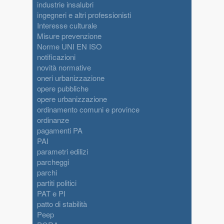
industrie insalubri
ingegneri e altri professionisti
Interesse culturale
Misure prevenzione
Norme UNI EN ISO
notificazioni
novità normative
oneri urbanizzazione
opere pubbliche
opere urbanizzazione
ordinamento comuni e province
ordinanze
pagamenti PA
PAI
parametri edilizi
parcheggi
parchi
partiti politici
PAT e PI
patto di stabilità
Peep