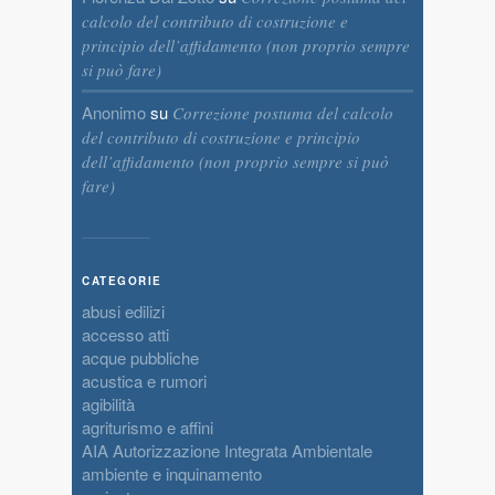
calcolo del contributo di costruzione e
principio dell’affidamento (non proprio sempre
si può fare)
Anonimo
su
Correzione postuma del calcolo
del contributo di costruzione e principio
dell’affidamento (non proprio sempre si può
fare)
CATEGORIE
abusi edilizi
accesso atti
acque pubbliche
acustica e rumori
agibilità
agriturismo e affini
AIA Autorizzazione Integrata Ambientale
ambiente e inquinamento