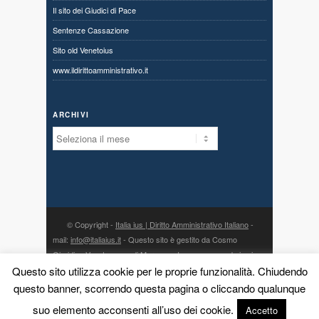
Il sito dei Giudici di Pace
Sentenze Cassazione
Sito old Venetoius
www.ildirittoamministrativo.it
ARCHIVI
Archivi
© Copyright -
Italia ius | Diritto Amministrativo Italiano
-
mail:
info@italiaius.it
- Questo sito è gestito da Cosmo
Giuridico Veneto s.a.s. di Marangon Ivonne, con sede in via
Questo sito utilizza cookie per le proprie funzionalità. Chiudendo
Centro 80, fraz. Priabona 36030 Monte di Malo (VI) - P. IVA
03775960242 - PEC:
cosmogiuridicoveneto@legalmail.it
- la
questo banner, scorrendo questa pagina o cliccando qualunque
direzione scientifica è affidata all’avv. Dario Meneguzzo, con
suo elemento acconsenti all’uso dei cookie.
Accetto
studio in Malo (VI), via Gorizia 18 - telefono: 0445 580558 -