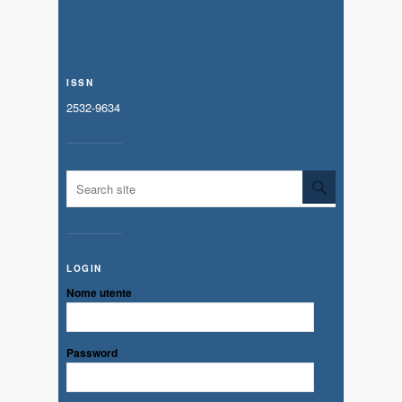
ISSN
2532-9634
LOGIN
Nome utente
Password