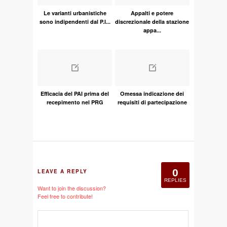
Le varianti urbanistiche
Appalti e potere
sono indipendenti dal P.I...
discrezionale della stazione
appa...
Efficacia del PAI prima del
Omessa indicazione dei
recepimento nel PRG
requisiti di partecipazione
0
LEAVE A REPLY
REPLIES
Want to join the discussion?
Feel free to contribute!