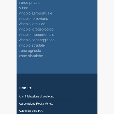
verde privato
Vinca
vincolo aeroportuale
vincolo ferroviario
vincolo idraulico
vincolo idrogeologico
vincolo monumentale
vincolo paesaggistico
vincolo stradale
zone agricole
zone sismiche
LINK UTILI
Amministrazione di sostegno
Associazione Realtà Veneta
Autotutela della P.A.