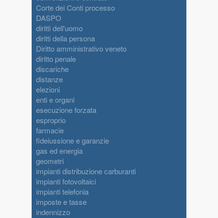
Corte dei Conti processo
DASPO
diritti dell'uomo
diritti della persona
Diritto amministrativo veneto
diritto penale
discariche
distanze
elezioni
enti e organi
esecuzione forzata
esproprio
farmacie
fideiussione e garanzie
gas ed energia
geometri
impianti distribuzione carburanti
impianti fotovoltaici
impianti telefonia
imposte e tasse
indennizzo