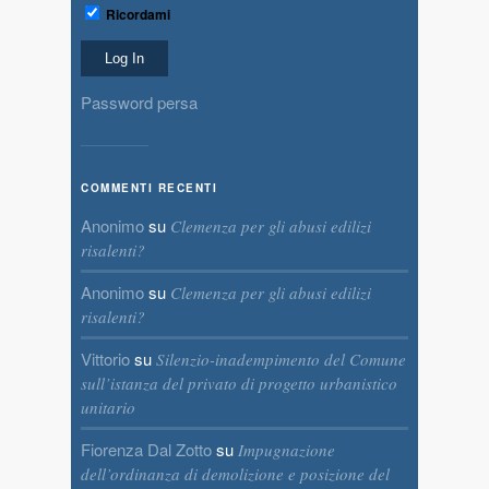
Ricordami
Password persa
COMMENTI RECENTI
Anonimo
su
Clemenza per gli abusi edilizi
risalenti?
Anonimo
su
Clemenza per gli abusi edilizi
risalenti?
Vittorio
su
Silenzio-inadempimento del Comune
sull’istanza del privato di progetto urbanistico
unitario
Fiorenza Dal Zotto
su
Impugnazione
dell’ordinanza di demolizione e posizione del