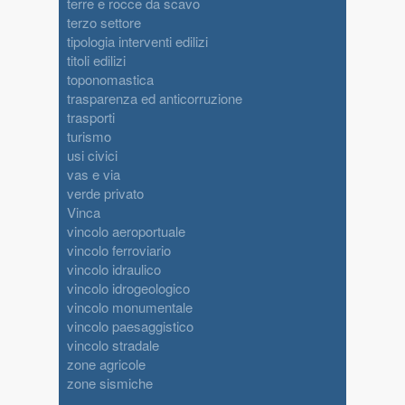
terre e rocce da scavo
terzo settore
tipologia interventi edilizi
titoli edilizi
toponomastica
trasparenza ed anticorruzione
trasporti
turismo
usi civici
vas e via
verde privato
Vinca
vincolo aeroportuale
vincolo ferroviario
vincolo idraulico
vincolo idrogeologico
vincolo monumentale
vincolo paesaggistico
vincolo stradale
zone agricole
zone sismiche