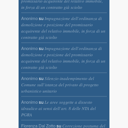
promissario acquirente del relativo immobile,
in forza di un contratto già sciolto
Anonimo
su
Impugnazione dell’ordinanza di
demolizione e posizione del promissario
acquirente del relativo immobile, in forza di un
contratto già sciolto
Anonimo
su
Impugnazione dell’ordinanza di
demolizione e posizione del promissario
acquirente del relativo immobile, in forza di un
contratto già sciolto
Anonimo
su
Silenzio-inadempimento del
Comune sull’istanza del privato di progetto
urbanistico unitario
Anonimo
su
Le aree soggette a dissesto
idraulico ai sensi dell’art. 8 delle NTA del
PGRA
Fiorenza Dal Zotto
su
Correzione postuma del