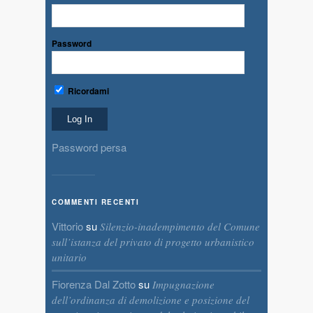
Password
Ricordami
Password persa
COMMENTI RECENTI
Vittorio
su
Silenzio-inadempimento del Comune
sull’istanza del privato di progetto urbanistico
unitario
Fiorenza Dal Zotto
su
Impugnazione
dell’ordinanza di demolizione e posizione del