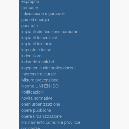
esproprio
farmacie
fideiussione e garanzie
gas ed energia
geometri
impianti distribuzione carburanti
impianti fotovoltaici
impianti telefonia
imposte e tasse
indennizzo
industrie insalubri
ingegneri e altri professionisti
Interesse culturale
Misure prevenzione
Norme UNI EN ISO
notificazioni
novità normative
oneri urbanizzazione
opere pubbliche
opere urbanizzazione
ordinamento comuni e province
ordinanze