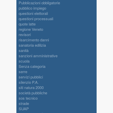
Pubblicazioni obbligatorie
pubblico impiego
questioni elettorali
questioni processuali
quote latte
regione Veneto
revisori
risarcimento danni
sanatoria edilizia
sanità
sanzioni amministrative
scuola
Senza categoria
serre
servizi pubblici
silenzio P.A.
siti natura 2000
società pubbliche
sos tecnico
strade
SUAP