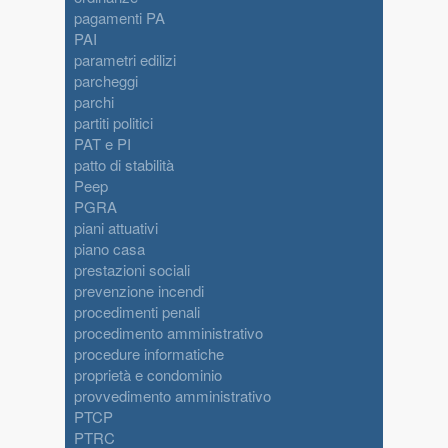
pagamenti PA
PAI
parametri edilizi
parcheggi
parchi
partiti politici
PAT e PI
patto di stabilità
Peep
PGRA
piani attuativi
piano casa
prestazioni sociali
prevenzione incendi
procedimenti penali
procedimento amministrativo
procedure informatiche
proprietà e condominio
provvedimento amministrativo
PTCP
PTRC