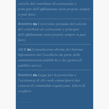
calcolo del contributo di costruzione e
principio dell’affidamento (non proprio sempre
si può fare)
Anonimo
su
Correzione postuma del calcolo
del contributo di costruzione e principio
dell’affidamento (non proprio sempre si può
fare)
su
JACK
Consultazione diretta del Sistema
Informativo del Casellario da parte delle
amministrazioni pubbliche e dei gestori di
pubblici servizi
Anonimo
su
Legge per la protezione e
l’assistenza di chi vuole emanciparsi dai
contesti di criminalità organizzata: Liberi di
scegliere