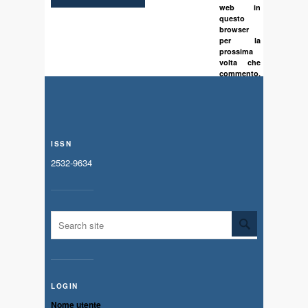
web in
questo
browser
per la
prossima
volta che
commento.
ISSN
2532-9634
LOGIN
Nome utente