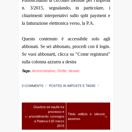
Pubblichiamo la circolare mensile per l'impresa
n. 3/2015, segnalando, in particolare, i
chiarimenti interpretativi sullo split payment e
la fatturazione elettronica verso, la P.A.
Questo contenuto è accessibile solo agli
abbonati. Se sei abbonato, procedi con il login.
Se vuoi abbonarti, clicca su "Come registrarsi"
sulla colonna azzurra a destra
Amministrativo
,
Diritto
,
Veneto
Tags:
0 COMMENTS
POSTED IN
IMPOSTE E TASSE
/
/
Giustizia ed equità tra
processo e
Titolo edilizio e silenzio
←
procedimento: convegno
→
assenso
a Padova il 20 marzo
2015