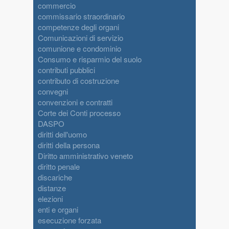
commercio
commissario straordinario
competenze degli organi
Comunicazioni di servizio
comunione e condominio
Consumo e risparmio del suolo
contributi pubblici
contributo di costruzione
convegni
convenzioni e contratti
Corte dei Conti processo
DASPO
diritti dell'uomo
diritti della persona
Diritto amministrativo veneto
diritto penale
discariche
distanze
elezioni
enti e organi
esecuzione forzata