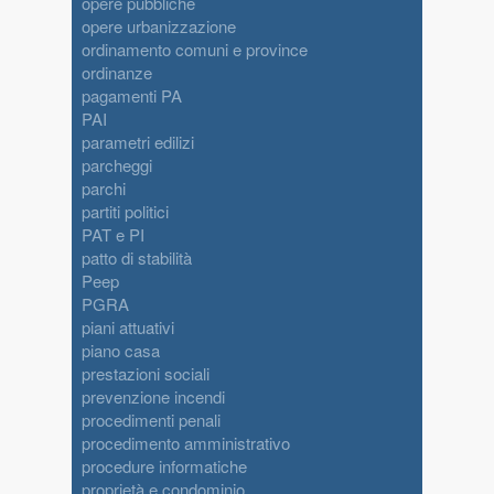
opere pubbliche
opere urbanizzazione
ordinamento comuni e province
ordinanze
pagamenti PA
PAI
parametri edilizi
parcheggi
parchi
partiti politici
PAT e PI
patto di stabilità
Peep
PGRA
piani attuativi
piano casa
prestazioni sociali
prevenzione incendi
procedimenti penali
procedimento amministrativo
procedure informatiche
proprietà e condominio