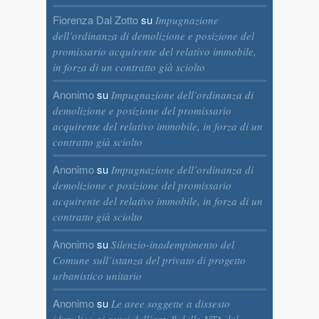
Fiorenza Dal Zotto
su
Impugnazione
dell’ordinanza di demolizione e posizione del
promissario acquirente del relativo immobile,
in forza di un contratto già sciolto
Anonimo
su
Impugnazione dell’ordinanza di
demolizione e posizione del promissario
acquirente del relativo immobile, in forza di un
contratto già sciolto
Anonimo
su
Impugnazione dell’ordinanza di
demolizione e posizione del promissario
acquirente del relativo immobile, in forza di un
contratto già sciolto
Anonimo
su
Silenzio-inadempimento del
Comune sull’istanza del privato di progetto
urbanistico unitario
Anonimo
su
Le aree soggette a dissesto