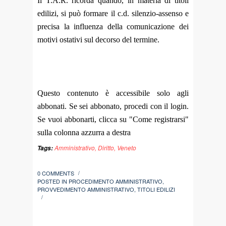
Il T.A.R. ricorda quando, in materia di titoli
edilizi, si può formare il c.d. silenzio-assenso e
precisa la influenza della comunicazione dei
motivi ostativi sul decorso del termine.
Questo contenuto è accessibile solo agli
abbonati. Se sei abbonato, procedi con il login.
Se vuoi abbonarti, clicca su "Come registrarsi"
sulla colonna azzurra a destra
Amministrativo
,
Diritto
,
Veneto
Tags:
0 COMMENTS
/
POSTED IN
PROCEDIMENTO AMMINISTRATIVO
,
PROVVEDIMENTO AMMINISTRATIVO
,
TITOLI EDILIZI
/