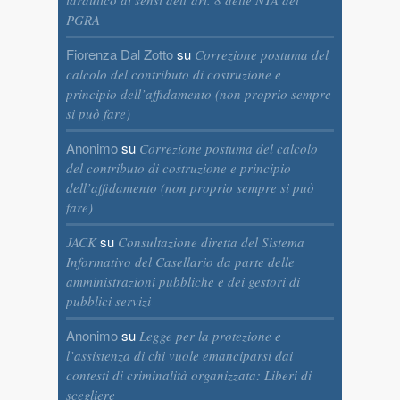
idraulico ai sensi dell’art. 8 delle NTA del
PGRA
Fiorenza Dal Zotto
su
Correzione postuma del
calcolo del contributo di costruzione e
principio dell’affidamento (non proprio sempre
si può fare)
Anonimo
su
Correzione postuma del calcolo
del contributo di costruzione e principio
dell’affidamento (non proprio sempre si può
fare)
su
JACK
Consultazione diretta del Sistema
Informativo del Casellario da parte delle
amministrazioni pubbliche e dei gestori di
pubblici servizi
Anonimo
su
Legge per la protezione e
l’assistenza di chi vuole emanciparsi dai
contesti di criminalità organizzata: Liberi di
scegliere