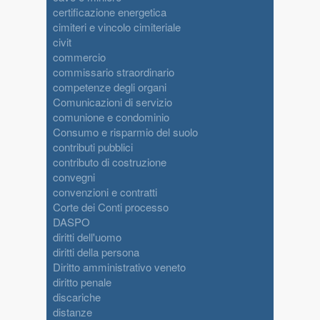
certificazione energetica
cimiteri e vincolo cimiteriale
civit
commercio
commissario straordinario
competenze degli organi
Comunicazioni di servizio
comunione e condominio
Consumo e risparmio del suolo
contributi pubblici
contributo di costruzione
convegni
convenzioni e contratti
Corte dei Conti processo
DASPO
diritti dell'uomo
diritti della persona
Diritto amministrativo veneto
diritto penale
discariche
distanze