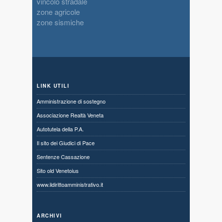
vincolo stradale
zone agricole
zone sismiche
LINK UTILI
Amministrazione di sostegno
Associazione Realtà Veneta
Autotutela della P.A.
Il sito dei Giudici di Pace
Sentenze Cassazione
Sito old Venetoius
www.ildirittoamministrativo.it
ARCHIVI