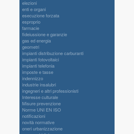
elezioni
enti e organi
esecuzione forzata
esproprio
farmacie
fideiussione e garanzie
gas ed energia
geometri
impianti distribuzione carburanti
impianti fotovoltaici
impianti telefonia
imposte e tasse
indennizzo
industrie insalubri
ingegneri e altri professionisti
Interesse culturale
Misure prevenzione
Norme UNI EN ISO
notificazioni
novità normative
oneri urbanizzazione