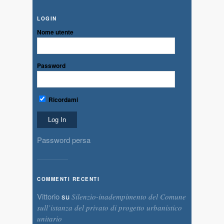
LOGIN
Nome utente
Password
Ricordami
Password persa
COMMENTI RECENTI
Vittorio
su
Silenzio-inadempimento del Comune
sull’istanza del privato di progetto urbanistico
unitario