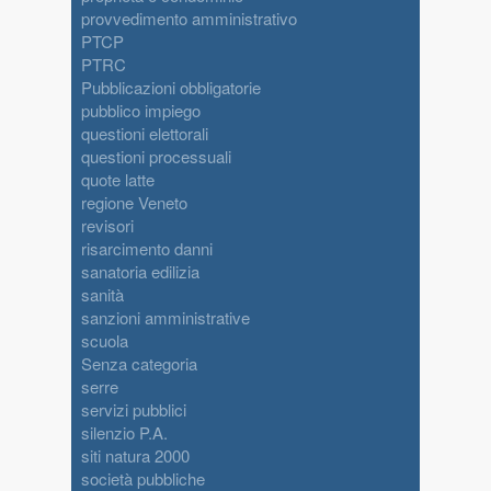
provvedimento amministrativo
PTCP
PTRC
Pubblicazioni obbligatorie
pubblico impiego
questioni elettorali
questioni processuali
quote latte
regione Veneto
revisori
risarcimento danni
sanatoria edilizia
sanità
sanzioni amministrative
scuola
Senza categoria
serre
servizi pubblici
silenzio P.A.
siti natura 2000
società pubbliche