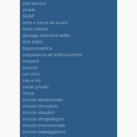
sos tecnico
strade
SUAP
terre e rocce da scavo
terzo settore
tipologia interventi edilizi
titoli edilizi
toponomastica
trasparenza ed anticorruzione
trasporti
turismo
usi civici
vas e via
verde privato
Vinca
vincolo aeroportuale
vincolo ferroviario
vincolo idraulico
vincolo idrogeologico
vincolo monumentale
vincolo paesaggistico