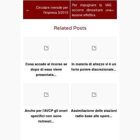
Per impugnare la VAS
Circolare mensile per
←
occorre dimostrare una
→
l’impresa 3/2015
lesione effettiva
Related Posts
Cosa accade al ricorso se
In materia di altezze vi è un
dopo di esso viene
forte potere discrezionale...
presentata...
Anche per l’AVCP gli oneri
Assimilazione delle stazioni
specifici non sono
radio base alle opere...
richiesti...