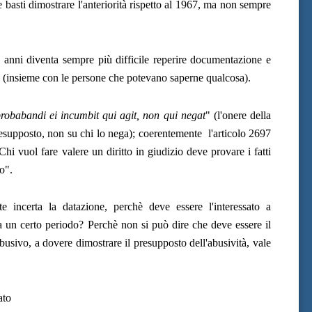
he basti dimostrare l'anteriorità rispetto al 1967, ma non sempre
anni diventa sempre più difficile reperire documentazione e
a (insieme con le persone che potevano saperne qualcosa).
robabandi ei incumbit qui agit, non qui negat
" (l'onere della
esupposto, non su chi lo nega); coerentemente l'articolo 2697
"Chi vuol fare valere un diritto in giudizio deve provare i fatti
o".
e incerta la datazione, perchè deve essere l'interessato a
a un certo periodo? Perchè non si può dire che deve essere il
usivo, a dovere dimostrare il presupposto dell'abusività, vale
ocato