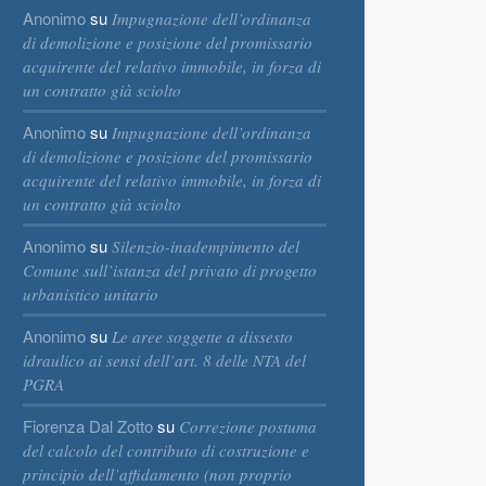
Anonimo
su
Impugnazione dell’ordinanza
di demolizione e posizione del promissario
acquirente del relativo immobile, in forza di
un contratto già sciolto
Anonimo
su
Impugnazione dell’ordinanza
di demolizione e posizione del promissario
acquirente del relativo immobile, in forza di
un contratto già sciolto
Anonimo
su
Silenzio-inadempimento del
Comune sull’istanza del privato di progetto
urbanistico unitario
Anonimo
su
Le aree soggette a dissesto
idraulico ai sensi dell’art. 8 delle NTA del
PGRA
Fiorenza Dal Zotto
su
Correzione postuma
del calcolo del contributo di costruzione e
principio dell’affidamento (non proprio