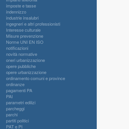
imposte e tasse
indennizzo
industrie insalubri
ingegneri e altri professionisti
Interesse culturale
Misure prevenzione
Norme UNI EN ISO
notificazioni
novità normative
oneri urbanizzazione
opere pubbliche
opere urbanizzazione
ordinamento comuni e province
ordinanze
pagamenti PA
PAI
parametri edilizi
parcheggi
parchi
partiti politici
PAT e PI