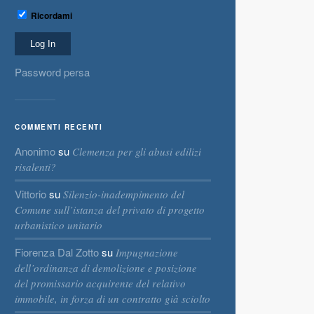
Ricordami
Password persa
COMMENTI RECENTI
Anonimo
su
Clemenza per gli abusi edilizi
risalenti?
Vittorio
su
Silenzio-inadempimento del
Comune sull’istanza del privato di progetto
urbanistico unitario
Fiorenza Dal Zotto
su
Impugnazione
dell’ordinanza di demolizione e posizione
del promissario acquirente del relativo
immobile, in forza di un contratto già sciolto