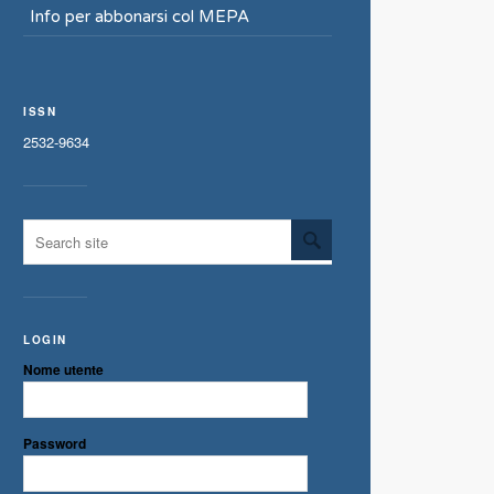
Info per abbonarsi col MEPA
ISSN
2532-9634
LOGIN
Nome utente
Password