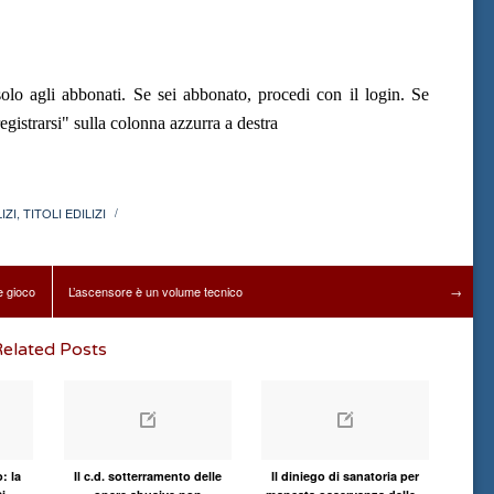
olo agli abbonati. Se sei abbonato, procedi con il login. Se
gistrarsi" sulla colonna azzurra a destra
IZI
,
TITOLI EDILIZI
/
le gioco
L’ascensore è un volume tecnico
→
elated Posts
: la
Il c.d. sotterramento delle
Il diniego di sanatoria per