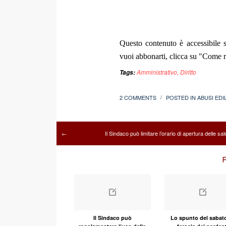
Questo contenuto è accessibile s
vuoi abbonarti, clicca su "Come re
Amministrativo
,
Diritto
Tags:
2 COMMENTS
POSTED IN
ABUSI EDIL
/
Il Sindaco può limitare l’orario di apertura delle sa
←
R
Il Sindaco può
Lo spunto del sabato