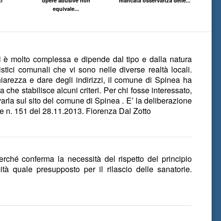
ti
opere abusive non
mancata osservanza delle...
equivale...
ti è molto complessa e dipende dal tipo e dalla natura
stici comunali che vi sono nelle diverse realtà locali.
hiarezza e dare degli indirizzi, il comune di Spinea ha
 che stabilisce alcuni criteri. Per chi fosse interessato,
arla sul sito del comune di Spinea . E’ la deliberazione
e n. 151 del 28.11.2013. Fiorenza Dal Zotto
rché conferma la necessità del rispetto del principio
tà quale presupposto per il rilascio delle sanatorie.