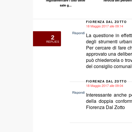
regolamentare l’uso delle
ferocia dei perden
sale g...
FIORENZA DAL ZOTTO
18 Maggio 2017 alle 09:14
says:
Rispondi
La questione in effet
2
degli strumenti urbani
REPLIES
Per cercare di fare c
approvato una delibera
può chiedercela o trov
del consiglio comunal
FIORENZA DAL ZOTTO
18 Maggio 2017 alle 09:04
says:
Rispondi
Interessante anche pe
della doppia conformi
Fiorenza Dal Zotto