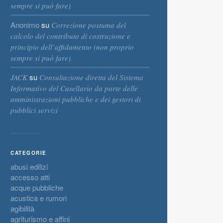
sempre si può fare)
Anonimo
su
Correzione postuma del
calcolo del contributo di costruzione e
principio dell’affidamento (non proprio
sempre si può fare)
su
JACK
Consultazione diretta del Sistema
Informativo del Casellario da parte delle
amministrazioni pubbliche e dei gestori di
pubblici servizi
CATEGORIE
abusi edilizi
accesso atti
acque pubbliche
acustica e rumori
agibilità
agriturismo e affini