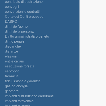
contributo di costruzione
convegni
convenzioni e contratti
Corte dei Conti processo
DASPO
diritti dell'uomo
diritti della persona
Diritto amministrativo veneto
diritto penale
discariche
distanze
elezioni
enti e organi
esecuzione forzata
esproprio
farmacie
fideiussione e garanzie
gas ed energia
geometri
impianti distribuzione carburanti
impianti fotovoltaici
impianti telefonia