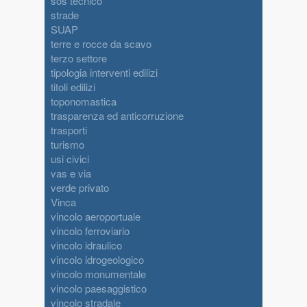
sos tecnico
strade
SUAP
terre e rocce da scavo
terzo settore
tipologia interventi edilizi
titoli edilizi
toponomastica
trasparenza ed anticorruzione
trasporti
turismo
usi civici
vas e via
verde privato
Vinca
vincolo aeroportuale
vincolo ferroviario
vincolo idraulico
vincolo idrogeologico
vincolo monumentale
vincolo paesaggistico
vincolo stradale