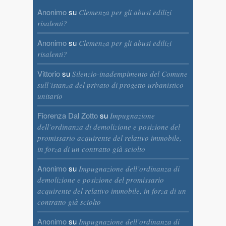
Anonimo
su
Clemenza per gli abusi edilizi
risalenti?
Anonimo
su
Clemenza per gli abusi edilizi
risalenti?
Vittorio
su
Silenzio-inadempimento del Comune
sull’istanza del privato di progetto urbanistico
unitario
Fiorenza Dal Zotto
su
Impugnazione
dell’ordinanza di demolizione e posizione del
promissario acquirente del relativo immobile,
in forza di un contratto già sciolto
Anonimo
su
Impugnazione dell’ordinanza di
demolizione e posizione del promissario
acquirente del relativo immobile, in forza di un
contratto già sciolto
Anonimo
su
Impugnazione dell’ordinanza di