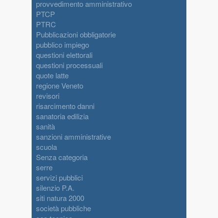
provvedimento amministrativo
PTCP
PTRC
Pubblicazioni obbligatorie
pubblico impiego
questioni elettorali
questioni processuali
quote latte
regione Veneto
revisori
risarcimento danni
sanatoria edilizia
sanità
sanzioni amministrative
scuola
Senza categoria
serre
servizi pubblici
silenzio P.A.
siti natura 2000
società pubbliche