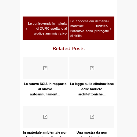
Le concessioni demaniali
Le controversie in materia
marittime turistico-
←
di DURC spettano al
→
ricreative sono prorogate
giudice amministrativo
di diritto
Related Posts
La nuova SCIA in rapporto
La legge sulla eliminazione
al nuovo
delle barriere
autoannullament...
architettoniche...
In materiale ambientale non
Una mostra da non