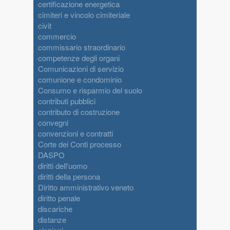
certificazione energetica
cimiteri e vincolo cimiteriale
civit
commercio
commissario straordinario
competenze degli organi
Comunicazioni di servizio
comunione e condominio
Consumo e risparmio del suolo
contributi pubblici
contributo di costruzione
convegni
convenzioni e contratti
Corte dei Conti processo
DASPO
diritti dell'uomo
diritti della persona
Diritto amministrativo veneto
diritto penale
discariche
distanze