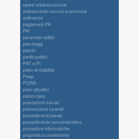
opere urbanizzazione
ordinamento comuni e province
ordinanze
pagamenti PA
PAI
parametri edilizi
parcheggi
parchi
partiti politici
PAT e PI
patto di stabilità
Peep
PGRA
piani attuativi
piano casa
prestazioni sociali
prevenzione incendi
procedimenti penali
procedimento amministrativo
procedure informatiche
proprietà e condominio