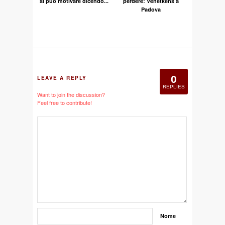
si può motivare dicendo...
perdere: Venetkens a
Padova
0
LEAVE A REPLY
REPLIES
Want to join the discussion?
Feel free to contribute!
Nome