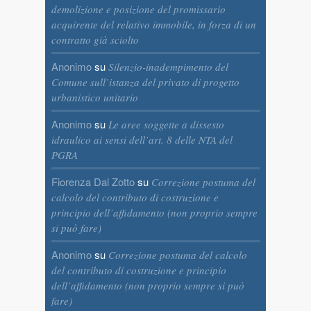
demolizione e posizione del promissario
acquirente del relativo immobile, in forza di un
contratto già sciolto
Anonimo
su
Silenzio-inadempimento del
Comune sull’istanza del privato di progetto
urbanistico unitario
Anonimo
su
Le aree soggette a dissesto
idraulico ai sensi dell’art. 8 delle NTA del
PGRA
Fiorenza Dal Zotto
su
Correzione postuma del
calcolo del contributo di costruzione e
principio dell’affidamento (non proprio sempre
si può fare)
Anonimo
su
Correzione postuma del calcolo
del contributo di costruzione e principio
dell’affidamento (non proprio sempre si può
fare)