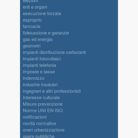
elezioni
enti e organi
esecuzione forzata
esproprio
farmacie
fideiussione e garanzie
gas ed energia
geometri
impianti distribuzione carburanti
impianti fotovoltaici
impianti telefonia
imposte e tasse
indennizzo
industrie insalubri
ingegneri e altri professionisti
Interesse culturale
Misure prevenzione
Norme UNI EN ISO
notificazioni
novità normative
oneri urbanizzazione
opere pubbliche