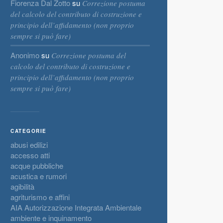
Fiorenza Dal Zotto
su
Correzione postuma
del calcolo del contributo di costruzione e
principio dell’affidamento (non proprio
sempre si può fare)
Anonimo
su
Correzione postuma del
calcolo del contributo di costruzione e
principio dell’affidamento (non proprio
sempre si può fare)
CATEGORIE
abusi edilizi
accesso atti
acque pubbliche
acustica e rumori
agibilità
agriturismo e affini
AIA Autorizzazione Integrata Ambientale
ambiente e inquinamento