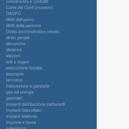
convenzioni e contratti
Corte dei Conti processo
DASPO
diritti dell'uomo
diritti della persona
Diritto amministrativo veneto
diritto penale
discariche
distanze
elezioni
enti e organi
esecuzione forzata
esproprio
farmacie
fideiussione e garanzie
gas ed energia
geometri
impianti distribuzione carburanti
impianti fotovoltaici
impianti telefonia
imposte e tasse
indennizzo