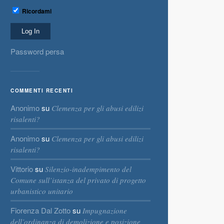
Ricordami
Password persa
COMMENTI RECENTI
Anonimo
su
Clemenza per gli abusi edilizi
risalenti?
Anonimo
su
Clemenza per gli abusi edilizi
risalenti?
Vittorio
su
Silenzio-inadempimento del
Comune sull’istanza del privato di progetto
urbanistico unitario
Fiorenza Dal Zotto
su
Impugnazione
dell’ordinanza di demolizione e posizione