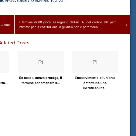
HE
,
PROVVEDIMENTO AMMINISTRATIVO
/
Il termine di 60 giorni assegnato dall’art. 46 del codice alle parti
o annuo
→
intimate per la costituzione in giudizio non è perentorio
elated Posts
Se scade, senza proroga, il
L’asservimento di un’area
ta...
termine per emanare il...
determina una
inedificabilità...