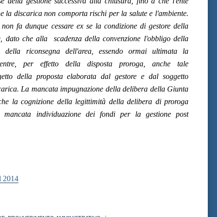
se della gestione successiva alla chiusura, fino a che l'ente
he la discarica non comporta rischi per la salute e l'ambiente.
 non fa dunque cessare ex se la condizione di gestore della
e, dato che alla scadenza della convenzione l'obbligo della
o della riconsegna dell'area, essendo ormai ultimata la
entre, per effetto della disposta proroga, anche tale
etto della proposta elaborata dal gestore e dal soggetto
iscarica. La mancata impugnazione della delibera della Giunta
che la cognizione della legittimità della delibera di proroga
le mancata individuazione dei fondi per la gestione post
l 2014