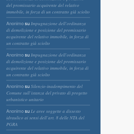
del promissario acquirente del relativo
immobile, in forza di un contratto già sciolto
Anonimo
su
Impugnazione dell’ordinanza
di demolizione e posizione del promissario
acquirente del relativo immobile, in forza di
un contratto già sciolto
Anonimo
su
Impugnazione dell’ordinanza
di demolizione e posizione del promissario
acquirente del relativo immobile, in forza di
un contratto già sciolto
Anonimo
su
Silenzio-inadempimento del
Comune sull’istanza del privato di progetto
urbanistico unitario
Anonimo
su
Le aree soggette a dissesto
idraulico ai sensi dell’art. 8 delle NTA del
PGRA