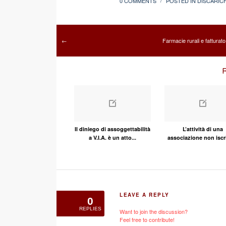
0 COMMENTS
POSTED IN
DISCARIC
/
Farmacie rurali e fatturat
←
R
Il diniego di assoggettabilità
L’attività di una
a V.I.A. è un atto...
associazione non iscrit
LEAVE A REPLY
0
REPLIES
Want to join the discussion?
Feel free to contribute!