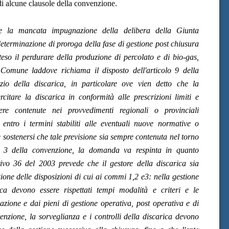
di alcune clausole della convenzione.
e la mancata impugnazione della delibera della Giunta
determinazione di proroga della fase di gestione post chiusura
teso il perdurare della produzione di percolato e di bio-gas,
 Comune laddove richiama il disposto dell'articolo 9 della
zio della discarica, in particolare ove vien detto che la
citare la discarica in conformità alle prescrizioni limiti e
ere contenute nei provvedimenti regionali o provinciali
ntro i termini stabiliti alle eventuali nuove normative o
 sostenersi che tale previsione sia sempre contenuta nel torno
lo 3 della convenzione, la domanda va respinta in quanto
ativo 36 del 2003 prevede che il gestore della discarica sia
zione delle disposizioni di cui ai commi 1,2 e3: nella gestione
ca devono essere rispettati tempi modalità e criteri e le
zzazione e dai pieni di gestione operativa, post operativa e di
nzione, la sorveglianza e i controlli della discarica devono