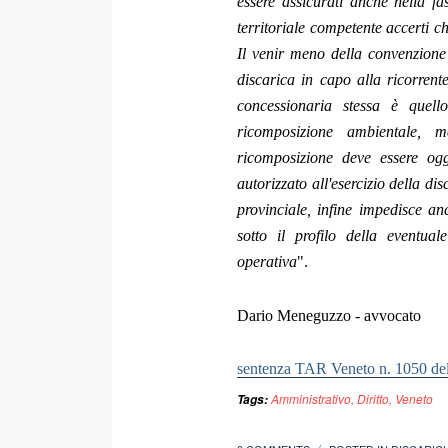
essere assicurati anche nella fa
territoriale competente accerti c
Il venir meno della convenzione
discarica in capo alla ricorrent
concessionaria stessa è quell
ricomposizione ambientale, m
ricomposizione deve essere ogg
autorizzato all'esercizio della d
provinciale, infine impedisce an
sotto il profilo della eventua
operativa
".
Dario Meneguzzo - avvocato
sentenza TAR Veneto n. 1050 de
Amministrativo
,
Diritto
,
Veneto
Tags: