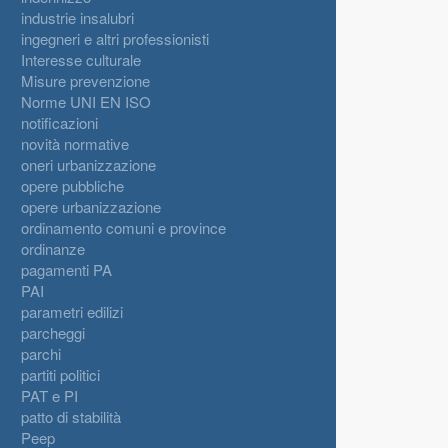
industrie insalubri
ingegneri e altri professionisti
Interesse culturale
Misure prevenzione
Norme UNI EN ISO
notificazioni
novità normative
oneri urbanizzazione
opere pubbliche
opere urbanizzazione
ordinamento comuni e province
ordinanze
pagamenti PA
PAI
parametri edilizi
parcheggi
parchi
partiti politici
PAT e PI
patto di stabilità
Peep