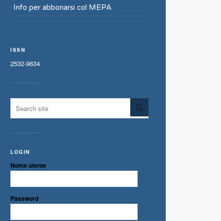
Info per abbonarsi col MEPA
ISSN
2532-9634
LOGIN
Nome utente
Password