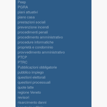
Peep
PGRA
piani attuativi
piano casa
prestazioni sociali
prevenzione incendi
procedimenti penali
procedimento amministrativo
procedure informatiche
proprietà e condominio
provvedimento amministrativo
PTCP
PTRC
Pubblicazioni obbligatorie
pubblico impiego
questioni elettorali
questioni processuali
quote latte
regione Veneto
revisori
risarcimento danni