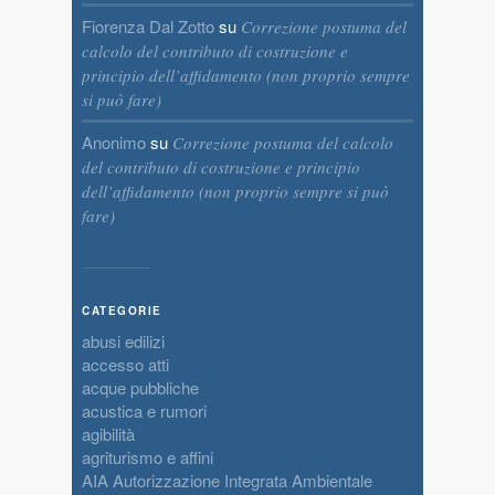
Fiorenza Dal Zotto
su
Correzione postuma del
calcolo del contributo di costruzione e
principio dell’affidamento (non proprio sempre
si può fare)
Anonimo
su
Correzione postuma del calcolo
del contributo di costruzione e principio
dell’affidamento (non proprio sempre si può
fare)
CATEGORIE
abusi edilizi
accesso atti
acque pubbliche
acustica e rumori
agibilità
agriturismo e affini
AIA Autorizzazione Integrata Ambientale