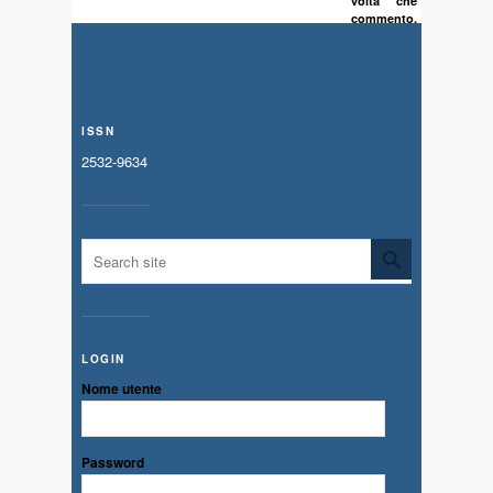
volta che
commento.
ISSN
2532-9634
LOGIN
Nome utente
Password