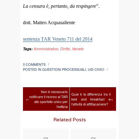
La censura è, pertanto, da respingere
”.
dott. Matteo Acquasaliente
sentenza TAR Veneto 711 del 2014
Amministrativo
,
Diritto
,
Veneto
Tags:
0 COMMENTS
/
POSTED IN
QUESTIONI PROCESSUALI
,
USI CIVICI
/
Non è necessario
Qual è la differenza tra il
notificare il ricorso al TAR
←
bed and breakfast e
→
allo sportello unico per
l’attività di affittacamere?
l’edilizia
Related Posts