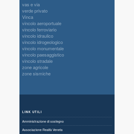
vas e via
verde privato
Vinca
vincolo aeroportuale
vincolo ferroviario
vincolo idraulico
vincolo idrogeologico
vincolo monumentale
vincolo paesaggistico
vincolo stradale
zone agricole
zone sismiche
LINK UTILI
Amministrazione di sostegno
Associazione Realtà Veneta