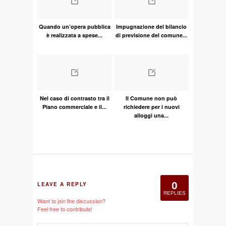
Quando un’opera pubblica
Impugnazione del bilancio
è realizzata a spese...
di previsione del comune...
Nel caso di contrasto tra il
Il Comune non può
Piano commerciale e il...
richiedere per i nuovi
alloggi una...
0
LEAVE A REPLY
REPLIES
Want to join the discussion?
Feel free to contribute!