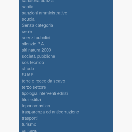
sanatoria edilizia
sanità
sanzioni amministrative
scuola
Senza categoria
serre
servizi pubblici
silenzio P.A.
siti natura 2000
società pubbliche
sos tecnico
strade
SUAP
terre e rocce da scavo
terzo settore
tipologia interventi edilizi
titoli edilizi
toponomastica
trasparenza ed anticorruzione
trasporti
turismo
usi civici