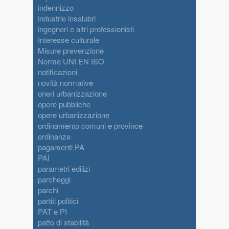
indennizzo
industrie insalubri
ingegneri e altri professionisti
Interesse culturale
Misure prevenzione
Norme UNI EN ISO
notificazioni
novità normative
oneri urbanizzazione
opere pubbliche
opere urbanizzazione
ordinamento comuni e province
ordinanze
pagamenti PA
PAI
parametri edilizi
parcheggi
parchi
partiti politici
PAT e PI
patto di stabilità