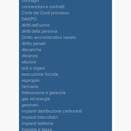
convegni
convenzioni e contratti
Corte dei Conti processo
DASPO
diritti dell'uomo
diritti della persona
Diritto amministrativo veneto
diritto penale
discariche
distanze
elezioni
enti e organi
esecuzione forzata
esproprio
farmacie
fideiussione e garanzie
gas ed energia
geometri
impianti distribuzione carburanti
impianti fotovoltaici
impianti telefonia
imposte e tasse