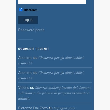
Ricordami
Password persa
COMMENTI RECENTI
Anonimo
su
Clemenza per gli abusi edilizi
risalenti?
Anonimo
su
Clemenza per gli abusi edilizi
risalenti?
Vittorio
su
Silenzio-inadempimento del Comune
sull’istanza del privato di progetto urbanistico
unitario
Fiorenza Dal Zotto
su
Impugnazione