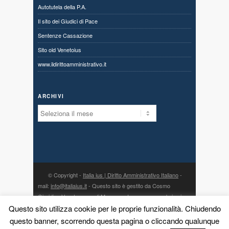
Autotutela della P.A.
Il sito dei Giudici di Pace
Sentenze Cassazione
Sito old Venetoius
www.ildirittoamministrativo.it
ARCHIVI
Archivi
© Copyright -
Italia ius | Diritto Amministrativo Italiano
-
mail:
info@italiaius.it
- Questo sito è gestito da Cosmo
Giuridico Veneto s.a.s. di Marangon Ivonne, con sede in via
Centro 80, fraz. Priabona 36030 Monte di Malo (VI) - P. IVA
Questo sito utilizza cookie per le proprie funzionalità. Chiudendo
03775960242 - PEC:
cosmogiuridicoveneto@legalmail.it
- la
questo banner, scorrendo questa pagina o cliccando qualunque
direzione scientifica è affidata all’avv. Dario Meneguzzo, con