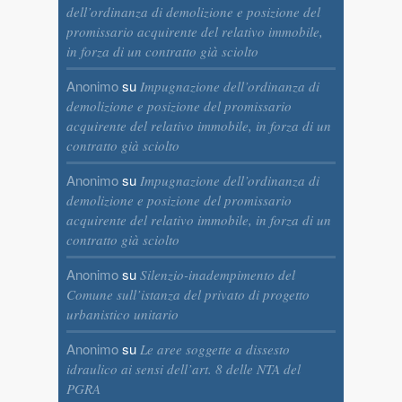
dell’ordinanza di demolizione e posizione del
promissario acquirente del relativo immobile,
in forza di un contratto già sciolto
Anonimo
su
Impugnazione dell’ordinanza di
demolizione e posizione del promissario
acquirente del relativo immobile, in forza di un
contratto già sciolto
Anonimo
su
Impugnazione dell’ordinanza di
demolizione e posizione del promissario
acquirente del relativo immobile, in forza di un
contratto già sciolto
Anonimo
su
Silenzio-inadempimento del
Comune sull’istanza del privato di progetto
urbanistico unitario
Anonimo
su
Le aree soggette a dissesto
idraulico ai sensi dell’art. 8 delle NTA del
PGRA