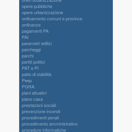
opere pubbliche
opere urbanizzazione
ordinamento comuni e province
ordinanze
pagamenti PA
PAI
parametri edilizi
parcheggi
parchi
partiti politici
PAT e PI
patto di stabilità
Peep
PGRA
piani attuativi
piano casa
prestazioni sociali
prevenzione incendi
procedimenti penali
procedimento amministrativo
procedure informatiche