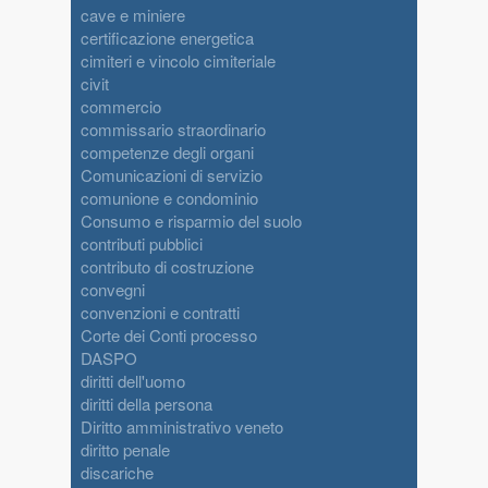
cave e miniere
certificazione energetica
cimiteri e vincolo cimiteriale
civit
commercio
commissario straordinario
competenze degli organi
Comunicazioni di servizio
comunione e condominio
Consumo e risparmio del suolo
contributi pubblici
contributo di costruzione
convegni
convenzioni e contratti
Corte dei Conti processo
DASPO
diritti dell'uomo
diritti della persona
Diritto amministrativo veneto
diritto penale
discariche