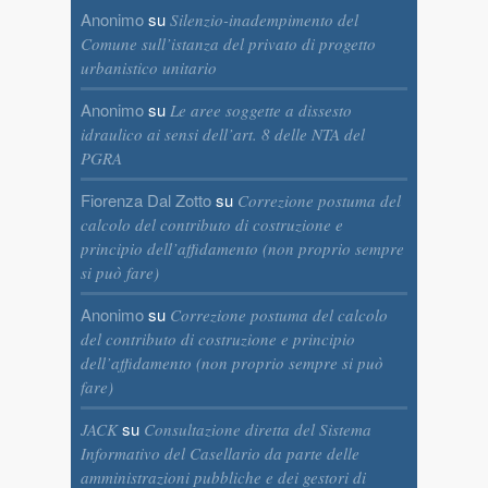
Anonimo
su
Silenzio-inadempimento del
Comune sull’istanza del privato di progetto
urbanistico unitario
Anonimo
su
Le aree soggette a dissesto
idraulico ai sensi dell’art. 8 delle NTA del
PGRA
Fiorenza Dal Zotto
su
Correzione postuma del
calcolo del contributo di costruzione e
principio dell’affidamento (non proprio sempre
si può fare)
Anonimo
su
Correzione postuma del calcolo
del contributo di costruzione e principio
dell’affidamento (non proprio sempre si può
fare)
su
JACK
Consultazione diretta del Sistema
Informativo del Casellario da parte delle
amministrazioni pubbliche e dei gestori di