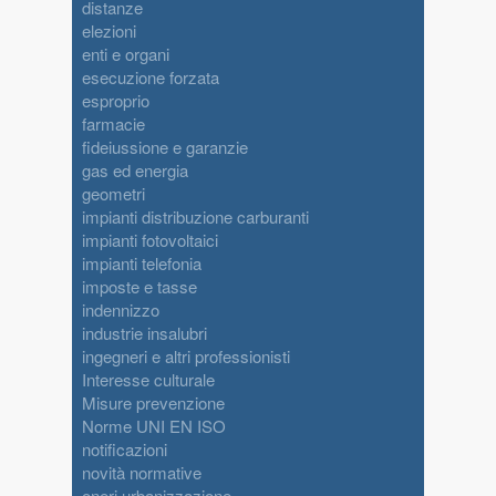
distanze
elezioni
enti e organi
esecuzione forzata
esproprio
farmacie
fideiussione e garanzie
gas ed energia
geometri
impianti distribuzione carburanti
impianti fotovoltaici
impianti telefonia
imposte e tasse
indennizzo
industrie insalubri
ingegneri e altri professionisti
Interesse culturale
Misure prevenzione
Norme UNI EN ISO
notificazioni
novità normative
oneri urbanizzazione