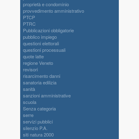
proprietà e condominio
provvedimento amministrativo
PTCP
PTRC
Pubblicazioni obbligatorie
pubblico impiego
questioni elettorali
questioni processuali
quote latte
regione Veneto
revisori
risarcimento danni
sanatoria edilizia
sanità
sanzioni amministrative
scuola
Senza categoria
serre
servizi pubblici
silenzio P.A.
siti natura 2000