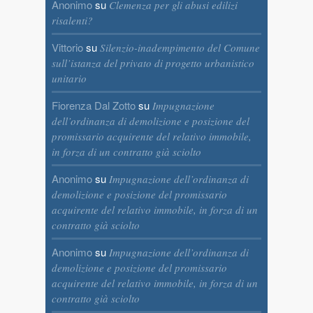
Anonimo
su
Clemenza per gli abusi edilizi
risalenti?
Vittorio
su
Silenzio-inadempimento del Comune
sull’istanza del privato di progetto urbanistico
unitario
Fiorenza Dal Zotto
su
Impugnazione
dell’ordinanza di demolizione e posizione del
promissario acquirente del relativo immobile,
in forza di un contratto già sciolto
Anonimo
su
Impugnazione dell’ordinanza di
demolizione e posizione del promissario
acquirente del relativo immobile, in forza di un
contratto già sciolto
Anonimo
su
Impugnazione dell’ordinanza di
demolizione e posizione del promissario
acquirente del relativo immobile, in forza di un
contratto già sciolto