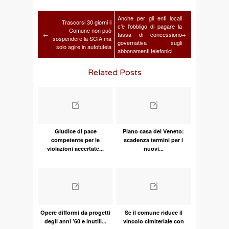
Anche per gli enti locali
Trascorsi 30 giorni il
c’è l’obbligo di pagare la
Comune non può
←
tassa di concessione
→
sospendere la SCIA ma
governativa sugli
solo agire in autotutela
abbonamenti telefonici
Related Posts
Giudice di pace
Piano casa del Veneto:
competente per le
scadenza termini per i
violazioni accertate...
nuovi...
Opere difformi da progetti
Se il comune riduce il
degli anni ’60 e inutili...
vincolo cimiteriale con