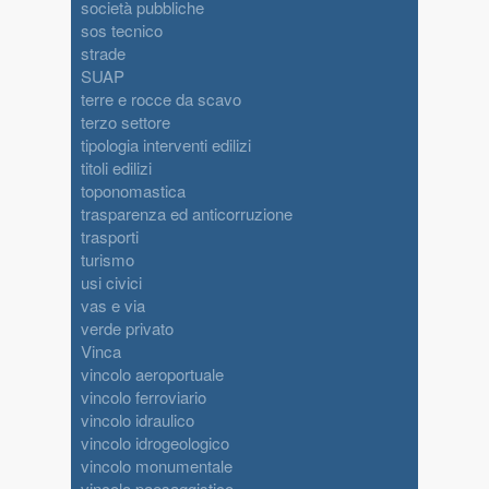
società pubbliche
sos tecnico
strade
SUAP
terre e rocce da scavo
terzo settore
tipologia interventi edilizi
titoli edilizi
toponomastica
trasparenza ed anticorruzione
trasporti
turismo
usi civici
vas e via
verde privato
Vinca
vincolo aeroportuale
vincolo ferroviario
vincolo idraulico
vincolo idrogeologico
vincolo monumentale
vincolo paesaggistico