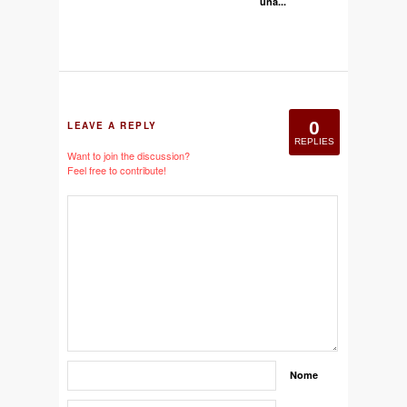
una...
0
LEAVE A REPLY
REPLIES
Want to join the discussion?
Feel free to contribute!
Nome