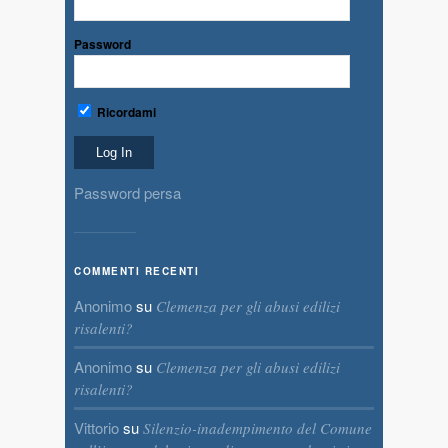
Password
Ricordami
Password persa
COMMENTI RECENTI
Anonimo
su
Clemenza per gli abusi edilizi
risalenti?
Anonimo
su
Clemenza per gli abusi edilizi
risalenti?
Vittorio
su
Silenzio-inadempimento del Comune