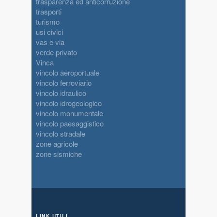
trasparenza ed anticorruzione
trasporti
turismo
usi civici
vas e via
verde privato
Vinca
vincolo aeroportuale
vincolo ferroviario
vincolo idraulico
vincolo idrogeologico
vincolo monumentale
vincolo paesaggistico
vincolo stradale
zone agricole
zone sismiche
LINK UTILI