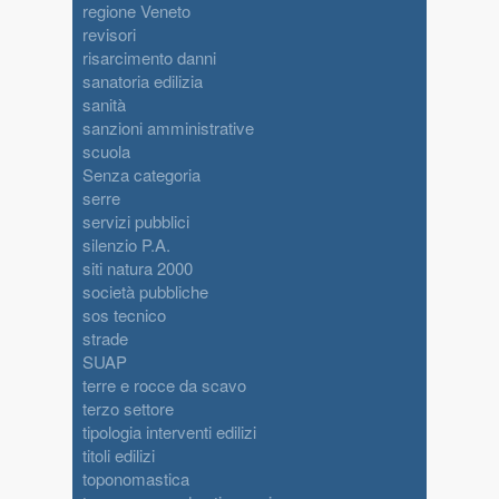
regione Veneto
revisori
risarcimento danni
sanatoria edilizia
sanità
sanzioni amministrative
scuola
Senza categoria
serre
servizi pubblici
silenzio P.A.
siti natura 2000
società pubbliche
sos tecnico
strade
SUAP
terre e rocce da scavo
terzo settore
tipologia interventi edilizi
titoli edilizi
toponomastica