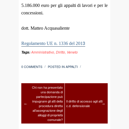
5.186.000 euro per gli appalti di lavori e per le
concessioni.
dott. Matteo Acquasaliente
3
Regolamento UE n. 1336 del 201
Amministrativo
,
Diritto
,
Veneto
Tags:
0 COMMENTS
POSTED IN
APPALTI
/
/
Chi non ha presentato
una domanda di
partecipazione può
impugnare gli atti della
Il diritto di accesso agli atti
←
→
procedura diretta
c.d. defensionale
all’assegnazione degli
alloggi di proprietà
comunale?