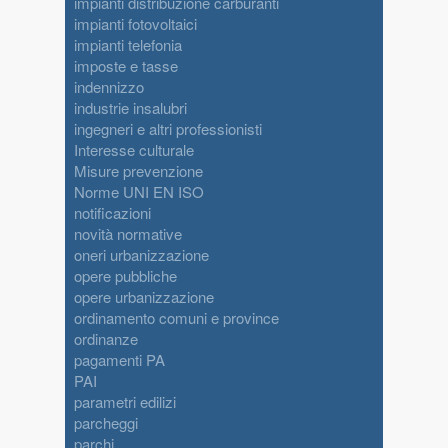
impianti distribuzione carburanti
impianti fotovoltaici
impianti telefonia
imposte e tasse
indennizzo
industrie insalubri
ingegneri e altri professionisti
Interesse culturale
Misure prevenzione
Norme UNI EN ISO
notificazioni
novità normative
oneri urbanizzazione
opere pubbliche
opere urbanizzazione
ordinamento comuni e province
ordinanze
pagamenti PA
PAI
parametri edilizi
parcheggi
parchi