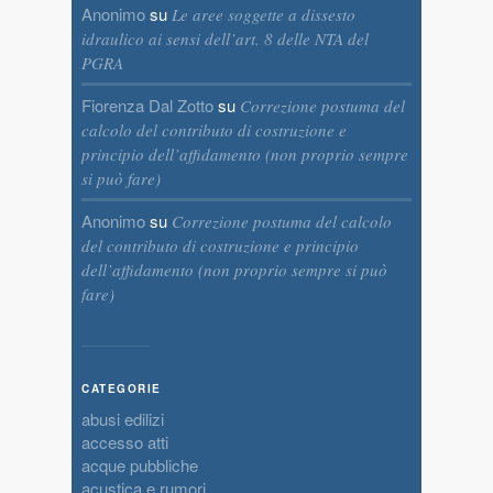
Anonimo
su
Le aree soggette a dissesto
idraulico ai sensi dell’art. 8 delle NTA del
PGRA
Fiorenza Dal Zotto
su
Correzione postuma del
calcolo del contributo di costruzione e
principio dell’affidamento (non proprio sempre
si può fare)
Anonimo
su
Correzione postuma del calcolo
del contributo di costruzione e principio
dell’affidamento (non proprio sempre si può
fare)
CATEGORIE
abusi edilizi
accesso atti
acque pubbliche
acustica e rumori