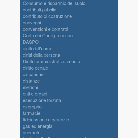
Consumo e risparmio del suolo
contributi pubblici
contributo di costruzione
convegni
convenzioni e contratti
Corte dei Conti processo
DASPO
diritti dell'uomo
diritti della persona
Diritto amministrativo veneto
diritto penale
discariche
distanze
elezioni
enti e organi
esecuzione forzata
esproprio
farmacie
fideiussione e garanzie
gas ed energia
geometri