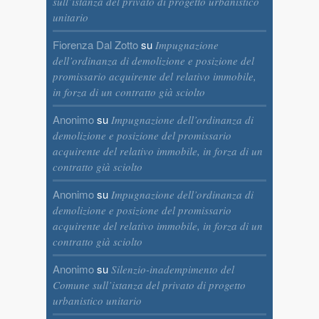
sull’istanza del privato di progetto urbanistico
unitario
Fiorenza Dal Zotto
su
Impugnazione
dell’ordinanza di demolizione e posizione del
promissario acquirente del relativo immobile,
in forza di un contratto già sciolto
Anonimo
su
Impugnazione dell’ordinanza di
demolizione e posizione del promissario
acquirente del relativo immobile, in forza di un
contratto già sciolto
Anonimo
su
Impugnazione dell’ordinanza di
demolizione e posizione del promissario
acquirente del relativo immobile, in forza di un
contratto già sciolto
Anonimo
su
Silenzio-inadempimento del
Comune sull’istanza del privato di progetto
urbanistico unitario