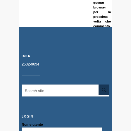
questo
browser
per la
prossima
volta che
commento.
ISSN
2532-9634
LOGIN
Nome utente