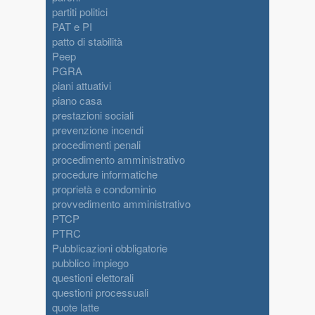
partiti politici
PAT e PI
patto di stabilità
Peep
PGRA
piani attuativi
piano casa
prestazioni sociali
prevenzione incendi
procedimenti penali
procedimento amministrativo
procedure informatiche
proprietà e condominio
provvedimento amministrativo
PTCP
PTRC
Pubblicazioni obbligatorie
pubblico impiego
questioni elettorali
questioni processuali
quote latte