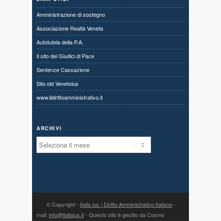
Amministrazione di sostegno
Associazione Realtà Veneta
Autotutela della P.A.
Il sito dei Giudici di Pace
Sentenze Cassazione
Sito old Venetoius
www.ildirittoamministrativo.it
ARCHIVI
Archivi
© Copyright -
Italia ius | Diritto Amministrativo Italiano
-
mail:
info@italiaius.it
- Questo sito è gestito da Cosmo