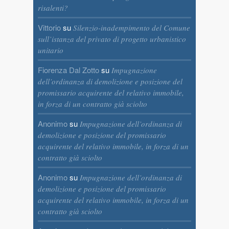
risalenti?
Vittorio
su
Silenzio-inadempimento del Comune
sull’istanza del privato di progetto urbanistico
unitario
Fiorenza Dal Zotto
su
Impugnazione
dell’ordinanza di demolizione e posizione del
promissario acquirente del relativo immobile,
in forza di un contratto già sciolto
Anonimo
su
Impugnazione dell’ordinanza di
demolizione e posizione del promissario
acquirente del relativo immobile, in forza di un
contratto già sciolto
Anonimo
su
Impugnazione dell’ordinanza di
demolizione e posizione del promissario
acquirente del relativo immobile, in forza di un
contratto già sciolto