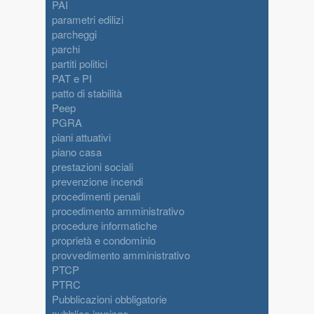
PAI
parametri edilizi
parcheggi
parchi
partiti politici
PAT e PI
patto di stabilità
Peep
PGRA
piani attuativi
piano casa
prestazioni sociali
prevenzione incendi
procedimenti penali
procedimento amministrativo
procedure informatiche
proprietà e condominio
provvedimento amministrativo
PTCP
PTRC
Pubblicazioni obbligatorie
pubblico impiego