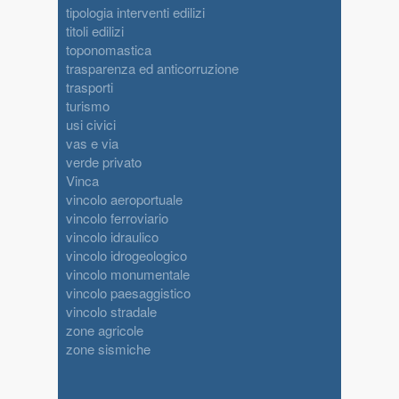
tipologia interventi edilizi
titoli edilizi
toponomastica
trasparenza ed anticorruzione
trasporti
turismo
usi civici
vas e via
verde privato
Vinca
vincolo aeroportuale
vincolo ferroviario
vincolo idraulico
vincolo idrogeologico
vincolo monumentale
vincolo paesaggistico
vincolo stradale
zone agricole
zone sismiche