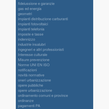
fideiussione e garanzie
gas ed energia
geometri
impianti distribuzione carburanti
impianti fotovoltaici
impianti telefonia
imposte e tasse
indennizzo
industrie insalubri
ingegneri e altri professionisti
Interesse culturale
Misure prevenzione
Norme UNI EN ISO
notificazioni
novità normative
oneri urbanizzazione
opere pubbliche
opere urbanizzazione
ordinamento comuni e province
ordinanze
pagamenti PA