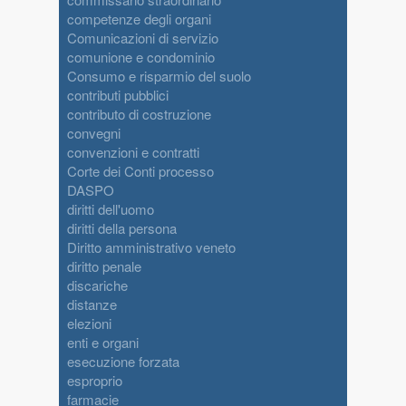
competenze degli organi
Comunicazioni di servizio
comunione e condominio
Consumo e risparmio del suolo
contributi pubblici
contributo di costruzione
convegni
convenzioni e contratti
Corte dei Conti processo
DASPO
diritti dell'uomo
diritti della persona
Diritto amministrativo veneto
diritto penale
discariche
distanze
elezioni
enti e organi
esecuzione forzata
esproprio
farmacie