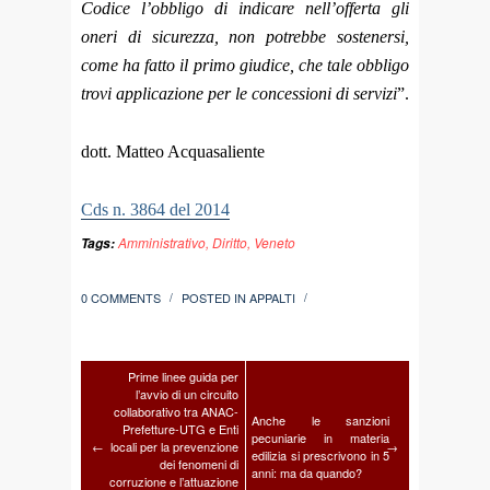
Codice l’obbligo di indicare nell’offerta gli
oneri di sicurezza, non potrebbe sostenersi,
come ha fatto il primo giudice, che tale obbligo
trovi applicazione per le concessioni di servizi
”.
dott. Matteo Acquasaliente
Cds n. 3864 del 2014
Amministrativo
,
Diritto
,
Veneto
Tags:
0 COMMENTS
POSTED IN
APPALTI
/
/
Prime linee guida per
l’avvio di un circuito
collaborativo tra ANAC-
Anche le sanzioni
Prefetture-UTG e Enti
pecuniarie in materia
←
locali per la prevenzione
→
edilizia si prescrivono in 5
dei fenomeni di
anni: ma da quando?
corruzione e l’attuazione