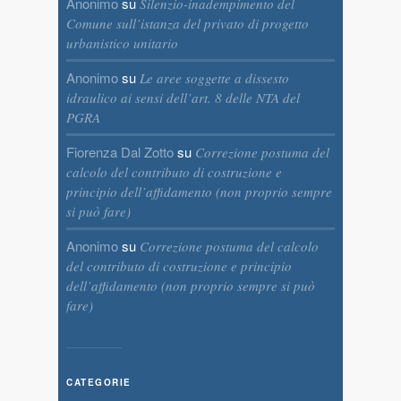
Anonimo
su
Silenzio-inadempimento del
Comune sull’istanza del privato di progetto
urbanistico unitario
Anonimo
su
Le aree soggette a dissesto
idraulico ai sensi dell’art. 8 delle NTA del
PGRA
Fiorenza Dal Zotto
su
Correzione postuma del
calcolo del contributo di costruzione e
principio dell’affidamento (non proprio sempre
si può fare)
Anonimo
su
Correzione postuma del calcolo
del contributo di costruzione e principio
dell’affidamento (non proprio sempre si può
fare)
CATEGORIE