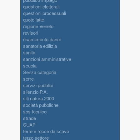
questioni elettorali
questioni processuali
quote latte
regione Veneto
revisori
risarcimento danni
sanatoria edilizia
sanità
sanzioni amministrative
scuola
Senza categoria
serre
servizi pubblici
silenzio P.A.
siti natura 2000
società pubbliche
sos tecnico
strade
SUAP
terre e rocce da scavo
terzo settore