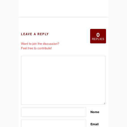
0
LEAVE A REPLY
REPLIES
Want to join the discussion?
Feel free to contribute!
Nome
Email