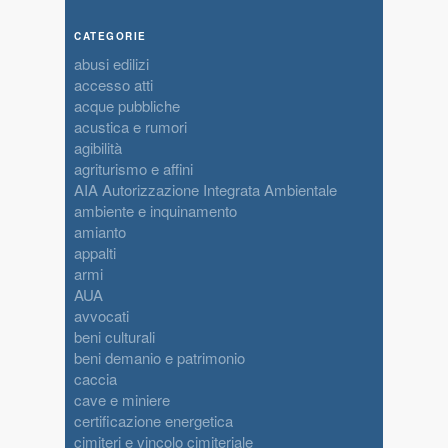
CATEGORIE
abusi edilizi
accesso atti
acque pubbliche
acustica e rumori
agibilità
agriturismo e affini
AIA Autorizzazione Integrata Ambientale
ambiente e inquinamento
amianto
appalti
armi
AUA
avvocati
beni culturali
beni demanio e patrimonio
caccia
cave e miniere
certificazione energetica
cimiteri e vincolo cimiteriale