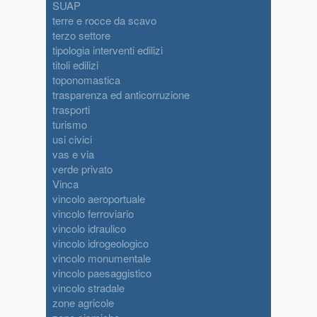
SUAP
terre e rocce da scavo
terzo settore
tipologia interventi edilizi
titoli edilizi
toponomastica
trasparenza ed anticorruzione
trasporti
turismo
usi civici
vas e via
verde privato
Vinca
vincolo aeroportuale
vincolo ferroviario
vincolo idraulico
vincolo idrogeologico
vincolo monumentale
vincolo paesaggistico
vincolo stradale
zone agricole