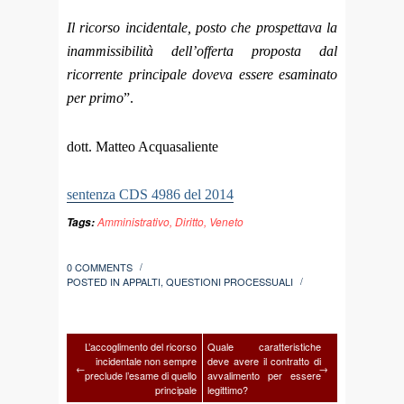
Il ricorso incidentale, posto che prospettava la
inammissibilità dell’offerta proposta dal
ricorrente principale doveva essere esaminato
per primo
”.
dott. Matteo Acquasaliente
sentenza CDS 4986 del 2014
Amministrativo
,
Diritto
,
Veneto
Tags:
0 COMMENTS
/
POSTED IN
APPALTI
,
QUESTIONI PROCESSUALI
/
L’accoglimento del ricorso
Quale caratteristiche
incidentale non sempre
deve avere il contratto di
←
→
preclude l’esame di quello
avvalimento per essere
principale
legittimo?