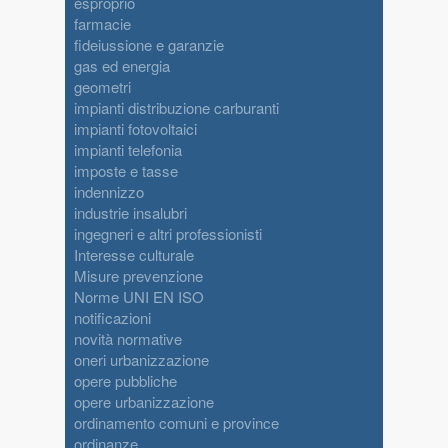
esproprio
farmacie
fideiussione e garanzie
gas ed energia
geometri
impianti distribuzione carburanti
impianti fotovoltaici
impianti telefonia
imposte e tasse
indennizzo
industrie insalubri
ingegneri e altri professionisti
Interesse culturale
Misure prevenzione
Norme UNI EN ISO
notificazioni
novità normative
oneri urbanizzazione
opere pubbliche
opere urbanizzazione
ordinamento comuni e province
ordinanze