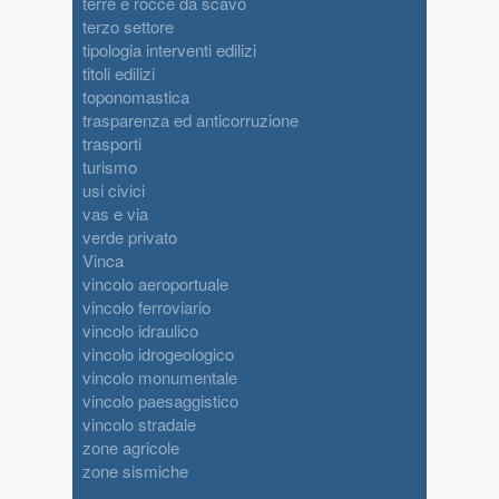
terre e rocce da scavo
terzo settore
tipologia interventi edilizi
titoli edilizi
toponomastica
trasparenza ed anticorruzione
trasporti
turismo
usi civici
vas e via
verde privato
Vinca
vincolo aeroportuale
vincolo ferroviario
vincolo idraulico
vincolo idrogeologico
vincolo monumentale
vincolo paesaggistico
vincolo stradale
zone agricole
zone sismiche