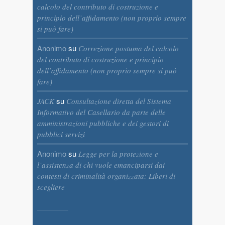
calcolo del contributo di costruzione e
principio dell’affidamento (non proprio sempre
si può fare)
Anonimo
su
Correzione postuma del calcolo
del contributo di costruzione e principio
dell’affidamento (non proprio sempre si può
fare)
su
JACK
Consultazione diretta del Sistema
Informativo del Casellario da parte delle
amministrazioni pubbliche e dei gestori di
pubblici servizi
Anonimo
su
Legge per la protezione e
l’assistenza di chi vuole emanciparsi dai
contesti di criminalità organizzata: Liberi di
scegliere