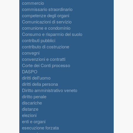
commercio
commissario straordinario
competenze degli organi
Comunicazioni di servizio
comunione e condominio
Consumo e risparmio del suolo
contributi pubblici
contributo di costruzione
convegni
convenzioni e contratti
Corte dei Conti processo
DASPO
diritti dell'uomo
diritti della persona
Diritto amministrativo veneto
diritto penale
discariche
distanze
elezioni
enti e organi
esecuzione forzata