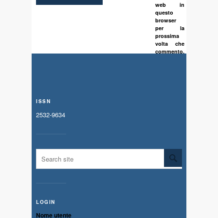
web in
questo
browser
per la
prossima
volta che
commento.
ISSN
2532-9634
LOGIN
Nome utente