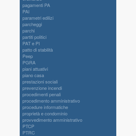
pagamenti PA
PAI
parametri edilizi
parcheggi
parchi
partiti politici
PAT e PI
patto di stabilità
Peep
PGRA
piani attuativi
piano casa
prestazioni sociali
prevenzione incendi
procedimenti penali
procedimento amministrativo
procedure informatiche
proprietà e condominio
provvedimento amministrativo
PTCP
PTRC