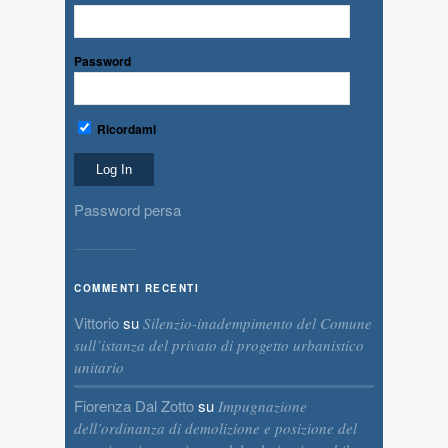
Password
Ricordami
Password persa
COMMENTI RECENTI
Vittorio
su
Silenzio-inadempimento del Comune
sull’istanza del privato di progetto urbanistico
unitario
Fiorenza Dal Zotto
su
Impugnazione
dell’ordinanza di demolizione e posizione del