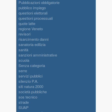
Pubblicazioni obbligatorie
pubblico impiego
questioni elettorali
questioni processuali
quote latte
regione Veneto
revisori
risarcimento danni
sanatoria edilizia
sanità
sanzioni amministrative
scuola
Senza categoria
serre
servizi pubblici
silenzio P.A.
siti natura 2000
società pubbliche
sos tecnico
strade
SUAP