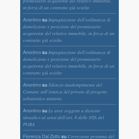
promissario acquirente del relativo immobile,
in forza di un contratto già sciolto
Anonimo
su
Impugnazione dell’ordinanza di
demolizione e posizione del promissario
acquirente del relativo immobile, in forza di un
contratto già sciolto
Anonimo
su
Impugnazione dell’ordinanza di
demolizione e posizione del promissario
acquirente del relativo immobile, in forza di un
contratto già sciolto
Anonimo
su
Silenzio-inadempimento del
Comune sull’istanza del privato di progetto
urbanistico unitario
Anonimo
su
Le aree soggette a dissesto
idraulico ai sensi dell’art. 8 delle NTA del
PGRA
Fiorenza Dal Zotto
su
Correzione postuma del