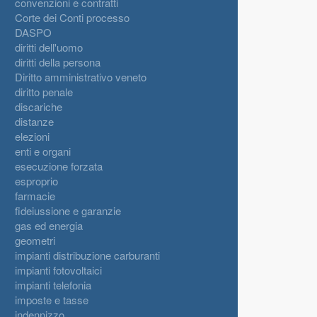
convenzioni e contratti
Corte dei Conti processo
DASPO
diritti dell'uomo
diritti della persona
Diritto amministrativo veneto
diritto penale
discariche
distanze
elezioni
enti e organi
esecuzione forzata
esproprio
farmacie
fideiussione e garanzie
gas ed energia
geometri
impianti distribuzione carburanti
impianti fotovoltaici
impianti telefonia
imposte e tasse
indennizzo