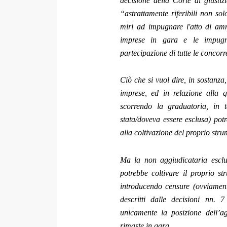
decisione della Corte di giusti
“astrattamente riferibili non so
miri ad impugnare l'atto di am
imprese in gara e le impugnaz
partecipazione di tutte le concorr
Ciò che si vuol dire, in sostanza
imprese, ed in relazione alla q
scorrendo la graduatoria, in t
stata/doveva essere esclusa) potr
alla coltivazione del proprio stru
Ma la non aggiudicataria esclus
potrebbe coltivare il proprio s
introducendo censure (ovviament
descritti dalle decisioni nn.
unicamente la posizione dell’a
rimaste in gara.