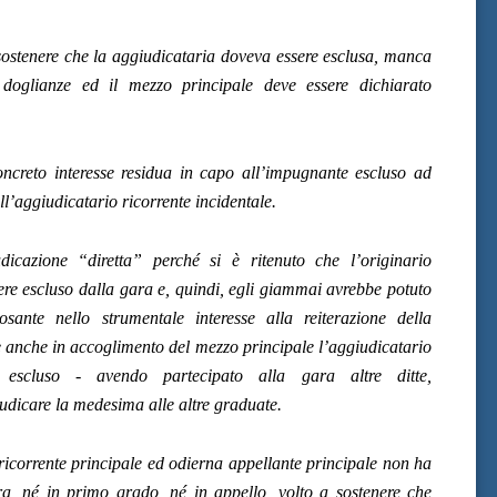
 sostenere che la aggiudicataria doveva essere esclusa, manca
te doglianze ed il mezzo principale deve essere dichiarato
concreto interesse residua in capo all’impugnante escluso ad
ell’aggiudicatario ricorrente incidentale.
dicazione “diretta” perché si è ritenuto che l’originario
ere escluso dalla gara e, quindi, egli giammai avrebbe potuto
osante nello strumentale interesse alla reiterazione della
e anche in accoglimento del mezzo principale l’aggiudicatario
se escluso - avendo partecipato alla gara altre ditte,
dicare la medesima alle altre graduate.
 ricorrente principale ed odierna appellante principale non ha
a, né in primo grado, né in appello, volto a sostenere che