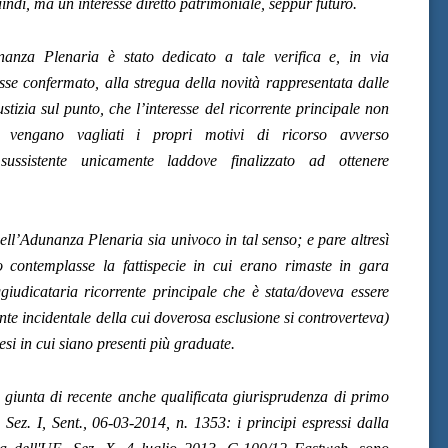
ndi, ma un interesse diretto patrimoniale, seppur futuro.
unanza Plenaria è stato dedicato a tale verifica e, in via
asse confermato, alla stregua della novità rappresentata dalle
tizia sul punto, che l’interesse del ricorrente principale non
 vengano vagliati i propri motivi di ricorso avverso
 sussistente unicamente laddove finalizzato ad ottenere
ll’Adunanza Plenaria sia univoco in tal senso; e pare altresì
o contemplasse la fattispecie in cui erano rimaste in gara
iudicataria ricorrente principale che è stata/doveva essere
nte incidentale della cui doverosa esclusione si controverteva)
esi in cui siano presenti più graduate.
 giunta di recente anche qualificata giurisprudenza di primo
z. I, Sent., 06-03-2014, n. 1353: i principi espressi dalla