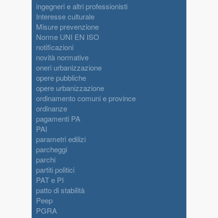
ingegneri e altri professionisti
Interesse culturale
Misure prevenzione
Norme UNI EN ISO
notificazioni
novità normative
oneri urbanizzazione
opere pubbliche
opere urbanizzazione
ordinamento comuni e province
ordinanze
pagamenti PA
PAI
parametri edilizi
parcheggi
parchi
partiti politici
PAT e PI
patto di stabilità
Peep
PGRA