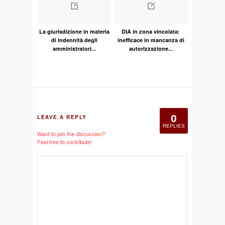
La giurisdizione in materia
DIA in zona vincolata:
di indennità degli
inefficace in mancanza di
amministratori...
autorizzazione...
0
LEAVE A REPLY
REPLIES
Want to join the discussion?
Feel free to contribute!