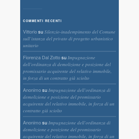
COMMENTI RECENTI
Vittorio
su
Silenzio-inadempimento del Comune
sull’istanza del privato di progetto urbanistico
unitario
Fiorenza Dal Zotto
su
Impugnazione
dell’ordinanza di demolizione e posizione del
promissario acquirente del relativo immobile,
in forza di un contratto già sciolto
Anonimo
su
Impugnazione dell’ordinanza di
demolizione e posizione del promissario
acquirente del relativo immobile, in forza di un
contratto già sciolto
Anonimo
su
Impugnazione dell’ordinanza di
demolizione e posizione del promissario
acquirente del relativo immobile, in forza di un