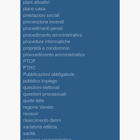
piani attuativi
piano casa
prestazioni sociali
prevenzione incendi
procedimenti penali
procedimento amministrativo
procedure informatiche
proprietà e condominio
provvedimento amministrativo
PTCP
PTRC
Pubblicazioni obbligatorie
pubblico impiego
questioni elettorali
questioni processuali
quote latte
regione Veneto
revisori
risarcimento danni
sanatoria edilizia
sanità
sanzioni amministrative