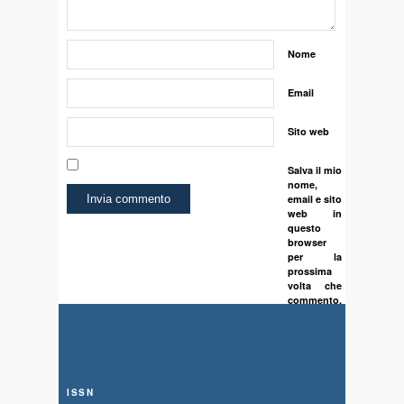
Nome
Email
Sito web
Salva il mio
nome,
email e sito
web in
questo
browser
per la
prossima
volta che
commento.
ISSN