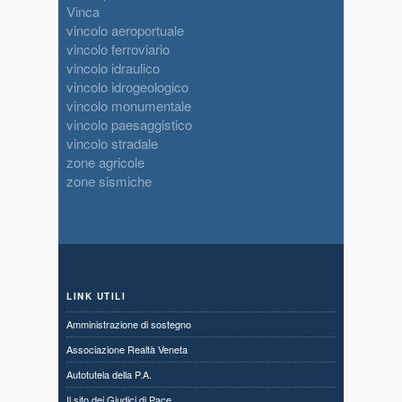
Vinca
vincolo aeroportuale
vincolo ferroviario
vincolo idraulico
vincolo idrogeologico
vincolo monumentale
vincolo paesaggistico
vincolo stradale
zone agricole
zone sismiche
LINK UTILI
Amministrazione di sostegno
Associazione Realtà Veneta
Autotutela della P.A.
Il sito dei Giudici di Pace