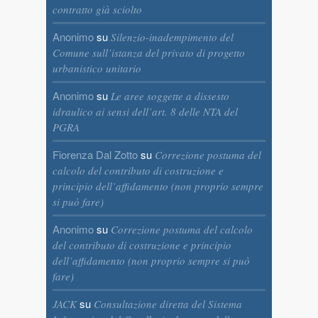
contratto già sciolto
Anonimo
su
Silenzio-inadempimento del
Comune sull’istanza del privato di progetto
urbanistico unitario
Anonimo
su
Le aree soggette a dissesto
idraulico ai sensi dell’art. 8 delle NTA del
PGRA
Fiorenza Dal Zotto
su
Correzione postuma del
calcolo del contributo di costruzione e
principio dell’affidamento (non proprio sempre
si può fare)
Anonimo
su
Correzione postuma del calcolo
del contributo di costruzione e principio
dell’affidamento (non proprio sempre si può
fare)
su
JACK
Consultazione diretta del Sistema