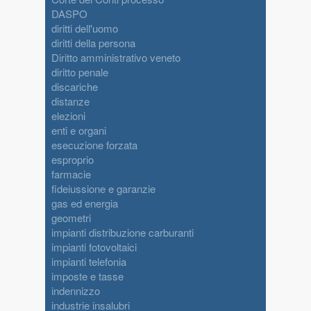
DASPO
diritti dell'uomo
diritti della persona
Diritto amministrativo veneto
diritto penale
discariche
distanze
elezioni
enti e organi
esecuzione forzata
esproprio
farmacie
fideiussione e garanzie
gas ed energia
geometri
impianti distribuzione carburanti
impianti fotovoltaici
impianti telefonia
imposte e tasse
indennizzo
industrie insalubri