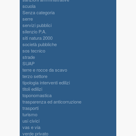
scuola
Senza categoria
serre
servizi pubblici
silenzio P.A.
siti natura 2000
società pubbliche
sos tecnico
strade
SUAP
terre e rocce da scavo
terzo settore
tipologia interventi edilizi
titoli edilizi
toponomastica
trasparenza ed anticorruzione
trasporti
turismo
usi civici
vas e via
verde privato