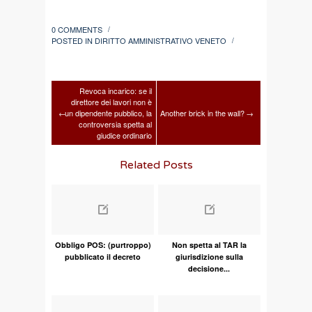
0 COMMENTS
/
POSTED IN
DIRITTO AMMINISTRATIVO VENETO
/
Revoca incarico: se il
direttore dei lavori non è
←
un dipendente pubblico, la
Another brick in the wall?
→
controversia spetta al
giudice ordinario
Related Posts
Obbligo POS: (purtroppo)
Non spetta al TAR la
pubblicato il decreto
giurisdizione sulla
decisione...