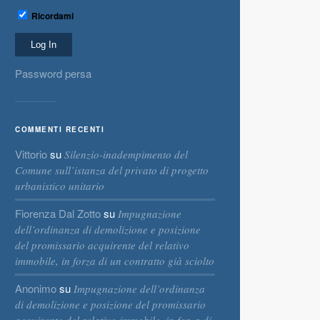
Ricordami
Password persa
COMMENTI RECENTI
Vittorio
su
Silenzio-inadempimento del
Comune sull’istanza del privato di progetto
urbanistico unitario
Fiorenza Dal Zotto
su
Impugnazione
dell’ordinanza di demolizione e posizione
del promissario acquirente del relativo
immobile, in forza di un contratto già sciolto
Anonimo
su
Impugnazione dell’ordinanza
di demolizione e posizione del promissario