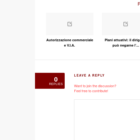
R
Autorizzazione commerciale
Piani attuativi: il diri
e V.I.A.
può negarne l’...
LEAVE A REPLY
0
REPLIES
Want to join the discussion?
Feel free to contribute!