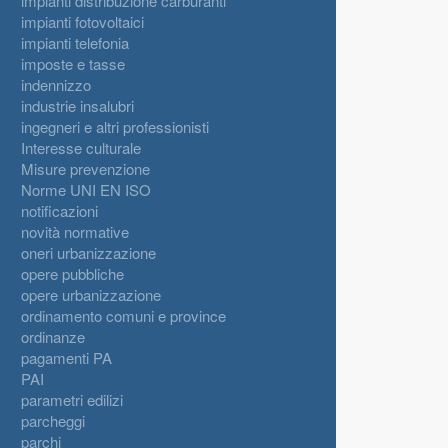
impianti distribuzione carburanti
impianti fotovoltaici
impianti telefonia
imposte e tasse
indennizzo
industrie insalubri
ingegneri e altri professionisti
Interesse culturale
Misure prevenzione
Norme UNI EN ISO
notificazioni
novità normative
oneri urbanizzazione
opere pubbliche
opere urbanizzazione
ordinamento comuni e province
ordinanze
pagamenti PA
PAI
parametri edilizi
parcheggi
parchi