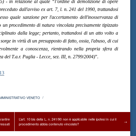
5) - in relazione al quale “l’ordine di demolizione di opere
receduto dall'avviso ex art. 7, l. n. 241 del 1990, trattandosi
esso quale sanzione per l'accertamento dell'inosservanza di
o un procedimento di natura vincolata precisamente tipizzato
ciplinato dalla legge; pertanto, trattandosi di un atto volto a
sorge in virtù di un presupposto di fatto, ossia, l'abuso, di cui
nevolmente a conoscenza, rientrando nella propria sfera di
 del T.a.r. Puglia - Lecce, sez. III, n. 2799/2004)
”.
13
AMMINISTRATIVO VENETO
/
rantire
L’art. 10 bis della L. n. 241/90 non è applicabile nelle ipotesi in cui il
→
ressati
procedimento abbia contenuto vincolato?