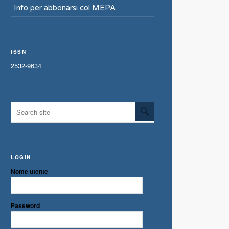
Info per abbonarsi col MEPA
ISSN
2532-9634
LOGIN
Nome utente
Password