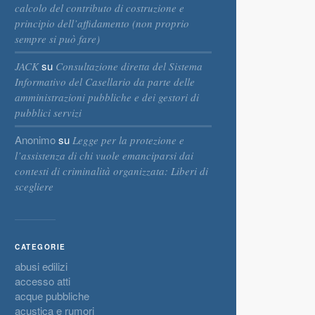
calcolo del contributo di costruzione e
principio dell’affidamento (non proprio
sempre si può fare)
su
JACK
Consultazione diretta del Sistema
Informativo del Casellario da parte delle
amministrazioni pubbliche e dei gestori di
pubblici servizi
Anonimo
su
Legge per la protezione e
l’assistenza di chi vuole emanciparsi dai
contesti di criminalità organizzata: Liberi di
scegliere
CATEGORIE
abusi edilizi
accesso atti
acque pubbliche
acustica e rumori