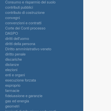
Consumo e risparmio del suolo
contributi pubblici
contributo di costruzione
convegni
convenzioni e contratti
Corte dei Conti processo
DASPO
diritti dell'uomo
diritti della persona
Diritto amministrativo veneto
diritto penale
discariche
distanze
elezioni
enti e organi
esecuzione forzata
esproprio
farmacie
fideiussione e garanzie
gas ed energia
geometri