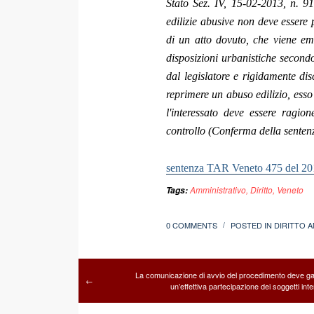
Stato Sez. IV, 15-02-2013, n. 91
edilizie abusive non
deve essere p
di un atto dovuto, che viene em
disposizioni urbanistiche second
dal legislatore e rigidamente dis
reprimere un abuso edilizio, esso 
l'interessato deve essere ragio
controllo (Conferma della sentenza
sentenza TAR Veneto 475 del 20
Amministrativo
,
Diritto
,
Veneto
Tags:
0 COMMENTS
POSTED IN
DIRITTO 
/
La comunicazione di avvio del procedimento deve ga
←
un’effettiva partecipazione dei soggetti inte