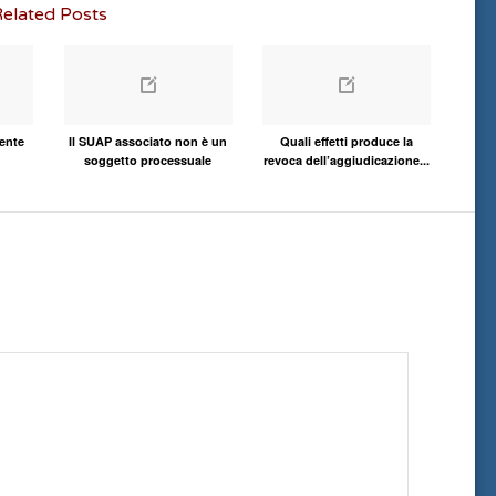
elated Posts
gente
Il SUAP associato non è un
Quali effetti produce la
soggetto processuale
revoca dell’aggiudicazione...