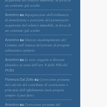
acquirente del relativo immobile, in forza di
un contratto già sciolto
Anonimo
su
Impugnazione dell’ordinanza
di demolizione e posizione del promissario
acquirente del relativo immobile, in forza di
un contratto già sciolto
Anonimo
su
Silenzio-inadempimento del
Comune sull’istanza del privato di progetto
urbanistico unitario
Anonimo
su
Le aree soggette a dissesto
idraulico ai sensi dell’art. 8 delle NTA del
PGRA
Fiorenza Dal Zotto
su
Correzione postuma
del calcolo del contributo di costruzione e
principio dell’affidamento (non proprio
sempre si può fare)
Anonimo
su
Correzione postuma del