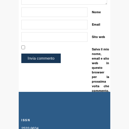
Nome
Email
Sito web
Salva il mio
nome,
email e sito
web in
questo
browser
per la
prossima
volta che
commento.
ISSN
2532-9634