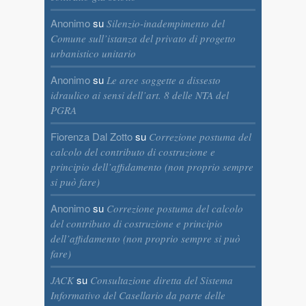
Anonimo
su
Silenzio-inadempimento del
Comune sull’istanza del privato di progetto
urbanistico unitario
Anonimo
su
Le aree soggette a dissesto
idraulico ai sensi dell’art. 8 delle NTA del
PGRA
Fiorenza Dal Zotto
su
Correzione postuma del
calcolo del contributo di costruzione e
principio dell’affidamento (non proprio sempre
si può fare)
Anonimo
su
Correzione postuma del calcolo
del contributo di costruzione e principio
dell’affidamento (non proprio sempre si può
fare)
su
JACK
Consultazione diretta del Sistema
Informativo del Casellario da parte delle