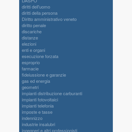
DASPO
diritti dell'uomo
diritti della persona
Diritto amministrativo veneto
diritto penale
discariche
distanze
elezioni
enti e organi
esecuzione forzata
esproprio
farmacie
fideiussione e garanzie
gas ed energia
geometri
impianti distribuzione carburanti
impianti fotovoltaici
impianti telefonia
imposte e tasse
indennizzo
industrie insalubri
ingegneri e altri professionisti