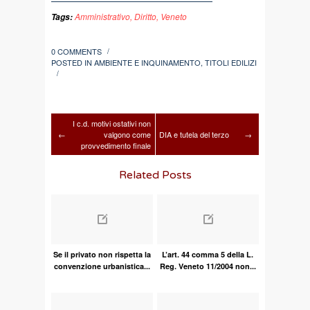
Amministrativo
,
Diritto
,
Veneto
Tags:
0 COMMENTS
/
POSTED IN
AMBIENTE E INQUINAMENTO
,
TITOLI EDILIZI
/
I c.d. motivi ostativi non
←
valgono come
DIA e tutela del terzo
→
provvedimento finale
Related Posts
Se il privato non rispetta la
L’art. 44 comma 5 della L.
convenzione urbanistica...
Reg. Veneto 11/2004 non...