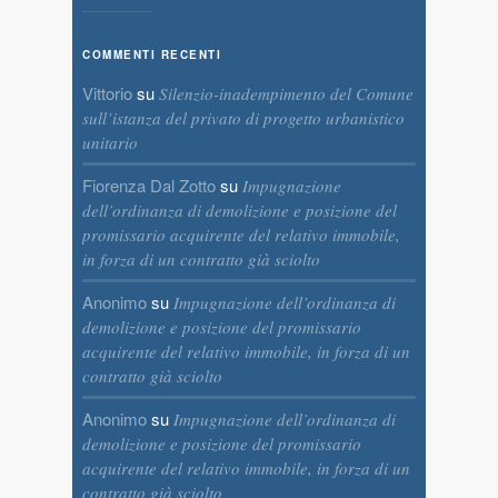
COMMENTI RECENTI
Vittorio
su
Silenzio-inadempimento del Comune
sull’istanza del privato di progetto urbanistico
unitario
Fiorenza Dal Zotto
su
Impugnazione
dell’ordinanza di demolizione e posizione del
promissario acquirente del relativo immobile,
in forza di un contratto già sciolto
Anonimo
su
Impugnazione dell’ordinanza di
demolizione e posizione del promissario
acquirente del relativo immobile, in forza di un
contratto già sciolto
Anonimo
su
Impugnazione dell’ordinanza di
demolizione e posizione del promissario
acquirente del relativo immobile, in forza di un
contratto già sciolto