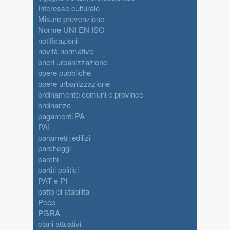
Interesse culturale
Misure prevenzione
Norme UNI EN ISO
notificazioni
novità normative
oneri urbanizzazione
opere pubbliche
opere urbanizzazione
ordinamento comuni e province
ordinanze
pagamenti PA
PAI
parametri edilizi
parcheggi
parchi
partiti politici
PAT e PI
patto di stabilità
Peep
PGRA
piani attuativi