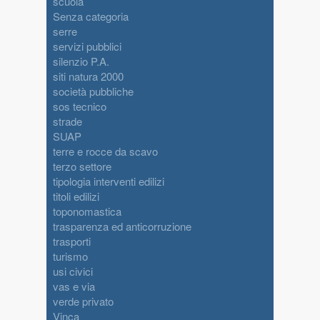
scuola
Senza categoria
serre
servizi pubblici
silenzio P.A.
siti natura 2000
società pubbliche
sos tecnico
strade
SUAP
terre e rocce da scavo
terzo settore
tipologia interventi edilizi
titoli edilizi
toponomastica
trasparenza ed anticorruzione
trasporti
turismo
usi civici
vas e via
verde privato
Vinca