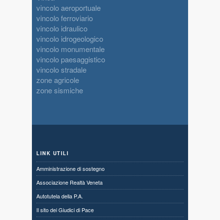
vincolo aeroportuale
vincolo ferroviario
vincolo idraulico
vincolo idrogeologico
vincolo monumentale
vincolo paesaggistico
vincolo stradale
zone agricole
zone sismiche
LINK UTILI
Amministrazione di sostegno
Associazione Realtà Veneta
Autotutela della P.A.
Il sito dei Giudici di Pace