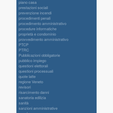
piano casa
prestazioni sociali
prevenzione incendi
procedimenti penali
procedimento amministrativo
procedure informatiche
proprietà e condominio
provvedimento amministrativo
PTCP
PTRC
Pubblicazioni obbligatorie
pubblico impiego
questioni elettorali
questioni processuali
quote latte
regione Veneto
revisori
risarcimento danni
sanatoria edilizia
sanità
sanzioni amministrative