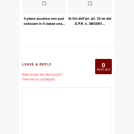
Il piano acustico non può
Ai fini dell’art. art. 23 ter del
collocare in II classe una...
D.P.R. n. 380/2001...
0
LEAVE A REPLY
REPLIES
Want to join the discussion?
Feel free to contribute!